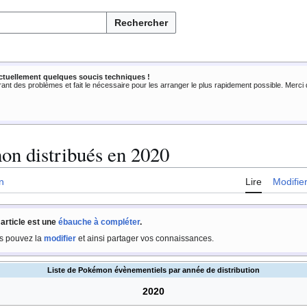
Rechercher
ctuellement quelques soucis techniques !
rant des problèmes et fait le nécessaire pour les arranger le plus rapidement possible. Merc
on distribués en 2020
n
Lire
Modifie
 article est une
ébauche à compléter
.
s pouvez la
modifier
et ainsi partager vos connaissances.
Liste de Pokémon évènementiels par année de distribution
2020