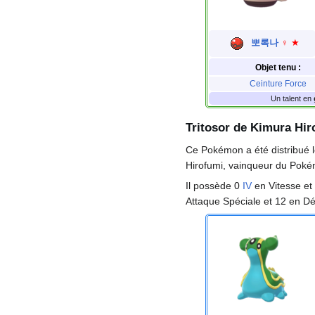
뽀록나
♀
★
Objet tenu
:
Ceinture Force
Un talent en
Tritosor de Kimura Hir
Ce Pokémon a été distribué l
Hirofumi, vainqueur du Pok
Il possède 0
IV
en Vitesse et
Attaque Spéciale et 12 en Dé