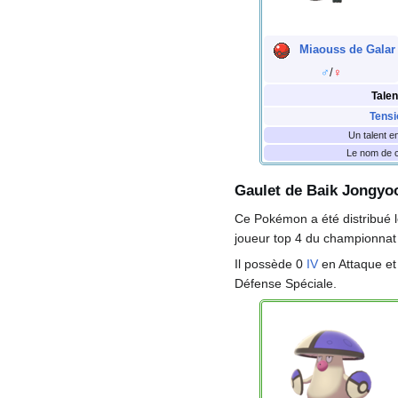
Miaouss de Galar
♂
/
♀
Talen
Tensi
Un talent e
Le nom de ce
Gaulet de Baik Jongyo
Ce Pokémon a été distribué l
joueur top 4 du championnat
Il possède 0
IV
en Attaque et
Défense Spéciale.