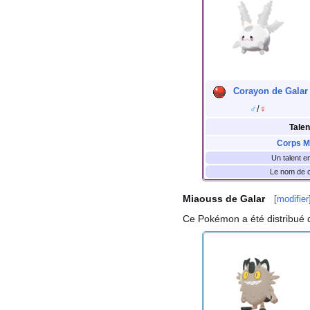
Corayon de Galar
♂
/
♀
Talen
Corps M
Un talent e
Le nom de ce
Miaouss de Galar
[
modifier
Ce Pokémon a été distribué d