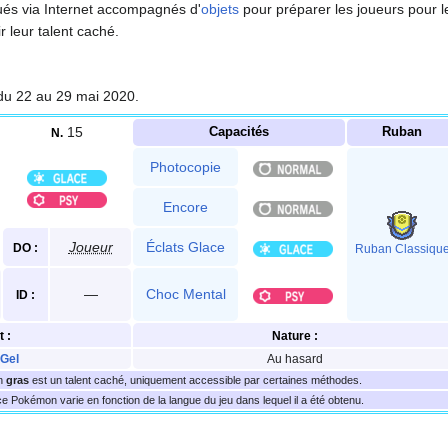
ués via Internet accompagnés d'
objets
pour préparer les joueurs pour le
ir leur talent caché.
du 22 au 29 mai 2020.
15
Capacités
Ruban
N.
Photocopie
Encore
Joueur
Éclats Glace
DO
:
Ruban Classiqu
—
Choc Mental
ID
:
t
:
Nature
:
Gel
Au hasard
en
gras
est un talent caché, uniquement accessible par certaines méthodes.
e Pokémon varie en fonction de la langue du jeu dans lequel il a été obtenu.