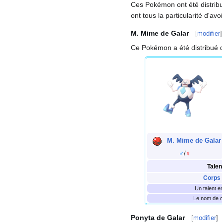
Ces Pokémon ont été distrib
ont tous la particularité d'avo
M. Mime de Galar
[
modifier
]
Ce Pokémon a été distribué 
M. Mime de Galar
♂
/
♀
Talen
Corps 
Un talent 
Le nom de c
Ponyta de Galar
[
modifier
]