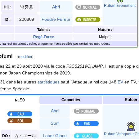
Ruban Évènement
백종윤
Abri
DO
:
200809
Poudre Fureur
ID
:
Talent
:
Nature
:
Régé-Force
Malpoli
gras
est un talent caché, uniquement accessible par certaines méthodes.
ofumi
[
modifier
]
es 22 et 23 août 2020 via le code
PJCS2019CHAMP
. Il est une copie 
émon Japan Championships de 2019.
 31 dans les autres
statistiques
sauf l'Attaque, ainsi que 148
EV
en PV, 
fense Spéciale.
50
Capacités
Ruban
N.
Abri
Surf
Ruban Vainqueur C
カ・エール
Laser Glace
DO
: