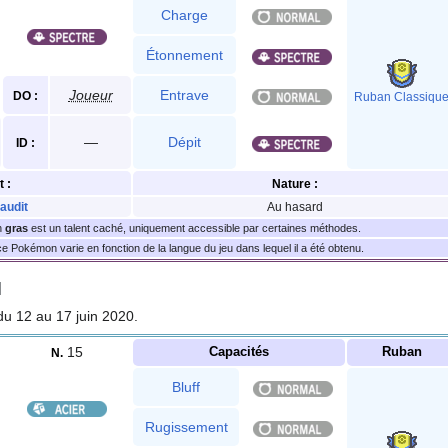
Charge
Étonnement
Joueur
Entrave
DO
:
Ruban Classiqu
—
Dépit
ID
:
t
:
Nature
:
audit
Au hasard
n
gras
est un talent caché, uniquement accessible par certaines méthodes.
 Pokémon varie en fonction de la langue du jeu dans lequel il a été obtenu.
]
u 12 au 17 juin 2020.
15
Capacités
Ruban
N.
Bluff
Rugissement