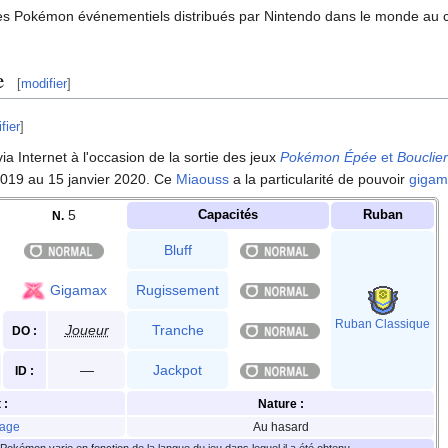
 des Pokémon événementiels distribués par Nintendo dans le monde au 
e
[
modifier
]
fier
]
a Internet à l'occasion de la sortie des jeux
Pokémon Épée
et
Bouclier
019 au 15 janvier 2020. Ce
Miaouss
a la particularité de pouvoir
gigam
5
Capacités
Ruban
N.
Bluff
Gigamax
Rugissement
Ruban Classique
Joueur
Tranche
DO
:
—
Jackpot
ID
:
t
:
Nature
:
age
Au hasard
okémon varie en fonction de la langue du jeu dans lequel il a été obtenu.