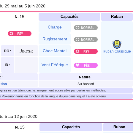
u 29 mai au 5 juin 2020.
15
Capacités
Ruban
N.
Charge
Rugissement
Joueur
Choc Mental
DO
:
Ruban Classique
—
Vent Féérique
ID
:
t
:
Nature
:
tion
Au hasard
n
gras
est un talent caché, uniquement accessible par certaines méthodes.
 Pokémon varie en fonction de la langue du jeu dans lequel il a été obtenu.
]
u 5 au 12 juin 2020.
15
Capacités
Ruban
N.