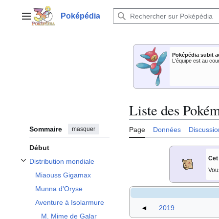
Aller
au
Poképédia
Menu principal
contenu
Poképédia subit a
L'équipe est au cou
Liste des Pokém
Sommaire
masquer
Page
Données
Discussio
Début
Cet
Distribution mondiale
Afficher / masquer la sous-section Distribution mondiale
Vou
Miaouss Gigamax
Munna d'Oryse
Aventure à Isolarmure
◄
2019
M. Mime de Galar