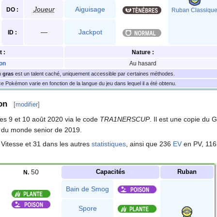
Joueur
Aiguisage
DO
:
Ruban Classiqu
—
Jackpot
ID
:
t
:
Nature
:
on
Au hasard
n
gras
est un talent caché, uniquement accessible par certaines méthodes.
 Pokémon varie en fonction de la langue du jeu dans lequel il a été obtenu.
on
[
modifier
]
es 9 et 10 août 2020 via le code
TRA1NERSCUP
. Il est une copie du
 du monde senior de 2019.
 Vitesse et 31 dans les autres
statistiques
, ainsi que 236
EV
en PV, 116
50
Capacités
Ruban
N.
Bain de Smog
Spore