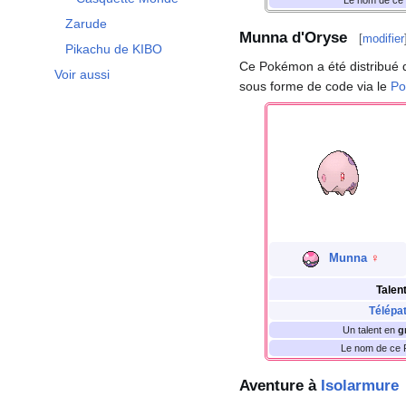
Zarude
Munna d'Oryse
[
modifier
Pikachu de KIBO
Ce Pokémon a été distribué
Voir aussi
sous forme de code via le
Po
Munna
♀
Talen
Télépa
Un talent en
g
Le nom de ce P
Aventure à
Isolarmure