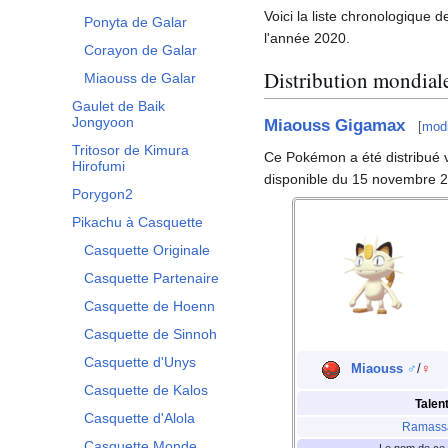
Voici la liste chronologique
Ponyta de Galar
l'année 2020.
Corayon de Galar
Distribution mondial
Miaouss de Galar
Gaulet de Baik
Jongyoon
Miaouss Gigamax
[
modi
Tritosor de Kimura
Ce Pokémon a été distribué vi
Hirofumi
disponible du 15 novembre 2
Porygon2
Pikachu à Casquette
Casquette Originale
Casquette Partenaire
Casquette de Hoenn
Casquette de Sinnoh
Casquette d'Unys
Miaouss
♂
/
♀
Casquette de Kalos
Talen
Casquette d'Alola
Ramass
Casquette Monde
Le nom de ce P