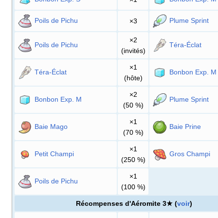
Poils de Pichu
Plume Sprint
×3
×2
Poils de Pichu
Téra-Éclat
(invités)
×1
Téra-Éclat
Bonbon Exp. M
(hôte)
×2
Bonbon Exp. M
Plume Sprint
(50
%)
×1
Baie Mago
Baie Prine
(70
%)
×1
Petit Champi
Gros Champi
(250
%)
×1
Poils de Pichu
(100
%)
Récompenses d'Aéromite 3★ (
voir
)