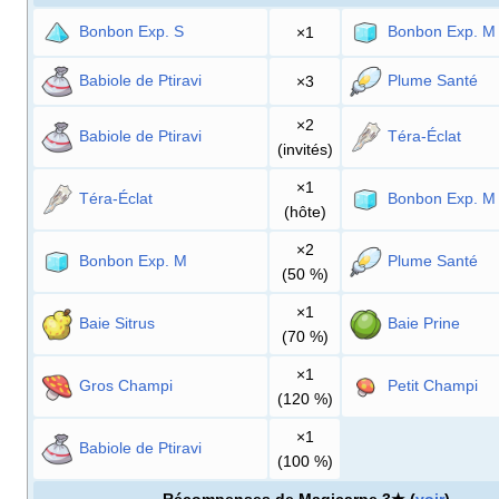
Bonbon Exp. S
Bonbon Exp. M
×1
Babiole de Ptiravi
Plume Santé
×3
×2
Babiole de Ptiravi
Téra-Éclat
(invités)
×1
Téra-Éclat
Bonbon Exp. M
(hôte)
×2
Bonbon Exp. M
Plume Santé
(50
%)
×1
Baie Sitrus
Baie Prine
(70
%)
×1
Gros Champi
Petit Champi
(120
%)
×1
Babiole de Ptiravi
(100
%)