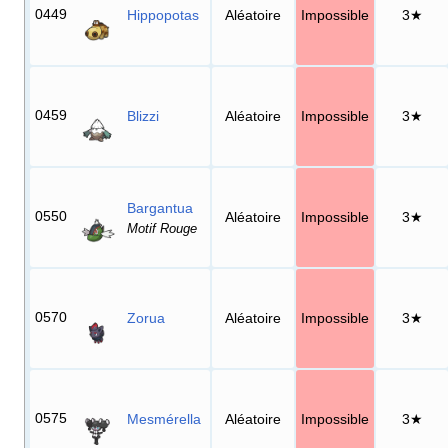
0449
Hippopotas
Aléatoire
Impossible
3★
0459
Blizzi
Aléatoire
Impossible
3★
Bargantua
0550
Aléatoire
Impossible
3★
Motif Rouge
0570
Zorua
Aléatoire
Impossible
3★
0575
Mesmérella
Aléatoire
Impossible
3★