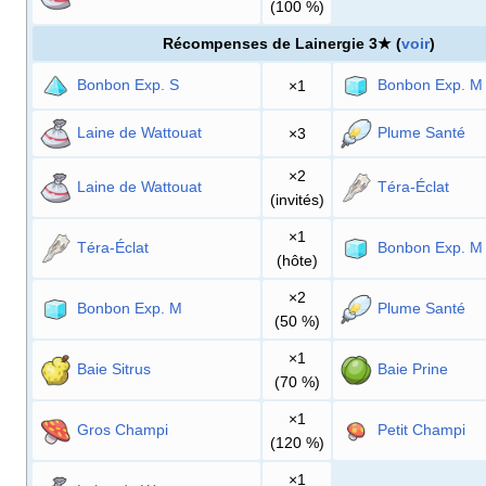
(100
%)
Récompenses de Lainergie 3★ (
voir
)
Bonbon Exp. S
Bonbon Exp. M
×1
Laine de Wattouat
Plume Santé
×3
×2
Laine de Wattouat
Téra-Éclat
(invités)
×1
Téra-Éclat
Bonbon Exp. M
(hôte)
×2
Bonbon Exp. M
Plume Santé
(50
%)
×1
Baie Sitrus
Baie Prine
(70
%)
×1
Gros Champi
Petit Champi
(120
%)
×1