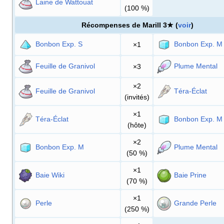
Laine de Wattouat
(100
%)
Récompenses de Marill 3★ (
voir
)
Bonbon Exp. S
Bonbon Exp. M
×1
Feuille de Granivol
Plume Mental
×3
×2
Feuille de Granivol
Téra-Éclat
(invités)
×1
Téra-Éclat
Bonbon Exp. M
(hôte)
×2
Bonbon Exp. M
Plume Mental
(50
%)
×1
Baie Wiki
Baie Prine
(70
%)
×1
Perle
Grande Perle
(250
%)