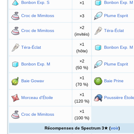
Bonbon Exp. S
Bonbon Exp. M
×1
Croc de Mimitoss
Plume Esprit
×3
×2
Croc de Mimitoss
Téra-Éclat
(invités)
×1
Téra-Éclat
Bonbon Exp. M
(hôte)
×2
Bonbon Exp. M
Plume Esprit
(50
%)
×1
Baie Gowav
Baie Prine
(70
%)
×1
Morceau d'Étoile
Poussière Étoil
(120
%)
×1
Croc de Mimitoss
(100
%)
Récompenses de Spectrum 3★ (
voir
)