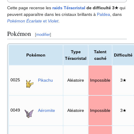
Cette page recense les
raids Téracristal
de difficulté 3★
qui
peuvent apparaître dans les cristaux brillants à
Paldea
, dans
Pokémon Écarlate
et
Violet
.
Pokémon
[
modifier
]
Type
Talent
Pokémon
Difficulté
Téracristal
caché
0025
Pikachu
Aléatoire
Impossible
3★
0049
Aéromite
Aléatoire
Impossible
3★