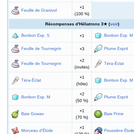
×1
Feuille de Granivol
(100
%)
Récompenses d'Héliatronc 3★ (
voir
)
Bonbon Exp. S
Bonbon Exp. M
×1
Feuille de Tournegrin
Plume Esprit
×3
×2
Feuille de Tournegrin
Téra-Éclat
(invités)
×1
Téra-Éclat
Bonbon Exp. M
(hôte)
×2
Bonbon Exp. M
Plume Esprit
(50
%)
×1
Baie Gowav
Baie Prine
(70
%)
×1
Morceau d'Étoile
Poussière Étoil