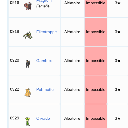
Fragroin
0916
Aléatoire
Impossible
3★
Femelle
0918
Filentrappe
Aléatoire
Impossible
3★
0920
Gambex
Aléatoire
Impossible
3★
0922
Pohmotte
Aléatoire
Impossible
3★
0929
Olivado
Aléatoire
Impossible
3★