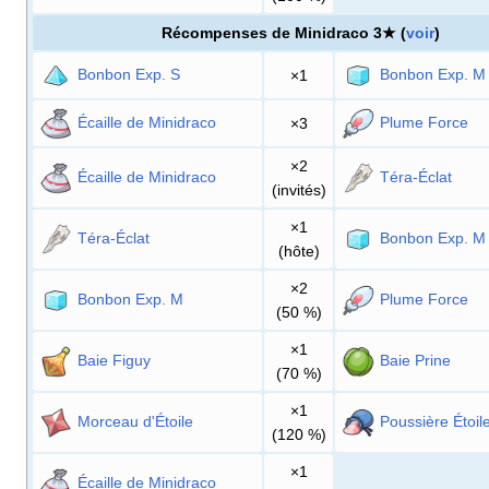
Récompenses de Minidraco 3★ (
voir
)
Bonbon Exp. S
Bonbon Exp. M
×1
Écaille de Minidraco
Plume Force
×3
×2
Écaille de Minidraco
Téra-Éclat
(invités)
×1
Téra-Éclat
Bonbon Exp. M
(hôte)
×2
Bonbon Exp. M
Plume Force
(50
%)
×1
Baie Figuy
Baie Prine
(70
%)
×1
Morceau d'Étoile
Poussière Étoil
(120
%)
×1
Écaille de Minidraco