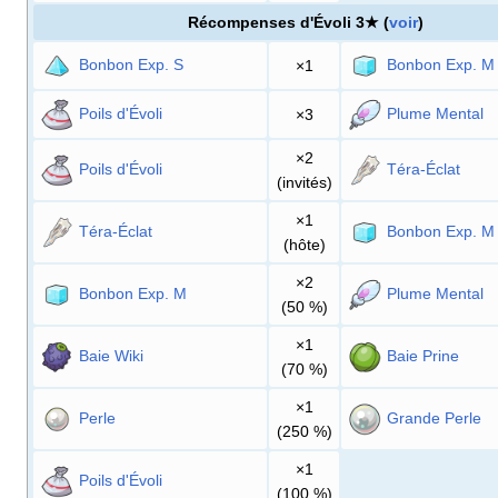
Récompenses d'Évoli 3★ (
voir
)
Bonbon Exp. S
Bonbon Exp. M
×1
Poils d'Évoli
Plume Mental
×3
×2
Poils d'Évoli
Téra-Éclat
(invités)
×1
Téra-Éclat
Bonbon Exp. M
(hôte)
×2
Bonbon Exp. M
Plume Mental
(50
%)
×1
Baie Wiki
Baie Prine
(70
%)
×1
Perle
Grande Perle
(250
%)
×1
Poils d'Évoli
(100
%)