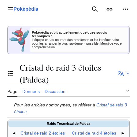
Aller
au
Poképédia
Menu principal
Rechercher
Apparence
Outil
contenu
Poképédia subit actuellement quelques soucis
techniques !
L'équipe est au courant des problèmes et fait le nécessaire
pour les arranger le plus rapidement possible. Merci de votre
compréhension !
Cristal de raid 3 étoiles
Basculer la table des matières
(Paldea)
Page
Données
Discussion
Pour les articles homonymes, se référer à
Cristal de raid 3
étoiles
.
Raids Téracristal de Paldea
◄
Cristal de raid 2 étoiles
Cristal de raid 4 étoiles
►