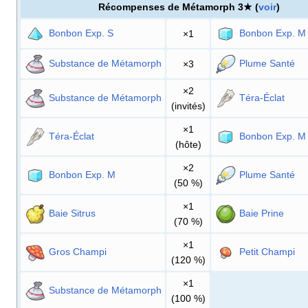
Récompenses de Métamorph 3★ (
voir
)
Bonbon Exp. S
Bonbon Exp. M
×1
Substance de Métamorph
Plume Santé
×3
×2
Substance de Métamorph
Téra-Éclat
(invités)
×1
Téra-Éclat
Bonbon Exp. M
(hôte)
×2
Bonbon Exp. M
Plume Santé
(50
%)
×1
Baie Sitrus
Baie Prine
(70
%)
×1
Gros Champi
Petit Champi
(120
%)
×1
Substance de Métamorph
(100
%)