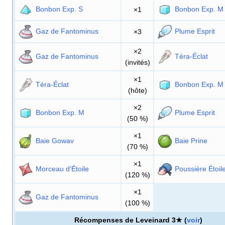
Bonbon Exp. S
Bonbon Exp. M
×1
Gaz de Fantominus
Plume Esprit
×3
×2
Gaz de Fantominus
Téra-Éclat
(invités)
×1
Téra-Éclat
Bonbon Exp. M
(hôte)
×2
Bonbon Exp. M
Plume Esprit
(50
%)
×1
Baie Gowav
Baie Prine
(70
%)
×1
Morceau d'Étoile
Poussière Étoil
(120
%)
×1
Gaz de Fantominus
(100
%)
Récompenses de Leveinard 3★ (
voir
)