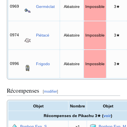
0969
Germéclat
Aléatoire
Impossible
3★
0974
Piétacé
Aléatoire
Impossible
3★
0996
Frigodo
Aléatoire
Impossible
3★
Récompenses
[
modifier
]
Objet
Nombre
Objet
Récompenses de Pikachu 3★ (
voir
)
Bonbon Exp. S
Bonbon Exp. M
×1