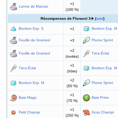
×1
Larme de Manzaï
(100
%)
Récompenses de Floravol 3★ (
voir
)
Bonbon Exp. S
Bonbon Exp. M
×1
Feuille de Granivol
Plume Sprint
×3
×2
Feuille de Granivol
Téra-Éclat
(invités)
×1
Téra-Éclat
Bonbon Exp. M
(hôte)
×2
Bonbon Exp. M
Plume Sprint
(50
%)
×1
Baie Mago
Baie Prine
(70
%)
×1
Petit Champi
Gros Champi
(250
%)