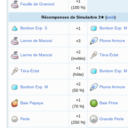
×1
Feuille de Granivol
(100
%)
Récompenses de Simularbre 3★ (
voir
)
Bonbon Exp. S
Bonbon Exp. M
×1
Larme de Manzaï
Plume Armure
×3
×2
Larme de Manzaï
Téra-Éclat
(invités)
×1
Téra-Éclat
Bonbon Exp. M
(hôte)
×2
Bonbon Exp. M
Plume Armure
(50
%)
×1
Baie Papaya
Baie Prine
(70
%)
×1
Perle
Grande Perle
(250
%)