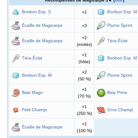
Récompenses de Magicarpe 3★ (
voir
)
Bonbon Exp. S
Bonbon Exp. M
×1
Écaille de Magicarpe
Plume Sprint
×3
×2
Écaille de Magicarpe
Téra-Éclat
(invités)
×1
Téra-Éclat
Bonbon Exp. M
(hôte)
×2
Bonbon Exp. M
Plume Sprint
(50
%)
×1
Baie Mago
Baie Prine
(70
%)
×1
Petit Champi
Gros Champi
(250
%)
×1
Écaille de Magicarpe
(100
%)