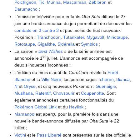
Poichigeon
,
Tic
,
Munna
,
Mascaïman
,
Zébibron
et
Darumacho
;
L'émission télévisée pour enfants
Oha Suta
diffuse le 27
juin une bande-annonce du jeu permettant de découvrir les
combats en 3 contre 3
et pas moins de huit nouveaux
Pokémon
:
Tranchodon
,
Tutankafer
,
Mygavolt
,
Minotaupe
,
Rototaupe
,
Gigalithe
,
Sidérella
et
Symbios
;
La saison «
Best Wishes
» de la série animée est
er
annoncée le 1
juillet. L'annonce est accompagnée de
deux silhouettes inconnues
;
L'édition du mois d'août de
CoroCoro
révèle la
Forêt
Blanche
et la
Ville Noire
, les personnages
Tcheren
,
Bianca
,
N
et
Oryse
, et cinq nouveaux Pokémon
:
Gueriaigle
,
Mushana
,
Ratentif
,
Chovsourir
et
Coupenotte
. Sont
également annoncées certaines fonctionnalités du
Pokémon Global Link
et du
Heylink
;
Mamanbo
est aperçu pour la première fois dans une
nouvelle bande-annonce diffusée par
Oha Suta
le 22
juillet
;
Victini
et le
Pass Liberté
sont présentés sur le site officiel le