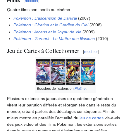
Films
[
modifier
]
Quatre films sont sortis au cinéma
:
Pokémon
: L'ascension de Darkrai
(2007)
Pokémon
: Giratina et le Gardien du Ciel
(2008)
Pokémon
: Arceus et le Joyau de Vie
(2009)
Pokémon - Zoroark
: Le Maître des Illusions
(2010)
Jeu de Cartes à Collectionner
[
modifier
]
Boosters de l'extension
Platine
.
Plusieurs extensions japonaises de quatrième génération
virent leur parution différée et réorganisée dans le reste du
monde, créant parfois des décalages conséquents. Afin de
mieux mettre en parallèle l'actualité du
jeu de cartes
vis-à-vis
des jeux vidéo et des films Pokémon, les extensions sorties
dans le reste du monde sont désignées par un préfixe