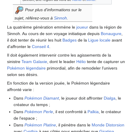
Pour plus d'informations sur le
sujet, référez-vous à
Sinnoh
.
La quatrième génération emmène le
joueur
dans la région de
Sinnoh. Au cours de son voyage initiatique depuis
Bonaugure
,
il doit tenter de réunir les huit
Badges
de la
Ligue locale
avant
d'affronter le
Conseil 4
.
Il doit également intervenir contre les agissements de la
sinistre
Team Galaxie
, dont le leader
Hélio
tente de capturer un
Pokémon légendaire
primordial, afin de remodeler l'univers
selon ses désirs.
En fonction de la version jouée, le Pokémon légendaire
affronté varie
:
Dans
Pokémon Diamant
, le joueur doit affronter
Dialga
, le
créateur du temps
;
Dans
Pokémon Perle
, il est confronté à
Palkia
, le créateur
de l'espace
;
Dans
Pokémon Platine
, il pénètre dans le
Monde Distorsion
avec
Cynthia
à ses côtés pour empêcher que
Giratina