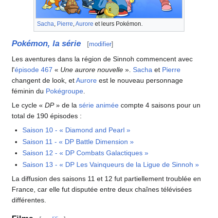
Sacha
,
Pierre
,
Aurore
et leurs Pokémon.
Pokémon, la série
[
modifier
]
Les aventures dans la région de Sinnoh commencent avec
l'
épisode 467
«
Une aurore nouvelle
».
Sacha
et
Pierre
changent de look, et
Aurore
est le nouveau personnage
féminin du
Pokégroupe
.
Le cycle «
DP
» de la
série animée
compte 4 saisons pour un
total de 190 épisodes
:
Saison 10 - «
Diamond and Pearl
»
Saison 11 - «
DP Battle Dimension
»
Saison 12 - «
DP Combats Galactiques
»
Saison 13 - «
DP Les Vainqueurs de la Ligue de Sinnoh
»
La diffusion des saisons 11 et 12 fut partiellement troublée en
France, car elle fut disputée entre deux chaînes télévisées
différentes.