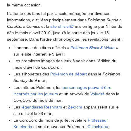
la même occasion.
L'attente des fans fut par la suite ménagée par diverses
informations, distillées principalement dans
Pokémon Sunday
,
CoroCoro Comics
et le
site officiel
mis en ligne par Nintendo
dès le mois d'avril 2010, jusqu'à la sortie des jeux le 18
septembre. Dans l'ordre chronologique, les révélations furent
:
L'annonce des titres officiels «
Pokémon Black & White
»
sur le site internet le 9 avril
;
Les premières images des jeux à venir dans l'édition du
mois d'avril de
CoroCoro
;
Les silhouettes des
Pokémon de départ
dans le
Pokémon
Sunday
du 9 mai
;
Les mêmes Pokémon, les
personnages pouvant être
incarnés par les joueurs
et un artwork de
Volucité
dans le
CoroCoro
du mois de mai
;
Les
légendaires
Reshiram
et
Zekrom
apparaissent sur le
site officiel le 28 mai
;
Le
CoroCoro
du mois de juillet révèle le
Professeur
Keteleeria
et sept nouveaux Pokémon
:
Chinchidou
,