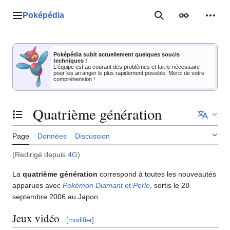
Aller
au
Poképédia
Menu principal
Rechercher
Apparence
Outil
contenu
Poképédia subit actuellement quelques soucis
techniques !
L'équipe est au courant des problèmes et fait le nécessaire
pour les arranger le plus rapidement possible. Merci de votre
compréhension !
Quatrième génération
Basculer la table des matières
Page
Données
Discussion
(Redirigé depuis
4G
)
La
quatrième génération
correspond à toutes les nouveautés
apparues avec
Pokémon Diamant
et
Perle
, sortis le 28
septembre 2006 au Japon.
Jeux vidéo
[
modifier
]