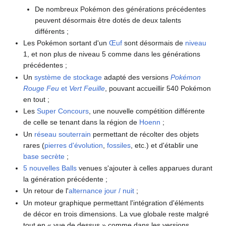
De nombreux Pokémon des générations précédentes
peuvent désormais être dotés de deux talents
différents
;
Les Pokémon sortant d'un
Œuf
sont désormais de
niveau
1, et non plus de niveau 5 comme dans les générations
précédentes
;
Un
système de stockage
adapté des versions
Pokémon
Rouge Feu
et
Vert Feuille
, pouvant accueillir 540 Pokémon
en tout
;
Les
Super Concours
, une nouvelle compétition différente
de celle se tenant dans la région de
Hoenn
;
Un
réseau souterrain
permettant de récolter des objets
rares (
pierres d'évolution
,
fossiles
, etc.) et d'établir une
base secrète
;
5 nouvelles Balls
venues s'ajouter à celles apparues durant
la génération précédente
;
Un retour de l'
alternance jour / nuit
;
Un moteur graphique permettant l'intégration d'éléments
de décor en trois dimensions. La vue globale reste malgré
tout en «
vue de dessus
» comme dans les versions