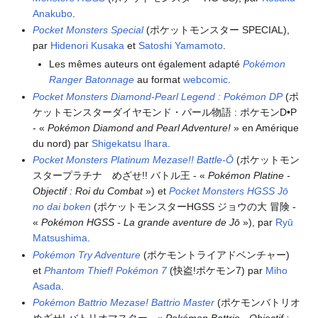
Anakubo
.
Pocket Monsters Special
(ポケットモンスター SPECIAL),
par
Hidenori Kusaka
et
Satoshi Yamamoto
.
Les mêmes auteurs ont également adapté
Pokémon
Ranger Batonnage
au format
webcomic
.
Pocket Monsters Diamond-Pearl Legend
: Pokémon DP
(ポ
ケットモンスターダイヤモンド・パール物語
: ポケモンD•P
- «
Pokémon Diamond and Pearl Adventure!
» en Amérique
du nord) par
Shigekatsu Ihara
.
Pocket Monsters Platinum Mezase!! Battle-Ō
(ポケットモン
スタープラチナ めざせ!! バトル王 - «
Pokémon Platine -
Objectif
: Roi du Combat
») et
Pocket Monsters HGSS Jō
no dai boken
(ポケットモンスターHGSS ジョウの大 冒険 -
«
Pokémon HGSS - La grande aventure de Jō
»), par
Ryū
Matsushima
.
Pokémon Try Adventure
(ポケモントライアドベンチャー)
et
Phantom Thief! Pokémon 7
(快盗!ポケモン7) par
Miho
Asada
.
Pokémon Battrio Mezase! Battrio Master
(ポケモンバトリオ
めざせ! バトリオマスター - «
Pokémon Battrio - Objectif
: