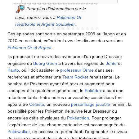
Pour plus d'informations sur le
sujet, référez-vous à
Pokémon Or
HeartGold et Argent SoulSilver
.
Ces épisodes sont sortis en septembre 2009 au Japon et en
2010 en occident, coïncidant avec les dix ans des versions
Pokémon Or
et
Argent
.
Ils proposent de revivre les aventures d'un jeune Dresseur
originaire du
Bourg Geon
à travers les régions de
Johto
et
Kanto
, où il doit assister le
professeur Orme
dans ses
recherches et affronter une
Team Rocket
renaissante. Le
nombre de Pokémon ayant été revu et augmenté pour
s'adapter à la quatrième génération, le
Pokédex
a subi une
refonte notable. Entre autres nouveautés, ces éditions font
apparaître
Célesta
, un nouveau
personnage jouable
féminin, la
possibilité pour les Pokémon de suivre leur Dresseur ou
encore les défis physiques du
Pokéathlon
. Pour prolonger
l'expérience de jeu, chaque cartouche est accompagnée du
Pokéwalker
, un accessoire permettant d'augmenter le niveau
de ses créatures et de capturer des Pokémon rares.