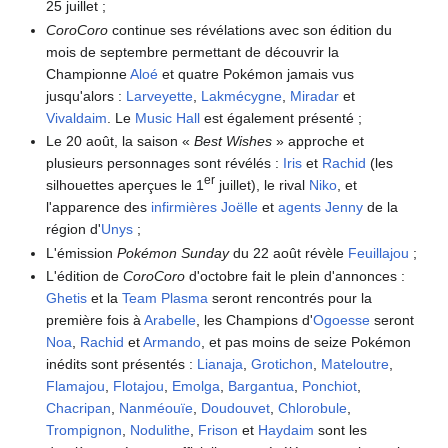
25 juillet
;
CoroCoro
continue ses révélations avec son édition du
mois de septembre permettant de découvrir la
Championne
Aloé
et quatre Pokémon jamais vus
jusqu'alors
:
Larveyette
,
Lakmécygne
,
Miradar
et
Vivaldaim
. Le
Music Hall
est également présenté
;
Le 20 août, la saison «
Best Wishes
» approche et
plusieurs personnages sont révélés
:
Iris
et
Rachid
(les
er
silhouettes aperçues le 1
juillet), le rival
Niko
, et
l'apparence des
infirmières Joëlle
et
agents Jenny
de la
région d'
Unys
;
L'émission
Pokémon Sunday
du 22 août révèle
Feuillajou
;
L'édition de
CoroCoro
d'octobre fait le plein d'annonces
:
Ghetis
et la
Team Plasma
seront rencontrés pour la
première fois à
Arabelle
, les Champions d'
Ogoesse
seront
Noa
,
Rachid
et
Armando
, et pas moins de seize Pokémon
inédits sont présentés
:
Lianaja
,
Grotichon
,
Mateloutre
,
Flamajou
,
Flotajou
,
Emolga
,
Bargantua
,
Ponchiot
,
Chacripan
,
Nanméouïe
,
Doudouvet
,
Chlorobule
,
Trompignon
,
Nodulithe
,
Frison
et
Haydaim
sont les