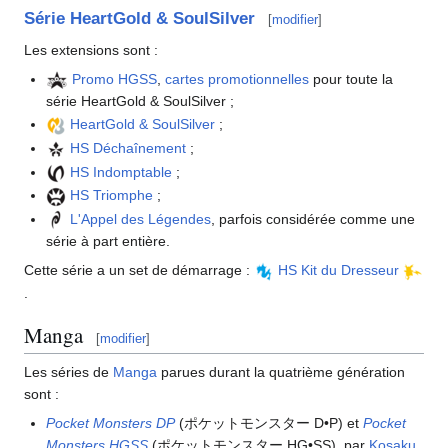
Série HeartGold & SoulSilver
[
modifier
]
Les extensions sont
:
Promo HGSS
,
cartes promotionnelles
pour toute la
série HeartGold & SoulSilver
;
HeartGold & SoulSilver
;
HS Déchaînement
;
HS Indomptable
;
HS Triomphe
;
L'Appel des Légendes
, parfois considérée comme une
série à part entière.
Cette série a un set de démarrage
:
HS Kit du Dresseur
.
Manga
[
modifier
]
Les séries de
Manga
parues durant la quatrième génération
sont
:
Pocket Monsters DP
(ポケットモンスター D•P) et
Pocket
Monsters HGSS
(ポケットモンスター HG•SS), par
Kosaku