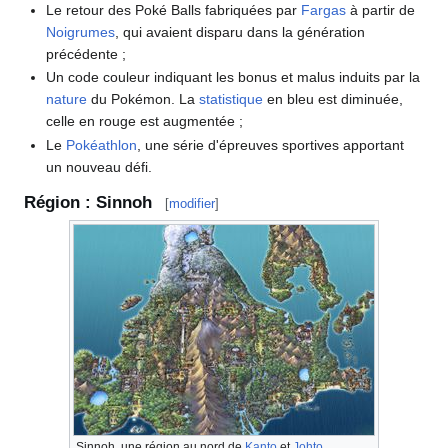
Le retour des Poké Balls fabriquées par
Fargas
à partir de
Noigrumes
, qui avaient disparu dans la génération
précédente
;
Un code couleur indiquant les bonus et malus induits par la
nature
du Pokémon. La
statistique
en bleu est diminuée,
celle en rouge est augmentée
;
Le
Pokéathlon
, une série d'épreuves sportives apportant
un nouveau défi.
Région
: Sinnoh
[
modifier
]
Sinnoh, une région au nord de
Kanto
et
Johto
.