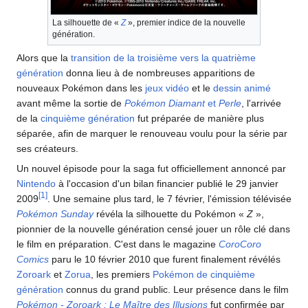
La silhouette de «
Z
», premier indice de la nouvelle
génération.
Alors que la
transition de la troisième vers la quatrième
génération
donna lieu à de nombreuses apparitions de
nouveaux Pokémon dans les
jeux vidéo
et le
dessin animé
avant même la sortie de
Pokémon Diamant
et
Perle
, l'arrivée
de la
cinquième génération
fut préparée de manière plus
séparée, afin de marquer le renouveau voulu pour la série par
ses créateurs.
Un nouvel épisode pour la saga fut officiellement annoncé par
Nintendo
à l'occasion d'un bilan financier publié le 29 janvier
[
1
]
2009
. Une semaine plus tard, le 7 février, l'émission télévisée
Pokémon Sunday
révéla la silhouette du Pokémon «
Z
»,
pionnier de la nouvelle génération censé jouer un rôle clé dans
le film en préparation. C'est dans le magazine
CoroCoro
Comics
paru le 10 février 2010 que furent finalement révélés
Zoroark
et
Zorua
, les premiers
Pokémon de cinquième
génération
connus du grand public. Leur présence dans le film
Pokémon - Zoroark
: Le Maître des Illusions
fut confirmée par