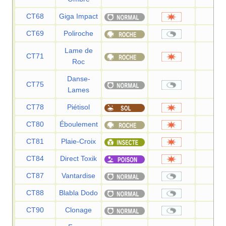
CT68
Giga Impact
15
CT69
Poliroche
—
Lame de
CT71
10
Roc
Danse-
CT75
—
Lames
CT78
Piétisol
60
CT80
Éboulement
75
CT81
Plaie-Croix
80
CT84
Direct Toxik
80
CT87
Vantardise
—
CT88
Blabla Dodo
—
CT90
Clonage
—