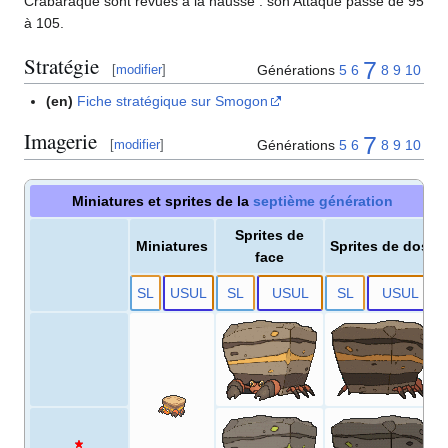
Crabaraque sont revues à la hausse
: son Attaque passe de 95
à 105.
Stratégie
7
Générations
5
6
8
9
10
[
modifier
]
(en)
Fiche stratégique sur Smogon
Imagerie
7
Générations
5
6
8
9
10
[
modifier
]
Miniatures et sprites de la
septième génération
Sprites de
Miniatures
Sprites de dos
face
S
L
US
UL
S
L
US
UL
S
L
US
UL