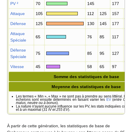
PV
²
70
145
177
Attaque
105
112
125
157
17
Défense
125
130
145
177
19
Attaque
65
76
85
117
12
Spéciale
Défense
75
85
95
127
13
Spéciale
Vitesse
45
58
65
97
10
Somme des statistiques de base
Moyenne des statistiques de base
Les termes «
Min
», «
Max
» ne sont pas à prendre au sens littéral. Il s'a
échelons sont ensuite déterminés en faisant varier les
EV
(
entre 0 et 
malus, neutre ou à bonus
).
La nature n'ayant aucune influence sur les PV, les stats indiquées corre
et à un maximal (
31 IV et 255 EV
).
À partir de cette génération, les statistiques de base de