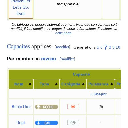
Pikachu et
Indisponible
Let's Go,
Évoli
Ce tableau est généré automatiquement. Pour que son contenu soit
modifié, il faut modifier les pages de lieux. Informations détaillées sur
cette page
.
Capacités
apprises
7
Générations
5
6
8
9
10
[
modifier
]
Par montée en
niveau
[
modifier
]
Capacité
Nom
Type
Catégorie
Puissance
Préci
[-] Masquer
Boule Roc
25
90
Repli
—