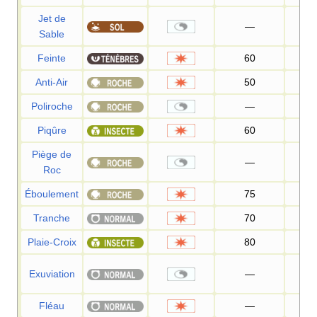
Jet de
—
10
Sable
Feinte
60
Anti-Air
50
10
Poliroche
—
10
Piqûre
60
10
Piège de
—
Roc
Éboulement
75
90
Tranche
70
10
Plaie-Croix
80
10
Exuviation
—
Fléau
—
10