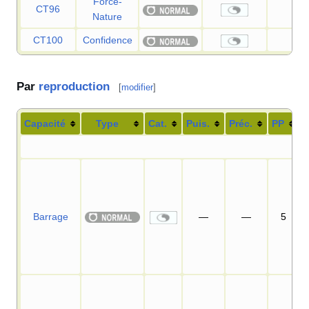
Force-
CT96
—
Nature
CT100
Confidence
—
Par
reproduction
[
modifier
]
Capacité
Type
Cat.
Puis.
Préc.
PP
Barrage
—
—
5