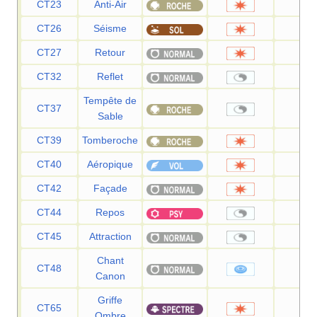
CT23
Anti-Air
50
CT26
Séisme
10
CT27
Retour
—
CT32
Reflet
—
Tempête de
CT37
—
Sable
CT39
Tomberoche
60
CT40
Aéropique
60
CT42
Façade
70
CT44
Repos
—
CT45
Attraction
—
Chant
CT48
60
Canon
Griffe
CT65
70
Ombre