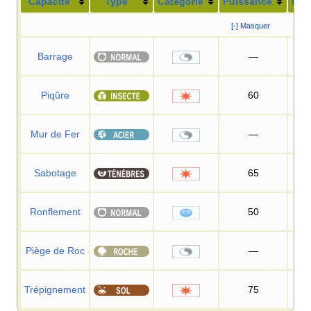
Capacité
Type
Catégorie
Puissance
Pré
[-] Masquer
Barrage
—
Piqûre
60
1
Mur de Fer
—
Sabotage
65
1
Ronflement
50
1
Piège de Roc
—
Trépignement
75
1