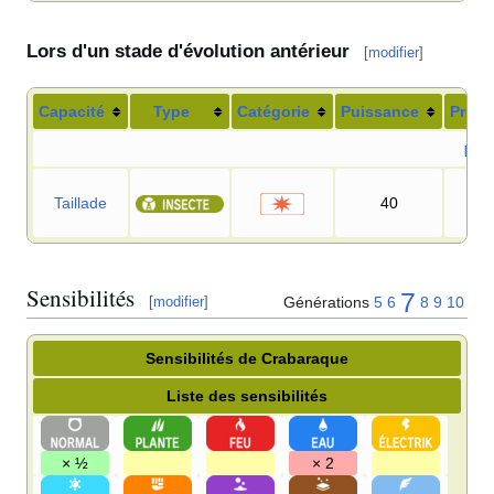
Lors d'un stade d'évolution antérieur
[
modifier
]
Capacité
Type
Catégorie
Puissance
Préci
[-] M
Taillade
40
95
Sensibilités
7
Générations
5
6
8
9
10
[
modifier
]
Sensibilités de Crabaraque
Liste des sensibilités
× ½
× 2