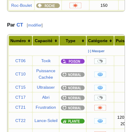
Roc-Boulet
150
90
Par
CT
[
modifier
]
Numéro
Capacité
Type
Catégorie
Puissa
[-] Masquer
CT06
Toxik
—
Puissance
CT10
60
Cachée
CT15
Ultralaser
15
CT17
Abri
—
CT21
Frustration
—
S
L
,
120
CT22
Lance-Soleil
L
200