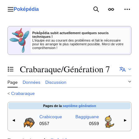
Aller
au
Poképédia
Menu principal
Rechercher
Apparence
Outil
contenu
Poképédia subit actuellement quelques soucis
techniques !
L'équipe est au courant des problèmes et fait le nécessaire
pour les arranger le plus rapidement possible. Merci de votre
compréhension !
Crabaraque/Génération 7
Basculer la table des matières
Page
Données
Discussion
<
Crabaraque
Pages de la
septième génération
Crabicoque
Baggiguane
◄
►
0557
0559