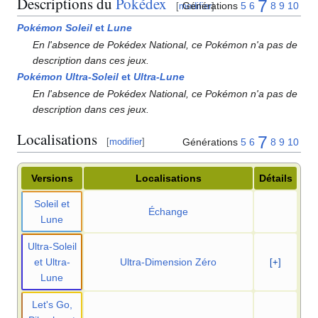
Descriptions du
Pokédex
7
Générations
5
6
8
9
10
[
modifier
]
Pokémon Soleil
et
Lune
En l'absence de Pokédex National, ce Pokémon n'a pas de
description dans ces jeux.
Pokémon Ultra-Soleil
et
Ultra-Lune
En l'absence de Pokédex National, ce Pokémon n'a pas de
description dans ces jeux.
Localisations
7
Générations
5
6
8
9
10
[
modifier
]
Versions
Localisations
Détails
Soleil et
Échange
Lune
Ultra-Soleil
et Ultra-
Ultra-Dimension Zéro
[+]
Lune
Let's Go,