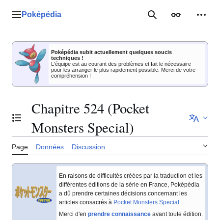
Aller
au
Poképédia
Menu principal
Rechercher
Apparence
Outil
contenu
Poképédia subit actuellement quelques soucis
techniques !
L'équipe est au courant des problèmes et fait le nécessaire
pour les arranger le plus rapidement possible. Merci de votre
compréhension !
Chapitre 524 (Pocket
Basculer la table des matières
Monsters Special)
Page
Données
Discussion
En raisons de difficultés créées par la traduction et les
différentes éditions de la série en France, Poképédia
a dû prendre certaines décisions concernant les
articles consacrés à
Pocket Monsters Special
.
Merci d'en
prendre connaissance
avant toute édition.