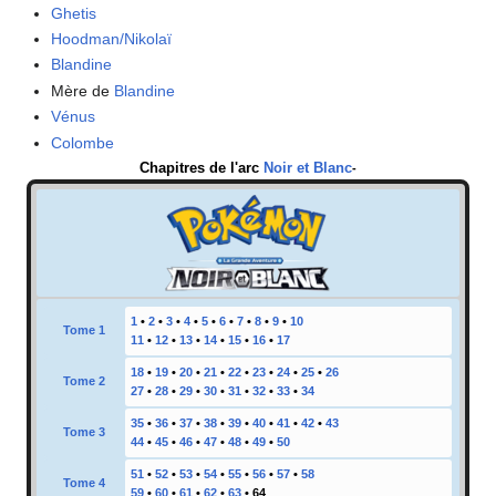
Ghetis
Hoodman/Nikolaï
Blandine
Mère de
Blandine
Vénus
Colombe
Chapitres de l'arc
Noir et Blanc
-
1
•
2
•
3
•
4
•
5
•
6
•
7
•
8
•
9
•
10
Tome 1
11
•
12
•
13
•
14
•
15
•
16
•
17
18
•
19
•
20
•
21
•
22
•
23
•
24
•
25
•
26
Tome 2
27
•
28
•
29
•
30
•
31
•
32
•
33
•
34
35
•
36
•
37
•
38
•
39
•
40
•
41
•
42
•
43
Tome 3
44
•
45
•
46
•
47
•
48
•
49
•
50
51
•
52
•
53
•
54
•
55
•
56
•
57
•
58
Tome 4
59
•
60
•
61
•
62
•
63
•
64