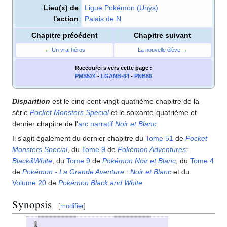
Lieu(x) de
Ligue Pokémon (Unys)
l'action
Palais de N
Chapitre précédent
Chapitre suivant
← Un vrai héros
La nouvelle élève →
Raccourci s
vers cette page
:
PMS524
-
LGANB-64
-
PNB66
Disparition
est le cinq-cent-vingt-quatrième chapitre de la
série
Pocket Monsters Special
et le soixante-quatrième et
dernier chapitre de l'
arc narratif
Noir et Blanc
.
Il s'agit également du dernier chapitre du
Tome 51
de
Pocket
Monsters Special
, du
Tome 9
de
Pokémon Adventures:
Black&White
, du
Tome 9
de
Pokémon Noir et Blanc
, du
Tome 4
de
Pokémon - La Grande Aventure
: Noir et Blanc
et du
Volume 20
de
Pokémon Black and White
.
Synopsis
[
modifier
]