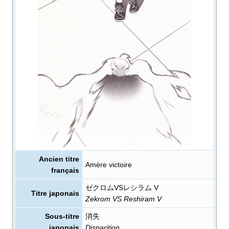
Ancien titre
Amère victoire
français
ゼクロムVSレシラム V
Titre japonais
Zekrom VS Reshiram V
Sous-titre
消失
japonais
Disparition