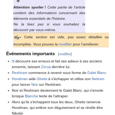
Attention spoiler
!
Cette partie de l'article
contient des informations concernant des
éléments essentiels de l'histoire.
Ne la lisez pas si vous souhaitez la
découvrir par vous-même.
Cette section est vide, pas assez détaillée ou
incomplète. Vous pouvez la
modifier
pour l’améliorer.
Événements importants
[
modifier
]
N
découvre ses erreurs et fait ses adieux à ses anciens
ennemis, laissant
Zorua
derrière lui.
Reshiram
commence à revenir sous forme de
Galet Blanc
.
Hoodman
aide
Ghetis
à s'échapper et utilise son
Neitram
pour lancer
Noir
sur Reshiram.
Noir et Reshiram deviennent le Galet Blanc, qui s'envole
lorsque
Blanche
tente de l'attraper.
Alors qu'ils s'échappent tous les deux, Ghetis remercie
Hoodman, qui enlève son déguisement et se révèle être
Nikolaï.