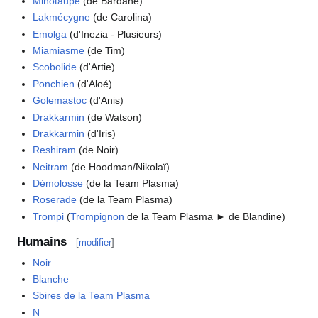
Minotaupe
(de Bardane)
Lakmécygne
(de Carolina)
Emolga
(d'Inezia - Plusieurs)
Miamiasme
(de Tim)
Scobolide
(d'Artie)
Ponchien
(d'Aloé)
Golemastoc
(d'Anis)
Drakkarmin
(de Watson)
Drakkarmin
(d'Iris)
Reshiram
(de Noir)
Neitram
(de Hoodman/Nikolaï)
Démolosse
(de la Team Plasma)
Roserade
(de la Team Plasma)
Trompi
(
Trompignon
de la Team Plasma ► de Blandine)
Humains
[
modifier
]
Noir
Blanche
Sbires de la Team Plasma
N