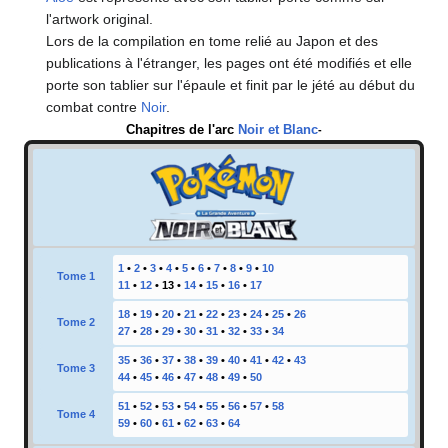
l'artwork original.
Lors de la compilation en tome relié au Japon et des
publications à l'étranger, les pages ont été modifiés et elle
porte son tablier sur l'épaule et finit par le jété au début du
combat contre
Noir
.
Chapitres de l'arc
Noir et Blanc
-
1
•
2
•
3
•
4
•
5
•
6
•
7
•
8
•
9
•
10
Tome 1
11
•
12
•
13
•
14
•
15
•
16
•
17
18
•
19
•
20
•
21
•
22
•
23
•
24
•
25
•
26
Tome 2
27
•
28
•
29
•
30
•
31
•
32
•
33
•
34
35
•
36
•
37
•
38
•
39
•
40
•
41
•
42
•
43
Tome 3
44
•
45
•
46
•
47
•
48
•
49
•
50
51
•
52
•
53
•
54
•
55
•
56
•
57
•
58
Tome 4
59
•
60
•
61
•
62
•
63
•
64