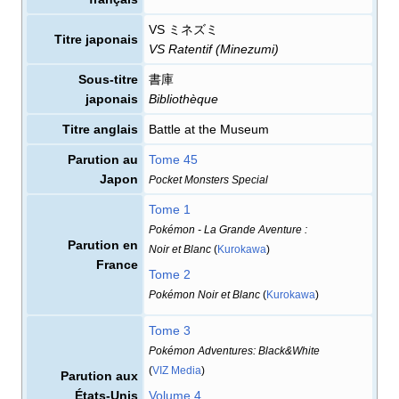
VS ミネズミ
Titre japonais
VS Ratentif (Minezumi)
Sous-titre
書庫
japonais
Bibliothèque
Titre anglais
Battle at the Museum
Parution au
Tome 45
Japon
Pocket Monsters Special
Tome 1
Pokémon - La Grande Aventure
:
Parution en
Noir et Blanc
(
Kurokawa
)
France
Tome 2
Pokémon Noir et Blanc
(
Kurokawa
)
Tome 3
Pokémon Adventures: Black&White
(
VIZ Media
)
Parution aux
États-Unis
Volume 4