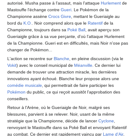
autorisé. Musha passe à l'assaut, mais l'attaque
Hurlement
de
Mastouffe l'échange contre
Gueri
. Le Pokémon de la
Championne assène
Crocs Givre
, mettant le Gueriaigle au
bord du
K.O.
. Noir comprend alors que le
Ratentif
de la
Championne, toujours dans sa
Poké Ball
, avait aperçu son
Gueriaigle grâce à sa vue perçante, d'où l'attaque Hurlement
de la Championne. Gueri est en difficultés, mais Noir n'ose pas
changer de Pokémon...
L'action se recentre sur
Blanche
, en pleine discussion (via le
Vokit
) avec le conseil municipal de
Méanville
. Ce dernier lui
demande de trouver une attraction miracle, les dernières
innovations ayant échoué. Blanche leur propose alors une
comédie musicale
, qui permettrait de faire participer les
Pokémon
du public, ce qui reçoit aussitôt l'approbation des
conseillers.
Retour à l'Arène, où le Gueriaigle de Noir, malgré ses
blessures, parvient à se relever. Noir, usant de la même
stratégie que la Championne, décide de lancer
Cyclone
,
renvoyant le Mastouffe dans sa Poké Ball et envoyant Ratentif
au combat. Ce dernier est rapidement vaincu par
Lame d'Air
,