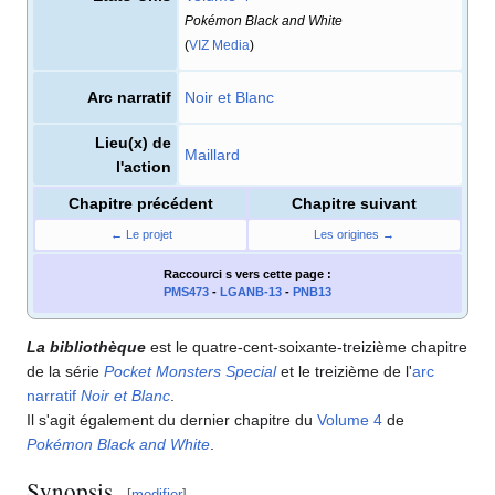
Pokémon Black and White
(
VIZ Media
)
Arc narratif
Noir et Blanc
Lieu(x) de
Maillard
l'action
Chapitre précédent
Chapitre suivant
← Le projet
Les origines →
Raccourci s
vers cette page
:
PMS473
-
LGANB-13
-
PNB13
La bibliothèque
est le quatre-cent-soixante-treizième chapitre
de la série
Pocket Monsters Special
et le treizième de l'
arc
narratif
Noir et Blanc
.
Il s'agit également du dernier chapitre du
Volume 4
de
Pokémon Black and White
.
Synopsis
[
modifier
]