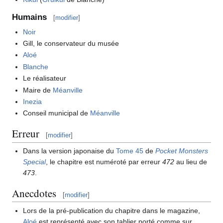
Humains
[
modifier
]
Noir
Gill, le conservateur du musée
Aloé
Blanche
Le réalisateur
Maire de
Méanville
Inezia
Conseil municipal de
Méanville
Erreur
[
modifier
]
Dans la version japonaise du
Tome 45
de
Pocket Monsters
Special
, le chapitre est numéroté par erreur
472
au lieu de
473
.
Anecdotes
[
modifier
]
Lors de la pré-publication du chapitre dans le magazine,
Aloé
est représenté avec son tablier porté comme sur