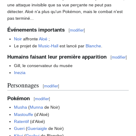
une attaque invisible que sa vue perçante ne peut pas
détecter. Aloé n'a plus qu'un Pokémon, mais le combat n'est
pas terminé...
Événements importants
[
modifier
]
Noir
affronte
Aloé
;
Le projet de
Music-Hall
est lancé par
Blanche
.
Humains faisant leur première apparition
[
modifier
]
Gill, le conservateur du musée
Inezia
Personnages
[
modifier
]
Pokémon
[
modifier
]
Musha
(
Munna
de Noir)
Mastouffe
(d'Aloé)
Ratentif
(d'Aloé)
Gueri
(
Gueriaigle
de Noir)
Kikui
(
Gruikui
de Blanche)