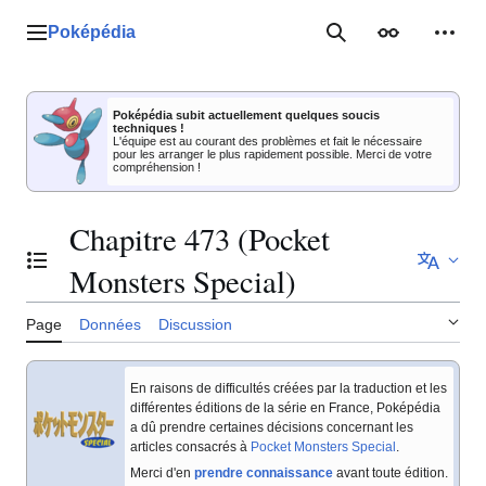
Aller
au
Poképédia
Menu principal
Rechercher
Apparence
Outil
contenu
Poképédia subit actuellement quelques soucis
techniques !
L'équipe est au courant des problèmes et fait le nécessaire
pour les arranger le plus rapidement possible. Merci de votre
compréhension !
Chapitre 473 (Pocket
Basculer la table des matières
Monsters Special)
Page
Données
Discussion
En raisons de difficultés créées par la traduction et les
différentes éditions de la série en France, Poképédia
a dû prendre certaines décisions concernant les
articles consacrés à
Pocket Monsters Special
.
Merci d'en
prendre connaissance
avant toute édition.