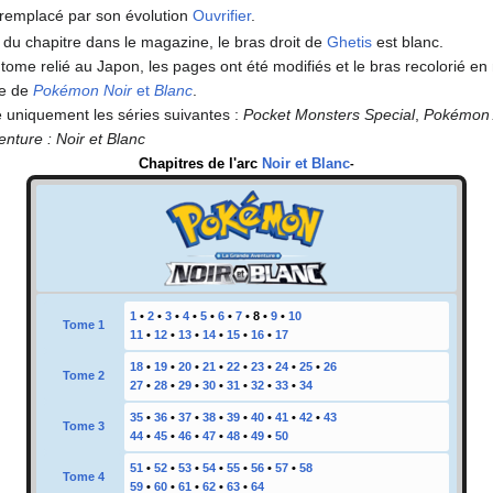
 remplacé par son évolution
Ouvrifier
.
n du chapitre dans le magazine, le bras droit de
Ghetis
est blanc.
 tome relié au Japon, les pages ont été modifiés et le bras recolorié en
re de
Pokémon Noir
et
Blanc
.
uniquement les séries suivantes
:
Pocket Monsters Special
,
Pokémon 
enture
: Noir et Blanc
Chapitres de l'arc
Noir et Blanc
-
1
•
2
•
3
•
4
•
5
•
6
•
7
•
8
•
9
•
10
Tome 1
11
•
12
•
13
•
14
•
15
•
16
•
17
18
•
19
•
20
•
21
•
22
•
23
•
24
•
25
•
26
Tome 2
27
•
28
•
29
•
30
•
31
•
32
•
33
•
34
35
•
36
•
37
•
38
•
39
•
40
•
41
•
42
•
43
Tome 3
44
•
45
•
46
•
47
•
48
•
49
•
50
51
•
52
•
53
•
54
•
55
•
56
•
57
•
58
Tome 4
59
•
60
•
61
•
62
•
63
•
64