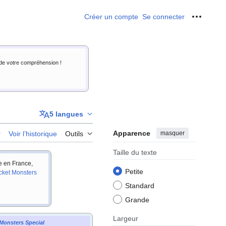
Créer un compte
Se connecter
Outils p
i de votre compréhension !
5 langues
Apparence
masquer
r
Voir l’historique
Outils
Taille du texte
ie en France,
Petite
cket Monsters
Standard
Grande
Largeur
Monsters Special