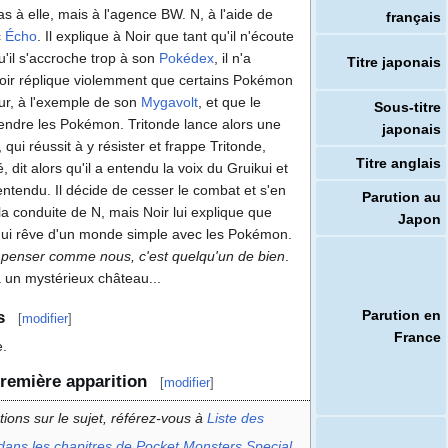
à elle, mais à l'agence BW. N, à l'aide de
français
c
Écho
. Il explique à Noir que tant qu'il n'écoute
'il s'accroche trop à son
Pokédex
, il n'a
Titre japonais
ir réplique violemment que certains Pokémon
ur, à l'exemple de son
Mygavolt
, et que le
Sous-titre
ndre les Pokémon. Tritonde lance alors une
japonais
 qui réussit à y résister et frappe Tritonde,
Titre anglais
, dit alors qu'il a entendu la voix du Gruikui et
a entendu. Il décide de cesser le combat et s'en
Parution au
a conduite de N, mais Noir lui explique que
Japon
qui rêve d'un monde simple avec les Pokémon.
s penser comme nous, c'est quelqu'un de bien
.
 un mystérieux château...
Parution en
s
[
modifier
]
France
e.
remière apparition
[
modifier
]
tions sur le sujet, référez-vous à
Liste des
dans les chapitres de Pocket Monsters Special
.