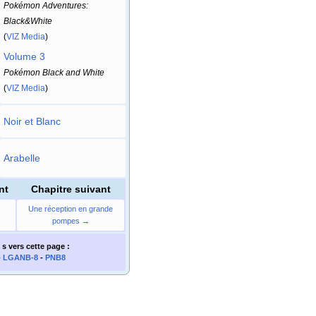
Pokémon Adventures:
Black&White
(
VIZ Media
)
Volume 3
Pokémon Black and White
(
VIZ Media
)
Noir et Blanc
Arabelle
nt
Chapitre suivant
Une réception en grande
pompes →
 s
vers cette page
:
-
LGANB-8
-
PNB8