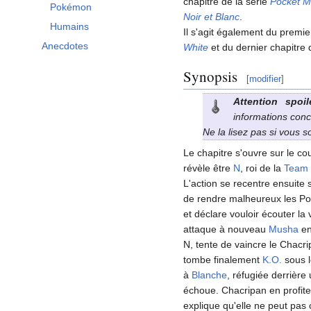
chapitre de la série
Pocket M
Pokémon
Noir et Blanc
.
Humains
Il s'agit également du premi
Anecdotes
White
et du dernier chapitre
Synopsis
[
modifier
]
Attention spoil
informations conc
Ne la lisez pas si vous 
Le chapitre s'ouvre sur le c
révèle être
N
, roi de la
Team
L'action se recentre ensuite
de rendre malheureux les P
et déclare vouloir écouter l
attaque à nouveau
Musha
en
N, tente de vaincre le Chacri
tombe finalement
K.O.
sous l
à
Blanche
, réfugiée derrière
échoue. Chacripan en profit
explique qu'elle ne peut pas