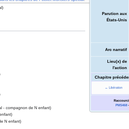
l)
Parution aux
États-Unis
Arc narratif
Lieu(x) de
l'action
)
Chapitre précéde
← Libération
)
Raccourci
PMS468
 - compagnon de N enfant)
nfant)
e N enfant)