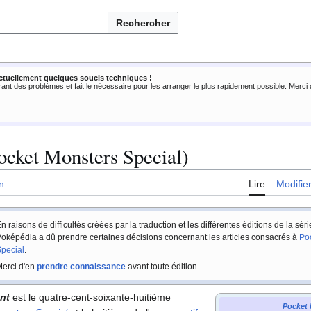
Rechercher
ctuellement quelques soucis techniques !
rant des problèmes et fait le nécessaire pour les arranger le plus rapidement possible. Merc
ocket Monsters Special)
n
Lire
Modifie
n raisons de difficultés créées par la traduction et les différentes éditions de la sér
oképédia a dû prendre certaines décisions concernant les articles consacrés à
Po
pecial
.
erci d'en
prendre connaissance
avant toute édition.
nt
est le quatre-cent-soixante-huitième
Pocket 