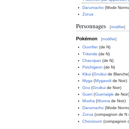
Darumacho
(Mode Norma
Zorua
Personnages
[
modifier
]
Pokémon
[
modifier
]
Ouvrifier
(de N)
Tritonde
(de N)
Chacripan
(de N)
Poichigeon
(de N)
Kikui
(
Gruikui
de Blanche
Myga
(
Mygavolt
de Noir)
Grui
(
Gruikui
de Noir)
Gueri
(
Gueriaigle
de Noir
Musha
(
Munna
de Noir)
Darumacho
(Mode Normal
Zorua
(compagnon de N e
Chovsourir
(compagnon d