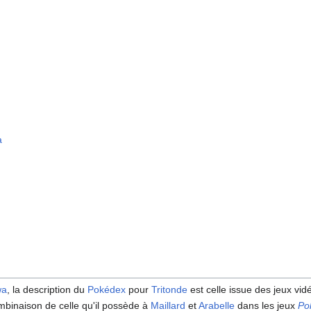
a
wa
, la description du
Pokédex
pour
Tritonde
est celle issue des jeux vi
binaison de celle qu'il possède à
Maillard
et
Arabelle
dans les jeux
Po