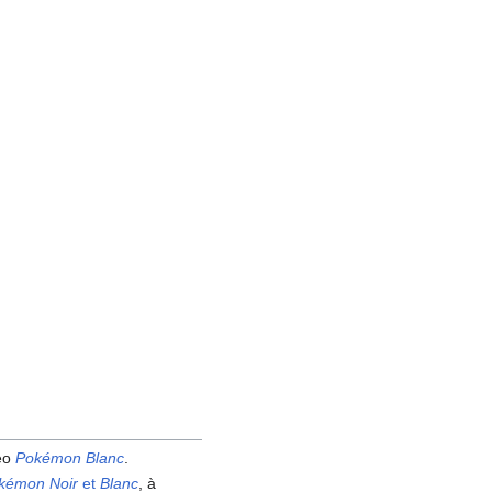
déo
Pokémon Blanc
.
kémon Noir
et
Blanc
, à