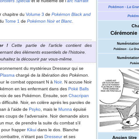
onsters Special
et le huitième de l'
arc narratif
Pokémon - La Gra
er chapitre du
Volume 3
de
Pokémon Black and
Pokémo
 du
Tome 1
de
Pokémon Noir et Blanc
.
Cha
Cérémonie 
Numérotation
er
!
Cette partie de l'article contient des
Pokémon - La Gra
ernant des éléments essentiels de l'histoire.
Numérotation
souhaitez la découvrir par vous-même.
Pokém
ouronnement du mystérieux Dresseur qui se
 Plasma
chargé de
la libération des Pokémon
.
 sur le combat opposant N à
Noir
. N accuse Noir
okémon en les enfermant dans des
Poké Balls
a voix de ses Pokémon. Ensuite, son
Chacripan
 difficulté. Noir, en colère après les paroles de
pan à l'aide de
Psyko
, mais le
Munna
épuisé
es coups de l'adversaire. Noir demande alors
 un mur, de prendre la suite du combat s'il
e pour frapper
Kikui
dans le dos. Blanche
 combattre, n'étant pas
Dresseur
et ses
Ancien titre