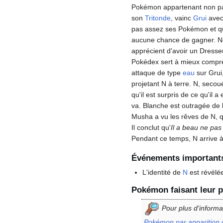
Pokémon appartenant non pas 
son
Tritonde
, vainc
Grui
ave
pas assez ses Pokémon et qu
aucune chance de gagner. No
apprécient d'avoir un Dresse
Pokédex sert à mieux compre
attaque de type
eau
sur Grui,
projetant N à terre. N, secoué
qu'il est surpris de ce qu'il 
va. Blanche est outragée de l
Musha a vu les rêves de N, 
Il conclut qu'
Il a beau ne pa
Pendant ce temps, N arrive à
Événements important
L'identité de
N
est révélé
Pokémon faisant leur p
Pour plus d'informa
Pokémon par apparition 