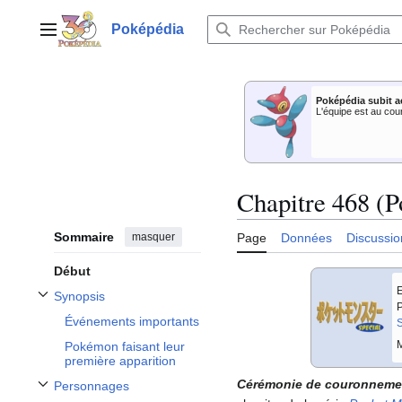
Aller
au
Poképédia
Menu principal
contenu
Poképédia subit a
L'équipe est au cou
Chapitre 468 (P
Sommaire
masquer
Page
Données
Discussio
Début
E
Synopsis
Afficher / masquer la sous-section Synopsis
P
Événements importants
S
M
Pokémon faisant leur
première apparition
Cérémonie de couronneme
Personnages
Afficher / masquer la sous-section Personnages