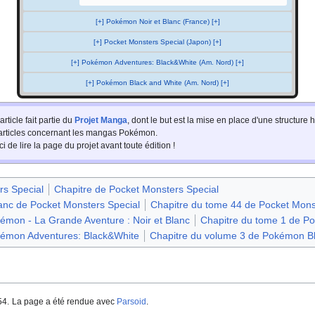
[+] Pokémon Noir et Blanc (France) [+]
[+] Pocket Monsters Special (Japon) [+]
[+] Pokémon Adventures: Black&White (Am. Nord) [+]
[+] Pokémon Black and White (Am. Nord) [+]
article fait partie du
Projet Manga
, dont le but est la mise en place d'une structur
 articles concernant les mangas Pokémon.
i de lire la page du projet avant toute édition
!
rs Special
Chapitre de Pocket Monsters Special
Blanc de Pocket Monsters Special
Chapitre du tome 44 de Pocket Mons
émon - La Grande Aventure : Noir et Blanc
Chapitre du tome 1 de Po
kémon Adventures: Black&White
Chapitre du volume 3 de Pokémon B
54.
La page a été rendue avec
Parsoid
.