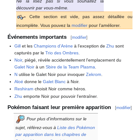
Ne la lisez pas si vous souhaitez la
découvrir par vous-même.
Cette section est vide, pas assez détaillée ou
incomplète. Vous pouvez la
modifier
pour l’améliorer.
Événements importants
[
modifier
]
Gill
et les
Champions d'Arène
à l'exception de
Zhu
sont
capturés par le
Trio des Ombres
.
Noir
, piégé, révèle accidentellement l'emplacement du
Galet Noir
à un
Sbire de la Team Plasma
.
N
utilise le Galet Noir pour invoquer
Zekrom
.
Aloé
donne le
Galet Blanc
à Noir.
Reshiram
choisit Noir comme héros.
Zhu
emporte Noir pour pouvoir l'entraîner.
Pokémon faisant leur première apparition
[
modifier
]
Pour plus d'informations sur le
sujet, référez-vous à
Liste des Pokémon
par apparition dans les chapitres de