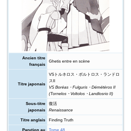
Ancien titre
Ghetis entre en scène
français
VSトルネロス・ボルトロス・ランドロ
スII
Titre japonais
VS Boréas・Fulguris・Démétéros II
(Tornelos・Voltolos・Landlosrio II)
Sous-titre
復活
japonais
Renaissance
Titre anglais
Finding Truth
Parution au
Tome 48