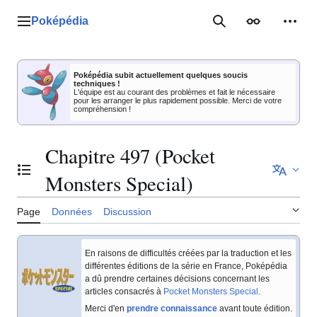
Aller
au
Poképédia
Menu principal
Rechercher
Apparence
Outil
contenu
Poképédia subit actuellement quelques soucis
techniques !
L'équipe est au courant des problèmes et fait le nécessaire
pour les arranger le plus rapidement possible. Merci de votre
compréhension !
Chapitre 497 (Pocket
Basculer la table des matières
Monsters Special)
Page
Données
Discussion
En raisons de difficultés créées par la traduction et les
différentes éditions de la série en France, Poképédia
a dû prendre certaines décisions concernant les
articles consacrés à
Pocket Monsters Special
.
Merci d'en
prendre connaissance
avant toute édition.