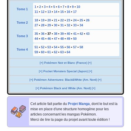
1
•
2
•
3
•
4
•
5
•
6
•
7
•
8
•
9
•
10
Tome 1
11
•
12
•
13
•
14
•
15
•
16
•
17
18
•
19
•
20
•
21
•
22
•
23
•
24
•
25
•
26
Tome 2
27
•
28
•
29
•
30
•
31
•
32
•
33
•
34
35
•
36
•
37
•
38
•
39
•
40
•
41
•
42
•
43
Tome 3
44
•
45
•
46
•
47
•
48
•
49
•
50
51
•
52
•
53
•
54
•
55
•
56
•
57
•
58
Tome 4
59
•
60
•
61
•
62
•
63
•
64
[+] Pokémon Noir et Blanc (France) [+]
[+] Pocket Monsters Special (Japon) [+]
[+] Pokémon Adventures: Black&White (Am. Nord) [+]
[+] Pokémon Black and White (Am. Nord) [+]
Cet article fait partie du
Projet Manga
, dont le but est la
mise en place d'une structure homogène pour les
articles concernant les mangas Pokémon.
Merci de lire la page du projet avant toute édition
!