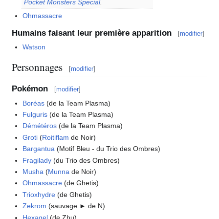
Pocket Monsters Special
.
Ohmassacre
Humains faisant leur première apparition
[
modifier
]
Watson
Personnages
[
modifier
]
Pokémon
[
modifier
]
Boréas
(de la Team Plasma)
Fulguris
(de la Team Plasma)
Démétéros
(de la Team Plasma)
Groti
(
Roitiflam
de Noir)
Bargantua
(Motif Bleu - du Trio des Ombres)
Fragilady
(du Trio des Ombres)
Musha
(
Munna
de Noir)
Ohmassacre
(de Ghetis)
Trioxhydre
(de Ghetis)
Zekrom
(sauvage ► de N)
Hexagel
(de Zhu)