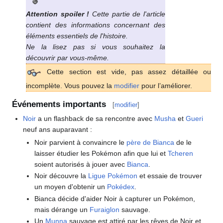
Attention spoiler
!
Cette partie de l'article
contient des informations concernant des
éléments essentiels de l'histoire.
Ne la lisez pas si vous souhaitez la
découvrir par vous-même.
Cette section est vide, pas assez détaillée ou
incomplète. Vous pouvez la
modifier
pour l’améliorer.
Événements importants
[
modifier
]
Noir
a un flashback de sa rencontre avec
Musha
et
Gueri
neuf ans auparavant
:
Noir parvient à convaincre le
père de Bianca
de le
laisser étudier les Pokémon afin que lui et
Tcheren
soient autorisés à jouer avec
Bianca
.
Noir découvre la
Ligue Pokémon
et essaie de trouver
un moyen d'obtenir un
Pokédex
.
Bianca décide d'aider Noir à capturer un Pokémon,
mais dérange un
Furaiglon
sauvage.
Un
Munna
sauvage est attiré par les rêves de Noir et