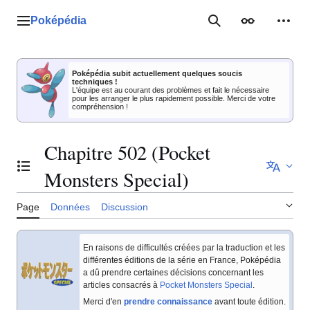
Aller
au
Poképédia
Menu principal
Rechercher
Apparence
Outil
contenu
Poképédia subit actuellement quelques soucis
techniques !
L'équipe est au courant des problèmes et fait le nécessaire
pour les arranger le plus rapidement possible. Merci de votre
compréhension !
Chapitre 502 (Pocket
Basculer la table des matières
Monsters Special)
Page
Données
Discussion
En raisons de difficultés créées par la traduction et les
différentes éditions de la série en France, Poképédia
a dû prendre certaines décisions concernant les
articles consacrés à
Pocket Monsters Special
.
Merci d'en
prendre connaissance
avant toute édition.