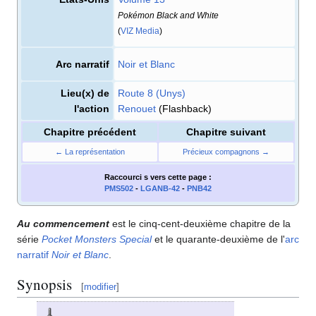
Pokémon Black and White
(
VIZ Media
)
Arc narratif
Noir et Blanc
Lieu(x) de
Route 8 (Unys)
l'action
Renouet
(Flashback)
Chapitre précédent
Chapitre suivant
← La représentation
Précieux compagnons →
Raccourci s
vers cette page
:
PMS502
-
LGANB-42
-
PNB42
Au commencement
est le cinq-cent-deuxième chapitre de la
série
Pocket Monsters Special
et le quarante-deuxième de l'
arc
narratif
Noir et Blanc
.
Synopsis
[
modifier
]