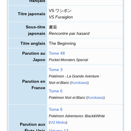
français
VS ワシボン
Titre japonais
VS Furaiglon
Sous-titre
邂逅
japonais
Rencontre par hasard
Titre anglais
The Beginning
Parution au
Tome 48
Japon
Pocket Monsters Special
Tome 3
Pokémon - La Grande Aventure
:
Parution en
Noir et Blanc
(
Kurokawa
)
France
Tome 6
Pokémon Noir et Blanc
(
Kurokawa
)
Tome 6
Pokémon Adventures: Black&White
(
VIZ Media
)
Parution aux
États-Unis
Volume 13