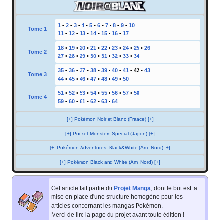
1
•
2
•
3
•
4
•
5
•
6
•
7
•
8
•
9
•
10
Tome 1
11
•
12
•
13
•
14
•
15
•
16
•
17
18
•
19
•
20
•
21
•
22
•
23
•
24
•
25
•
26
Tome 2
27
•
28
•
29
•
30
•
31
•
32
•
33
•
34
35
•
36
•
37
•
38
•
39
•
40
•
41
•
42
•
43
Tome 3
44
•
45
•
46
•
47
•
48
•
49
•
50
51
•
52
•
53
•
54
•
55
•
56
•
57
•
58
Tome 4
59
•
60
•
61
•
62
•
63
•
64
[+] Pokémon Noir et Blanc (France) [+]
[+] Pocket Monsters Special (Japon) [+]
[+] Pokémon Adventures: Black&White (Am. Nord) [+]
[+] Pokémon Black and White (Am. Nord) [+]
Cet article fait partie du
Projet Manga
, dont le but est la
mise en place d'une structure homogène pour les
articles concernant les mangas Pokémon.
Merci de lire la page du projet avant toute édition
!