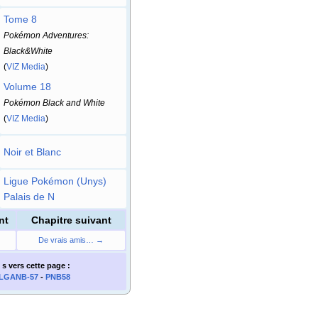
Tome 8
Pokémon Adventures:
Black&White
(
VIZ Media
)
Volume 18
Pokémon Black and White
(
VIZ Media
)
Noir et Blanc
Ligue Pokémon (Unys)
Palais de N
nt
Chapitre suivant
De vrais amis… →
 s
vers cette page
:
LGANB-57
-
PNB58