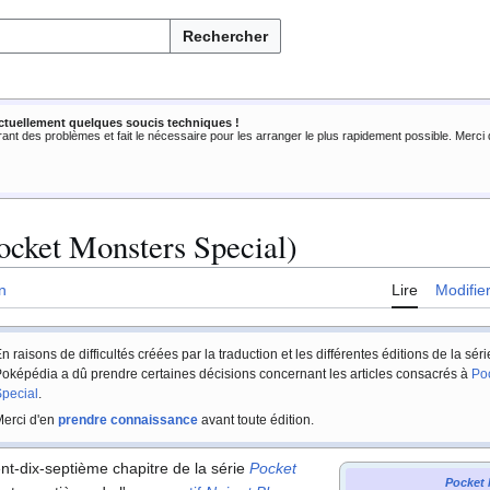
Rechercher
ctuellement quelques soucis techniques !
rant des problèmes et fait le nécessaire pour les arranger le plus rapidement possible. Merc
ocket Monsters Special)
n
Lire
Modifie
n raisons de difficultés créées par la traduction et les différentes éditions de la sér
oképédia a dû prendre certaines décisions concernant les articles consacrés à
Po
pecial
.
erci d'en
prendre connaissance
avant toute édition.
ent-dix-septième chapitre de la série
Pocket
Pocket 