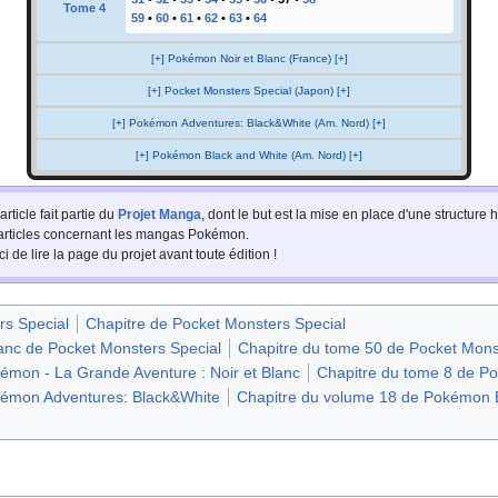
Tome 4
59
•
60
•
61
•
62
•
63
•
64
[+] Pokémon Noir et Blanc (France) [+]
[+] Pocket Monsters Special (Japon) [+]
[+] Pokémon Adventures: Black&White (Am. Nord) [+]
[+] Pokémon Black and White (Am. Nord) [+]
article fait partie du
Projet Manga
, dont le but est la mise en place d'une structur
 articles concernant les mangas Pokémon.
i de lire la page du projet avant toute édition
!
rs Special
Chapitre de Pocket Monsters Special
Blanc de Pocket Monsters Special
Chapitre du tome 50 de Pocket Mons
émon - La Grande Aventure : Noir et Blanc
Chapitre du tome 8 de Po
kémon Adventures: Black&White
Chapitre du volume 18 de Pokémon 