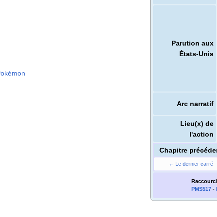
Parution aux
États-Unis
Pokémon
Arc narratif
Lieu(x) de
l'action
Chapitre précéde
← Le dernier carré
Raccourci
PMS517
-