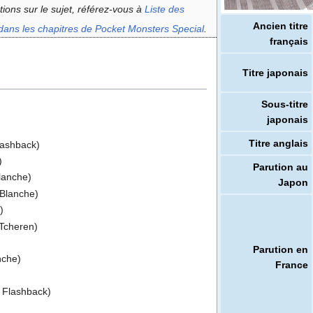
tions sur le sujet, référez-vous à
Liste des
Ancien titre
dans les chapitres de Pocket Monsters Special
.
français
Titre japonais
Sous-titre
japonais
Titre anglais
lashback)
)
Parution au
lanche)
Japon
Blanche)
)
Tcheren)
Parution en
nche)
France
- Flashback)