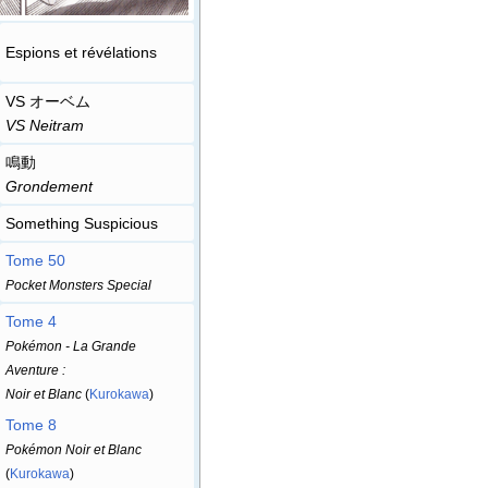
Espions et révélations
VS オーベム
VS Neitram
鳴動
Grondement
Something Suspicious
Tome 50
Pocket Monsters Special
Tome 4
Pokémon - La Grande
Aventure
:
Noir et Blanc
(
Kurokawa
)
Tome 8
Pokémon Noir et Blanc
(
Kurokawa
)