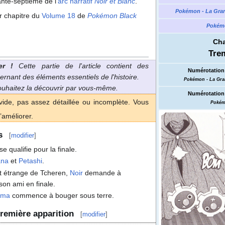
ante-septième de l'
arc narratif
Noir et Blanc
.
Pokémon - La Gra
er chapitre du
Volume 18
de
Pokémon Black
Pokémo
Cha
Tre
er
!
Cette partie de l'article contient des
Numérotation 
ernant des éléments essentiels de l'histoire.
Pokémon - La Gra
souhaitez la découvrir par vous-même.
Numérotation 
vide, pas assez détaillée ou incomplète. Vous
Pokém
’améliorer.
s
[
modifier
]
se qualifie pour la finale.
na
et
Petashi
.
nt étrange de Tcheren,
Noir
demande à
son ami en finale.
sma
commence à bouger sous terre.
remière apparition
[
modifier
]