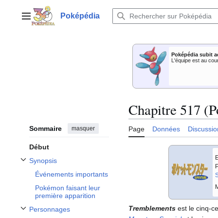
Aller
au
Poképédia
Menu principal
contenu
Poképédia subit a
L'équipe est au cou
Chapitre 517 (P
Sommaire
masquer
Page
Données
Discussio
Début
E
Synopsis
Afficher / masquer la sous-section Synopsis
P
Événements importants
S
M
Pokémon faisant leur
première apparition
Tremblements
est le cinq-c
Personnages
Afficher / masquer la sous-section Personnages