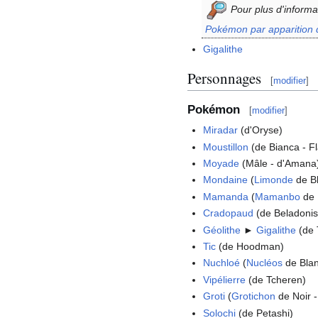
Pour plus d'informa
Pokémon par apparition 
Gigalithe
Personnages
[
modifier
]
Pokémon
[
modifier
]
Miradar
(d'Oryse)
Moustillon
(de Bianca - F
Moyade
(Mâle - d'Amana
Mondaine
(
Limonde
de B
Mamanda
(
Mamanbo
de 
Cradopaud
(de Beladonis
Géolithe
►
Gigalithe
(de 
Tic
(de Hoodman)
Nuchloé
(
Nucléos
de Bla
Vipélierre
(de Tcheren)
Groti
(
Grotichon
de Noir 
Solochi
(de Petashi)