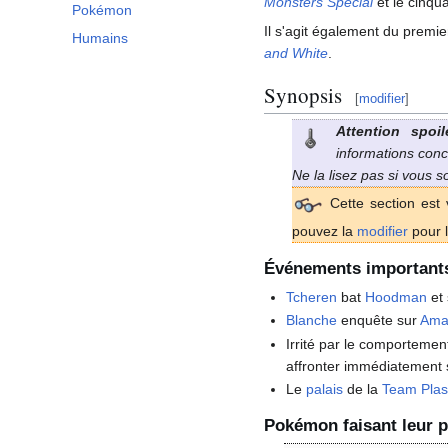
Monsters Special
et le cinqu
Pokémon
Il s'agit également du premi
Humains
and White
.
Synopsis
[
modifier
]
Attention spoil
informations conc
Ne la lisez pas si vous 
Cette section est 
pouvez la
modifier
pour l
Événements important
Tcheren
bat
Hoodman
et 
Blanche
enquête sur
Ama
Irrité par le comporteme
affronter immédiatement 
Le
palais
de la
Team Pla
Pokémon faisant leur p