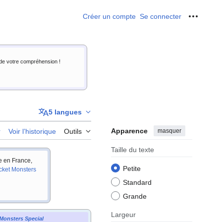
Créer un compte
Se connecter
Outils p
i de votre compréhension !
5 langues
Apparence
masquer
r
Voir l’historique
Outils
Taille du texte
ie en France,
Petite
cket Monsters
Standard
Grande
Largeur
Monsters Special