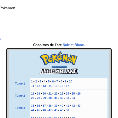
e Pokémon
a
Chapitres de l'arc
Noir et Blanc
-
1
•
2
•
3
•
4
•
5
•
6
•
7
•
8
•
9
•
10
Tome 1
11
•
12
•
13
•
14
•
15
•
16
•
17
18
•
19
•
20
•
21
•
22
•
23
•
24
•
25
•
26
Tome 2
27
•
28
•
29
•
30
•
31
•
32
•
33
•
34
35
•
36
•
37
•
38
•
39
•
40
•
41
•
42
•
43
Tome 3
44
•
45
•
46
•
47
•
48
•
49
•
50
51
•
52
•
53
•
54
•
55
•
56
•
57
•
58