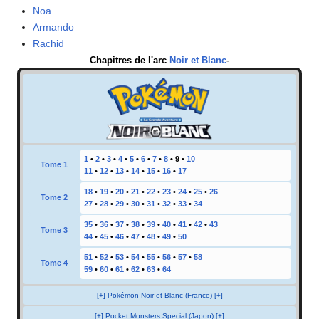
Noa
Armando
Rachid
Chapitres de l'arc
Noir et Blanc
-
1
•
2
•
3
•
4
•
5
•
6
•
7
•
8
•
9
•
10
Tome 1
11
•
12
•
13
•
14
•
15
•
16
•
17
18
•
19
•
20
•
21
•
22
•
23
•
24
•
25
•
26
Tome 2
27
•
28
•
29
•
30
•
31
•
32
•
33
•
34
35
•
36
•
37
•
38
•
39
•
40
•
41
•
42
•
43
Tome 3
44
•
45
•
46
•
47
•
48
•
49
•
50
51
•
52
•
53
•
54
•
55
•
56
•
57
•
58
Tome 4
59
•
60
•
61
•
62
•
63
•
64
[+] Pokémon Noir et Blanc (France) [+]
[+] Pocket Monsters Special (Japon) [+]