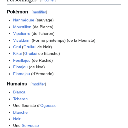
[
modifier
]
Pokémon
[
modifier
]
Nanméouïe
(sauvage)
Moustillon
(de Bianca)
Vipélierre
(de Tcheren)
Vivaldaim
(Forme printemps) (de la Fleuriste)
Grui
(
Gruikui
de Noir)
Kikui
(
Gruikui
de Blanche)
Feuillajou
(de Rachid)
Flotajou
(de Noa)
Flamajou
(d'Armando)
Humains
[
modifier
]
Bianca
Tcheren
Une fleuriste d'
Ogoesse
Blanche
Noir
Une
Serveuse