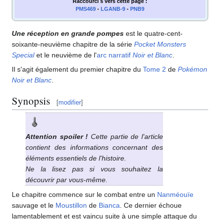
Raccourci s
vers cette page
:
PMS469
-
LGANB-9
-
PNB9
Une réception en grande pompes
est le quatre-cent-
soixante-neuvième chapitre de la série
Pocket Monsters
Special
et le neuvième de l'
arc narratif
Noir et Blanc
.
Il s'agit également du premier chapitre du
Tome 2
de
Pokémon
Noir et Blanc
.
Synopsis
[
modifier
]
Attention spoiler
!
Cette partie de l'article
contient des informations concernant des
éléments essentiels de l'histoire.
Ne la lisez pas si vous souhaitez la
découvrir par vous-même.
Le chapitre commence sur le combat entre un
Nanméouïe
sauvage et le
Moustillon
de
Bianca
. Ce dernier échoue
lamentablement et est vaincu suite à une simple attaque du