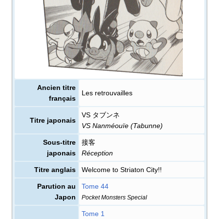
Ancien titre
Les retrouvailles
français
VS タブンネ
Titre japonais
VS Nanméouïe (Tabunne)
Sous-titre
接客
japonais
Réception
Titre anglais
Welcome to Striaton City!!
Parution au
Tome 44
Japon
Pocket Monsters Special
Tome 1