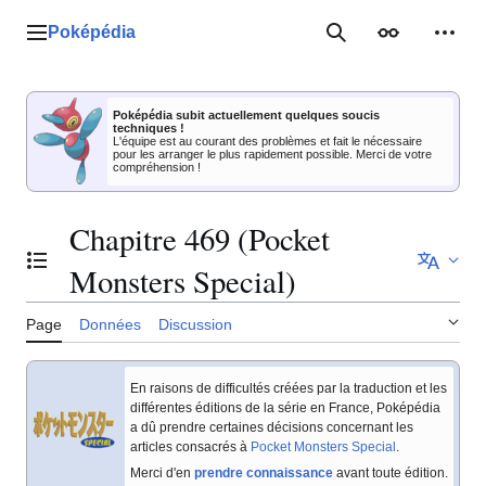
Aller
au
Poképédia
Menu principal
Rechercher
Apparence
Outil
contenu
Poképédia subit actuellement quelques soucis
techniques !
L'équipe est au courant des problèmes et fait le nécessaire
pour les arranger le plus rapidement possible. Merci de votre
compréhension !
Chapitre 469 (Pocket
Basculer la table des matières
Monsters Special)
Page
Données
Discussion
En raisons de difficultés créées par la traduction et les
différentes éditions de la série en France, Poképédia
a dû prendre certaines décisions concernant les
articles consacrés à
Pocket Monsters Special
.
Merci d'en
prendre connaissance
avant toute édition.