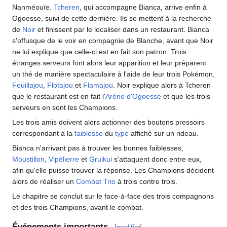
Nanméouïe.
Tcheren
, qui accompagne Bianca, arrive enfin à
Ogoesse, suivi de cette dernière. Ils se mettent à la recherche
de
Noir
et finissent par le localiser dans un restaurant. Bianca
s'offusque de le voir en compagnie de Blanche, avant que Noir
ne lui explique que celle-ci est en fait son patron. Trois
étranges serveurs font alors leur apparition et leur préparent
un thé de manière spectaculaire à l'aide de leur trois Pokémon,
Feuillajou
,
Flotajou
et
Flamajou
. Noir explique alors à Tcheren
que le restaurant est en fait l'
Arène d'Ogoesse
et que les trois
serveurs en sont les Champions.
Les trois amis doivent alors actionner des boutons pressoirs
correspondant à la
faiblesse
du
type
affiché sur un rideau.
Bianca n'arrivant pas à trouver les bonnes faiblesses,
Moustillon
,
Vipélierre
et
Gruikui
s'attaquent donc entre eux,
afin qu'elle puisse trouver la réponse. Les Champions décident
alors de réaliser un
Combat Trio
à trois contre trois.
Le chapitre se conclut sur le face-à-face des trois compagnons
et des trois Champions, avant le combat.
Événements importants