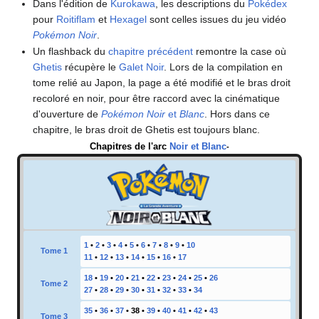
Dans l'édition de
Kurokawa
, les descriptions du
Pokédex
pour
Roitiflam
et
Hexagel
sont celles issues du jeu vidéo
Pokémon Noir
.
Un flashback du
chapitre précédent
remontre la case où
Ghetis
récupère le
Galet Noir
. Lors de la compilation en
tome relié au Japon, la page a été modifié et le bras droit
recoloré en noir, pour être raccord avec la cinématique
d'ouverture de
Pokémon Noir
et
Blanc
. Hors dans ce
chapitre, le bras droit de Ghetis est toujours blanc.
Chapitres de l'arc
Noir et Blanc
-
1
•
2
•
3
•
4
•
5
•
6
•
7
•
8
•
9
•
10
Tome 1
11
•
12
•
13
•
14
•
15
•
16
•
17
18
•
19
•
20
•
21
•
22
•
23
•
24
•
25
•
26
Tome 2
27
•
28
•
29
•
30
•
31
•
32
•
33
•
34
35
•
36
•
37
•
38
•
39
•
40
•
41
•
42
•
43
Tome 3