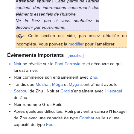
Attention spoiler
!
Cette partie de l'article
contient des informations concernant des
éléments essentiels de l'histoire.
Ne la lisez pas si vous souhaitez la
découvrir par vous-même.
Cette section est vide, pas assez détaillée ou
incomplète. Vous pouvez la
modifier
pour l’améliorer.
Événements importants
[
modifier
]
Noir
se réveille sur le
Pont Ferroviaire
et découvre ce qui
lui est arrivé.
Noir commence son entraînement avec
Zhu
.
Tandis que
Musha
,
Méga
et
Myga
s'entraînent avec le
Sorboul
de Zhu , Noir et
Groti
s'entraînent avec l'
Hexagel
de Zhu.
Noir renomme Groti Roiti.
Après quelques difficultés, Roiti parvient à vaincre l'Hexagel
de Zhu avec une capacité de type
Combat
au lieu d'une
capacité de type
Feu
.