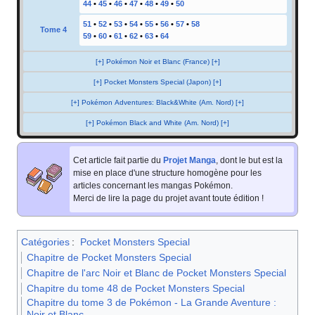
44
•
45
•
46
•
47
•
48
•
49
•
50
51
•
52
•
53
•
54
•
55
•
56
•
57
•
58
Tome 4
59
•
60
•
61
•
62
•
63
•
64
[+] Pokémon Noir et Blanc (France) [+]
[+] Pocket Monsters Special (Japon) [+]
[+] Pokémon Adventures: Black&White (Am. Nord) [+]
[+] Pokémon Black and White (Am. Nord) [+]
Cet article fait partie du
Projet Manga
, dont le but est la
mise en place d'une structure homogène pour les
articles concernant les mangas Pokémon.
Merci de lire la page du projet avant toute édition
!
Catégories
:
Pocket Monsters Special
Chapitre de Pocket Monsters Special
Chapitre de l'arc Noir et Blanc de Pocket Monsters Special
Chapitre du tome 48 de Pocket Monsters Special
Chapitre du tome 3 de Pokémon - La Grande Aventure :
Noir et Blanc