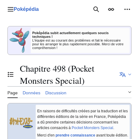
Aller
au
Poképédia
Menu principal
Rechercher
Apparence
Outil
contenu
Poképédia subit actuellement quelques soucis
techniques !
L'équipe est au courant des problèmes et fait le nécessaire
pour les arranger le plus rapidement possible. Merci de votre
compréhension !
Chapitre 498 (Pocket
Basculer la table des matières
Monsters Special)
Page
Données
Discussion
En raisons de difficultés créées par la traduction et les
différentes éditions de la série en France, Poképédia
a dû prendre certaines décisions concernant les
articles consacrés à
Pocket Monsters Special
.
Merci d'en
prendre connaissance
avant toute édition.