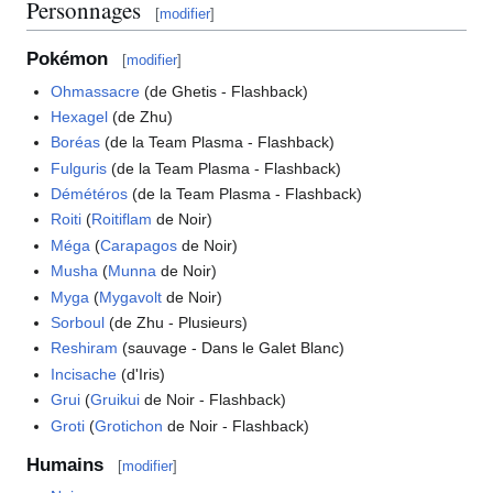
Personnages
[
modifier
]
Pokémon
[
modifier
]
Ohmassacre
(de Ghetis - Flashback)
Hexagel
(de Zhu)
Boréas
(de la Team Plasma - Flashback)
Fulguris
(de la Team Plasma - Flashback)
Démétéros
(de la Team Plasma - Flashback)
Roiti
(
Roitiflam
de Noir)
Méga
(
Carapagos
de Noir)
Musha
(
Munna
de Noir)
Myga
(
Mygavolt
de Noir)
Sorboul
(de Zhu - Plusieurs)
Reshiram
(sauvage - Dans le Galet Blanc)
Incisache
(d'Iris)
Grui
(
Gruikui
de Noir - Flashback)
Groti
(
Grotichon
de Noir - Flashback)
Humains
[
modifier
]