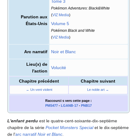
Tome 3
Pokémon Adventures: Black&White
(
VIZ Media
)
Parution aux
États-Unis
Volume 5
Pokémon Black and White
(
VIZ Media
)
Arc narratif
Noir et Blanc
Lieu(x) de
Volucité
l'action
Chapitre précédent
Chapitre suivant
← Un vent violent
Le noble art →
Raccourci s
vers cette page
:
PMS477
-
LGANB-17
-
PNB17
L'enfant perdu
est le quatre-cent-soixante-dix-septième
chapitre de la série
Pocket Monsters Special
et le dix-septième
de l'
arc narratif
Noir et Blanc
.