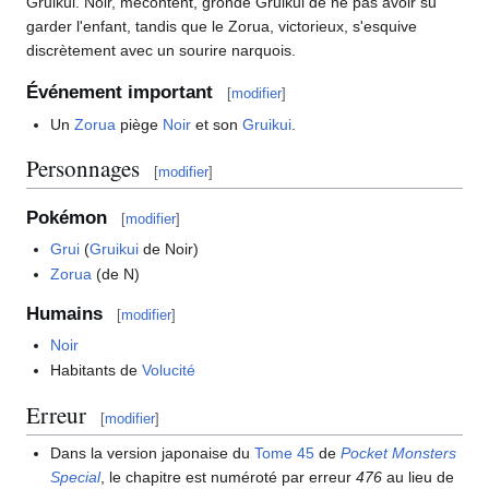
Gruikui. Noir, mécontent, gronde Gruikui de ne pas avoir su
garder l'enfant, tandis que le Zorua, victorieux, s'esquive
discrètement avec un sourire narquois.
Événement important
[
modifier
]
Un
Zorua
piège
Noir
et son
Gruikui
.
Personnages
[
modifier
]
Pokémon
[
modifier
]
Grui
(
Gruikui
de Noir)
Zorua
(de N)
Humains
[
modifier
]
Noir
Habitants de
Volucité
Erreur
[
modifier
]
Dans la version japonaise du
Tome 45
de
Pocket Monsters
Special
, le chapitre est numéroté par erreur
476
au lieu de