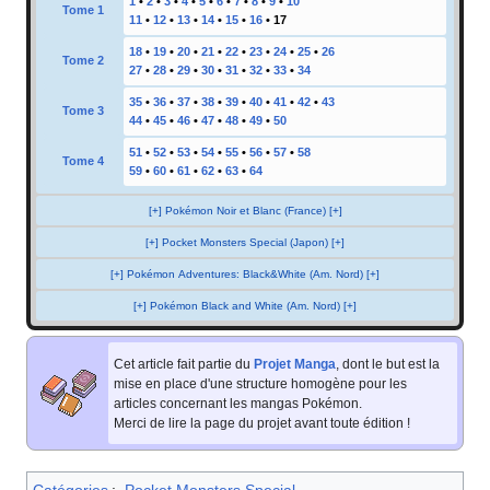
1
•
2
•
3
•
4
•
5
•
6
•
7
•
8
•
9
•
10
Tome 1
11
•
12
•
13
•
14
•
15
•
16
•
17
18
•
19
•
20
•
21
•
22
•
23
•
24
•
25
•
26
Tome 2
27
•
28
•
29
•
30
•
31
•
32
•
33
•
34
35
•
36
•
37
•
38
•
39
•
40
•
41
•
42
•
43
Tome 3
44
•
45
•
46
•
47
•
48
•
49
•
50
51
•
52
•
53
•
54
•
55
•
56
•
57
•
58
Tome 4
59
•
60
•
61
•
62
•
63
•
64
[+] Pokémon Noir et Blanc (France) [+]
[+] Pocket Monsters Special (Japon) [+]
[+] Pokémon Adventures: Black&White (Am. Nord) [+]
[+] Pokémon Black and White (Am. Nord) [+]
Cet article fait partie du
Projet Manga
, dont le but est la
mise en place d'une structure homogène pour les
articles concernant les mangas Pokémon.
Merci de lire la page du projet avant toute édition
!