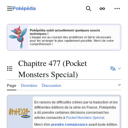
Aller
au
Poképédia
Menu principal
Rechercher
Apparence
Outil
contenu
Poképédia subit actuellement quelques soucis
techniques !
L'équipe est au courant des problèmes et fait le nécessaire
pour les arranger le plus rapidement possible. Merci de votre
compréhension !
Chapitre 477 (Pocket
Basculer la table des matières
Monsters Special)
Page
Données
Discussion
En raisons de difficultés créées par la traduction et les
différentes éditions de la série en France, Poképédia
a dû prendre certaines décisions concernant les
articles consacrés à
Pocket Monsters Special
.
Merci d'en
prendre connaissance
avant toute édition.