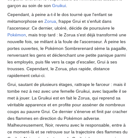
garçon au soin de son
Gruikui
.
Cependant, à peine a-t-il le dos tourné que l'enfant se
métamorphose en
Zorua
, frappe Grui et s'enfuit dans
l'ascenseur. Ce dernier, ulcéré, décide de poursuivre le
Pokémon
, mais trop tard
: le Zorua s'est déjà transformé une
nouvelle fois, se mêlant à la foule de l'ascenseur. À peine les
portes ouvertes, le Pokémon Sombrerenard sème la pagaille,
renversant les gens et déclenchant une petite panique parmi
les employés, puis file vers la cage d'escalier, Grui à ses
trousses. Cependant, le Zorua, plus rapide, distance
rapidement celui-ci.
Grui, sautant de plusieurs étages, rattrape le farceur
: mais il
tombe nez à nez avec une femelle Gruikui, avec laquelle il se
met à jouer. La Gruikui est en fait le Zorua, qui reprend sa
véritable apparence et en profite pour asséner de nombreux
coups au pauvre Grui. Ce dernier s'énerve et finit par cracher
des flammes en direction du Pokémon adverse.
Malheureusement, Noir, revenu avec le responsable, entre à
ce moment-là et se retrouve sur la trajectoire des flammes du