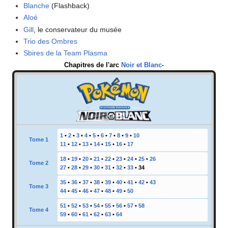
Blanche
(Flashback)
Aloé
Gill
, le conservateur du musée
Trio des Ombres
Sbires de la Team Plasma
Chapitres de l'arc
Noir et Blanc
-
1
•
2
•
3
•
4
•
5
•
6
•
7
•
8
•
9
•
10
Tome 1
11
•
12
•
13
•
14
•
15
•
16
•
17
18
•
19
•
20
•
21
•
22
•
23
•
24
•
25
•
26
Tome 2
27
•
28
•
29
•
30
•
31
•
32
•
33
•
34
35
•
36
•
37
•
38
•
39
•
40
•
41
•
42
•
43
Tome 3
44
•
45
•
46
•
47
•
48
•
49
•
50
51
•
52
•
53
•
54
•
55
•
56
•
57
•
58
Tome 4
59
•
60
•
61
•
62
•
63
•
64