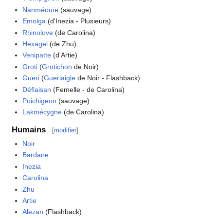
Nanméouïe
(sauvage)
Emolga
(d'Inezia - Plusieurs)
Rhinolove
(de Carolina)
Hexagel
(de Zhu)
Venipatte
(d'Artie)
Groti
(
Grotichon
de Noir)
Gueri
(
Gueriaigle
de Noir - Flashback)
Déflaisan
(Femelle - de Carolina)
Poichigeon
(sauvage)
Lakmécygne
(de Carolina)
Humains
[
modifier
]
Noir
Bardane
Inezia
Carolina
Zhu
Artie
Alezan
(Flashback)