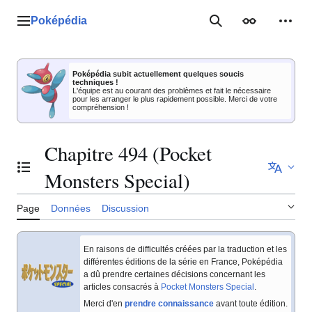
Aller
au
Poképédia
Menu principal
Rechercher
Apparence
Outil
contenu
Poképédia subit actuellement quelques soucis
techniques !
L'équipe est au courant des problèmes et fait le nécessaire
pour les arranger le plus rapidement possible. Merci de votre
compréhension !
Chapitre 494 (Pocket
Basculer la table des matières
Monsters Special)
Page
Données
Discussion
En raisons de difficultés créées par la traduction et les
différentes éditions de la série en France, Poképédia
a dû prendre certaines décisions concernant les
articles consacrés à
Pocket Monsters Special
.
Merci d'en
prendre connaissance
avant toute édition.