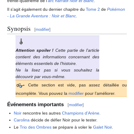
trente-quatrième de l'
arc narratif
Noir et Blanc
.
Il s'agit également du dernier chapitre du
Tome 2
de
Pokémon
- La Grande Aventure
: Noir et Blanc
.
Synopsis
[
modifier
]
Attention spoiler
!
Cette partie de l'article
contient des informations concernant des
éléments essentiels de l'histoire.
Ne la lisez pas si vous souhaitez la
découvrir par vous-même.
Cette section est vide, pas assez détaillée ou
incomplète. Vous pouvez la
modifier
pour l’améliorer.
Événements importants
[
modifier
]
Noir
rencontre les autres
Champions d'Arène
.
Carolina
décide de défier Noir pour le tester.
Le
Trio des Ombres
se prépare à voler le
Galet Noir
.