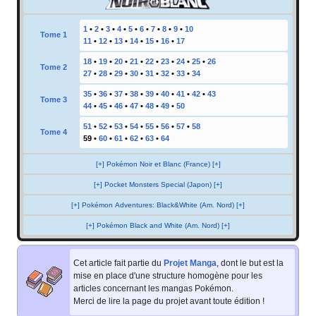
1
•
2
•
3
•
4
•
5
•
6
•
7
•
8
•
9
•
10
Tome 1
11
•
12
•
13
•
14
•
15
•
16
•
17
18
•
19
•
20
•
21
•
22
•
23
•
24
•
25
•
26
Tome 2
27
•
28
•
29
•
30
•
31
•
32
•
33
•
34
35
•
36
•
37
•
38
•
39
•
40
•
41
•
42
•
43
Tome 3
44
•
45
•
46
•
47
•
48
•
49
•
50
51
•
52
•
53
•
54
•
55
•
56
•
57
•
58
Tome 4
59
•
60
•
61
•
62
•
63
•
64
[+] Pokémon Noir et Blanc (France) [+]
[+] Pocket Monsters Special (Japon) [+]
[+] Pokémon Adventures: Black&White (Am. Nord) [+]
[+] Pokémon Black and White (Am. Nord) [+]
Cet article fait partie du
Projet Manga
, dont le but est la
mise en place d'une structure homogène pour les
articles concernant les mangas Pokémon.
Merci de lire la page du projet avant toute édition
!