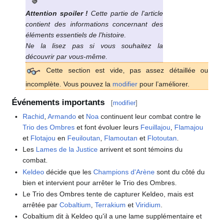
Attention spoiler
!
Cette partie de l'article
contient des informations concernant des
éléments essentiels de l'histoire.
Ne la lisez pas si vous souhaitez la
découvrir par vous-même.
Cette section est vide, pas assez détaillée ou
incomplète. Vous pouvez la
modifier
pour l’améliorer.
Événements importants
[
modifier
]
Rachid
,
Armando
et
Noa
continuent leur combat contre le
Trio des Ombres
et font évoluer leurs
Feuillajou
,
Flamajou
et
Flotajou
en
Feuiloutan
,
Flamoutan
et
Flotoutan
.
Les
Lames de la Justice
arrivent et sont témoins du
combat.
Keldeo
décide que les
Champions d'Arène
sont du côté du
bien et intervient pour arrêter le Trio des Ombres.
Le Trio des Ombres tente de capturer Keldeo, mais est
arrêtée par
Cobaltium
,
Terrakium
et
Viridium
.
Cobaltium dit à Keldeo qu'il a une lame supplémentaire et