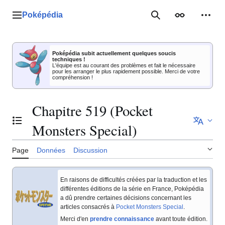
Aller
au
Poképédia
Menu principal
Rechercher
Apparence
Outil
contenu
Poképédia subit actuellement quelques soucis
techniques !
L'équipe est au courant des problèmes et fait le nécessaire
pour les arranger le plus rapidement possible. Merci de votre
compréhension !
Chapitre 519 (Pocket
Basculer la table des matières
Monsters Special)
Page
Données
Discussion
En raisons de difficultés créées par la traduction et les
différentes éditions de la série en France, Poképédia
a dû prendre certaines décisions concernant les
articles consacrés à
Pocket Monsters Special
.
Merci d'en
prendre connaissance
avant toute édition.