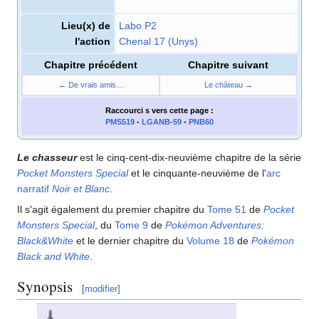
Lieu(x) de
Labo P2
l'action
Chenal 17 (Unys)
Chapitre précédent
Chapitre suivant
← De vrais amis…
Le château →
Raccourci s
vers cette page
:
PMS519
-
LGANB-59
-
PNB60
Le chasseur
est le cinq-cent-dix-neuvième chapitre de la série
Pocket Monsters Special
et le cinquante-neuvième de l'
arc
narratif
Noir et Blanc
.
Il s'agit également du premier chapitre du
Tome 51
de
Pocket
Monsters Special
, du
Tome 9
de
Pokémon Adventures:
Black&White
et le dernier chapitre du
Volume 18
de
Pokémon
Black and White
.
Synopsis
[
modifier
]