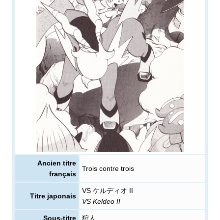
Ancien titre
Trois contre trois
français
VS ケルディオ II
Titre japonais
VS Keldeo II
Sous-titre
狩人