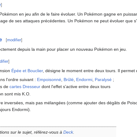
r
]
n Pokémon en jeu afin de le faire évoluer. Un Pokémon gagne en puissanc
'usage de ses attaques précédentes. Un Pokémon ne peut évoluer que s'i
e
[
modifier
]
rectement depuis la main pour placer un nouveau Pokémon en jeu.
ifier
]
ension
Épée et Bouclier
, désigne le moment entre deux tours. Il permet d
ans l'ordre suivant
:
Empoisonné
,
Brûlé
,
Endormi
,
Paralysé
;
ts de
cartes Dresseur
dont l'effet s'active entre deux tours
on sont mis K.O.
re inversées, mais pas mélangées (comme ajouter des dégâts de Poison
ujours Endormi).
tions sur le sujet, référez-vous à
Deck
.