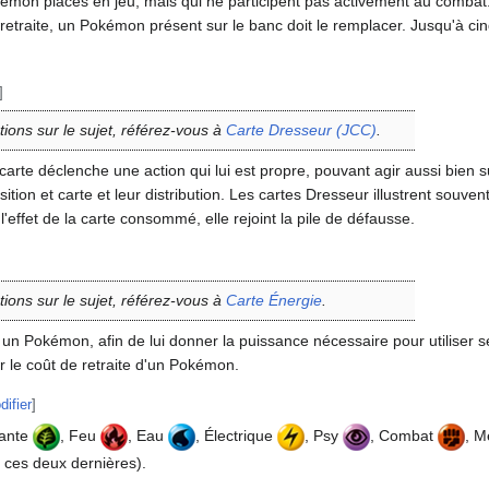
mon placés en jeu, mais qui ne participent pas activement au combat
en retraite, un Pokémon présent sur le banc doit le remplacer. Jusqu'à
]
tions sur le sujet, référez-vous à
Carte Dresseur (JCC)
.
te carte déclenche une action qui lui est propre, pouvant agir aussi bie
ition et carte et leur distribution. Les cartes Dresseur illustrent sou
l'effet de la carte consommé, elle rejoint la pile de défausse.
tions sur le sujet, référez-vous à
Carte Énergie
.
 un Pokémon, afin de lui donner la puissance nécessaire pour utiliser s
r le coût de retraite d'un Pokémon.
difier
]
lante
, Feu
, Eau
, Électrique
, Psy
, Combat
, M
r ces deux dernières).