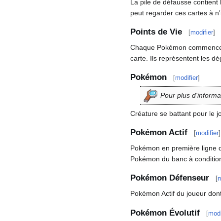
La pile de défausse contient 
peut regarder ces cartes à n
Points de Vie
[
modifier
]
Chaque Pokémon commence le 
carte. Ils représentent les 
Pokémon
[
modifier
]
Pour plus d'informa
Créature se battant pour le j
Pokémon Actif
[
modifier
]
Pokémon en première ligne du
Pokémon du banc à condition 
Pokémon Défenseur
[
m
Pokémon Actif du joueur dont 
Pokémon Évolutif
[
modi