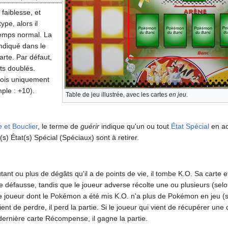
faiblesse, et
ype, alors il
temps normal. La
ndiqué dans le
arte. Par défaut,
ts doublés.
fois uniquement
mple
: +10).
Table de jeu illustrée, avec les cartes
en jeu
.
 et Bouclier
, le terme de
guérir
indique qu'un ou tout
État Spécial
en ac
l(s) État(s) Spécial (Spéciaux) sont à retirer.
nt ou plus de dégâts qu'il a de points de vie, il tombe K.O. Sa carte et 
 de défausse, tandis que le joueur adverse récolte une ou plusieurs (se
 le joueur dont le Pokémon a été mis K.O. n'a plus de Pokémon en jeu (
nt de perdre, il perd la partie. Si le joueur qui vient de récupérer une 
rnière carte Récompense, il gagne la partie.