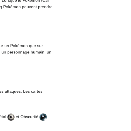
. Lorsque le Pokémon Actif
 cinq Pokémon peuvent prendre
n sur un Pokémon que sur
vent un personnage humain, un
es attaques. Les cartes
étal
et Obscurité