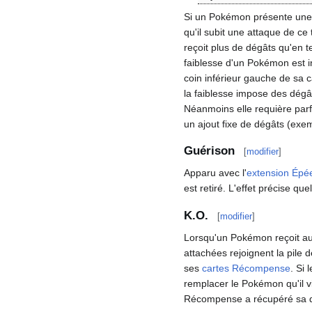
Si un Pokémon présente une 
qu'il subit une attaque de ce t
reçoit plus de dégâts qu'en 
faiblesse d'un Pokémon est i
coin inférieur gauche de sa c
la faiblesse impose des dégâ
Néanmoins elle requière par
un ajout fixe de dégâts (exe
Guérison
[
modifier
]
Apparu avec l'
extension
Épée
est retiré. L'effet précise que
K.O.
[
modifier
]
Lorsqu'un Pokémon reçoit auta
attachées rejoignent la pile
ses
cartes Récompense
. Si
remplacer le Pokémon qu'il vie
Récompense a récupéré sa de