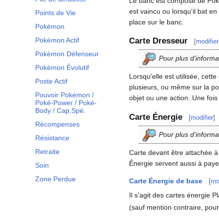
Le banc est composé de Poké
est vaincu ou lorsqu'il bat 
Points de Vie
place sur le banc.
Pokémon
Carte Dresseur
Pokémon Actif
[
modifier
Pokémon Défenseur
Pour plus d'informa
Pokémon Évolutif
Lorsqu'elle est utilisée, cet
Poste Actif
plusieurs, ou même sur la pos
Pouvoir Pokémon /
objet ou une action. Une fois 
Poké-Power / Poké-
Body / Cap.Spé.
Carte Énergie
[
modifier
]
Récompenses
Pour plus d'informa
Résistance
Retraite
Carte devant être attachée à
Énergie servent aussi à paye
Soin
Zone Perdue
Carte Énergie de base
[
mo
Il s'agit des cartes énergie P
(sauf mention contraire, pou