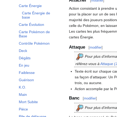
Attacher
[
modifier
]
Carte Énergie
Action consistant à prendre 
Carte Énergie de
pour la placer sur un de ses
base
majorité des joueurs position
Carte Évolution
celle du Pokémon, en laissan
Les cartes les plus fréquemm
Carte Pokémon de
Base
cartes Énergie.
Contrôle Pokémon
Attaque
[
modifier
]
Deck
Pour plus d'informat
Dégâts
référez-vous à
Attaque (
En jeu
Texte écrit sur chaque c
Faiblesse
sa façon d'attaquer. Un 
Guérison
trois, ou aucune.
K.O.
Action accomplie par le P
Main
Banc
[
modifier
]
Mort Subite
Pour plus d'informa
Pièce
Pile de défausse