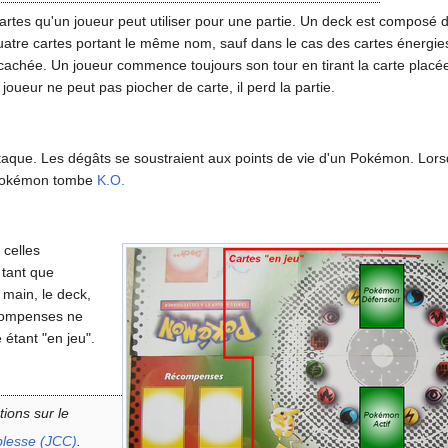
artes qu'un joueur peut utiliser pour une partie. Un deck est composé 
uatre cartes portant le même nom, sauf dans le cas des cartes énergies
cachée. Un joueur commence toujours son tour en tirant la carte placé
joueur ne peut pas piocher de carte, il perd la partie.
ttaque. Les dégâts se soustraient aux points de vie d'un Pokémon. Lors
e Pokémon tombe
K.O.
 celles
 tant que
main, le deck,
écompenses ne
étant "en jeu".
tions sur le
blesse (JCC)
.