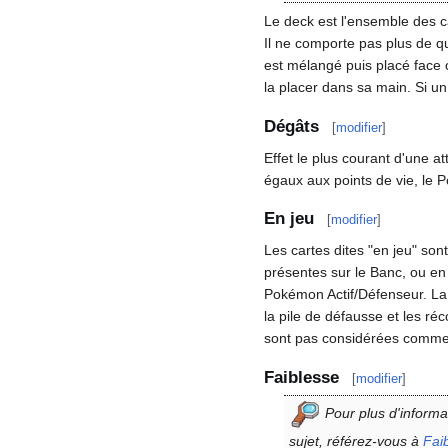
Le deck est l'ensemble des c
Il ne comporte pas plus de q
est mélangé puis placé face 
la placer dans sa main. Si un 
Dégâts
[
modifier
]
Effet le plus courant d'une a
égaux aux points de vie, l
En jeu
[
modifier
]
Les cartes dites "en jeu" sont
présentes sur le Banc, ou en
Pokémon Actif/Défenseur. La 
la pile de défausse et les r
sont pas considérées comme 
Faiblesse
[
modifier
]
Pour plus d'informa
sujet, référez-vous à
Fai