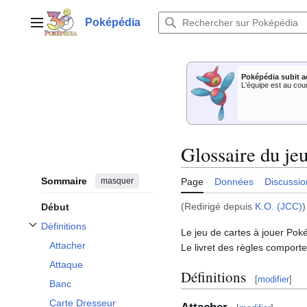
Aller
au
Poképédia
Menu principal
contenu
Poképédia subit a
L'équipe est au cou
Glossaire du je
Sommaire
masquer
Page
Données
Discussio
(Redirigé depuis
K.O. (JCC)
)
Début
Définitions
Le jeu de cartes à jouer Pok
Afficher / masquer la sous-section Définitions
Attacher
Le livret des règles comporte 
Attaque
Définitions
[
modifier
]
Banc
Carte Dresseur