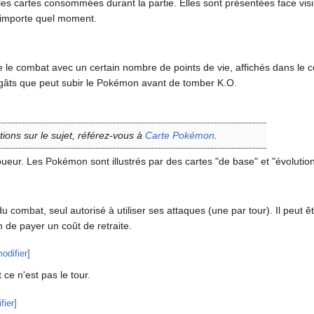
les cartes consommées durant la partie. Elles sont présentées face visi
'importe quel moment.
combat avec un certain nombre de points de vie, affichés dans le coi
dégâts que peut subir le Pokémon avant de tomber K.O.
tions sur le sujet, référez-vous à
Carte Pokémon
.
oueur. Les Pokémon sont illustrés par des cartes "de base" et "évolution
 combat, seul autorisé à utiliser ses attaques (une par tour). Il peut 
de payer un coût de retraite.
odifier
]
ce n'est pas le tour.
fier
]