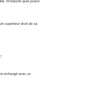
ble. N'importe quel joueur
n supérieur droit de sa
".
être échangé avec un