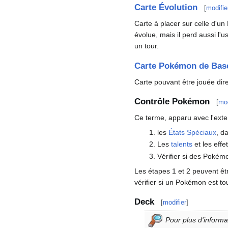
Carte Évolution
[
modifie
Carte à placer sur celle d'u
évolue, mais il perd aussi l
un tour.
Carte Pokémon de Bas
Carte pouvant être jouée di
Contrôle Pokémon
[
mod
Ce terme, apparu avec l'ext
les
États Spéciaux
, d
Les
talents
et les effe
Vérifier si des Pokém
Les étapes 1 et 2 peuvent êt
vérifier si un Pokémon est to
Deck
[
modifier
]
Pour plus d'informa