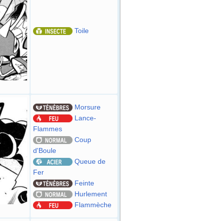
Toile
Morsure
Lance-
Flammes
Coup
d'Boule
Queue de
Fer
Feinte
Hurlement
Flammèche