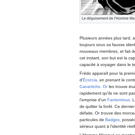
Le déguisement de l'Homme Ma
Plusieurs années plus tard, 
toujours sous sa fausse ident
nouveaux membres, et fait d
cet instant, son but est la c
capacité à voyager dans le 
Frédo apparaît pour la premi
d'
Écorcia
, en prenant le cont
Canarticho
.
Or
les trouve éva
rapidement qu'ils ne sont pas
l'emprise d'un
Fantominus
. 
de quitter la forêt. Ce dernie
défaite, Or trouve des morce
particules de
Badges
, possé
sérieux quant à l'identité r
L'Homme Masqué se montre 