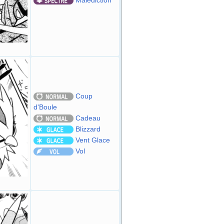
Coup
d'Boule
Cadeau
Blizzard
Vent Glace
Vol