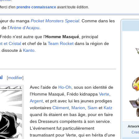
erci d'en
prendre connaissance
avant toute édition.
ajeur du manga
Pocket Monsters Special
. Comme dans les
 de l'
Arène d'Acajou
.
 Frédo n'est autre que l'
Homme Masqué
, principal
t et Cristal
et chef de la
Team Rocket
dans la région de
a dissoute à
Kanto
.
al
[
modifier
]
Avec l'aide de
Ho-Oh
, sous son identité de
l'Homme Masqué, Frédo kidnappa
Verte
,
Argent
, et prit avec lui les jeunes prodiges
volontaires
Clément
,
Marion
,
Siam
et
Katz
quand ils étaient en bas âge, pour en faire
des Dresseurs compétents à son service.
Artwork
L'événement fut particulièrement
Crist
traumatisant pour Verte, qui en hérita d'une