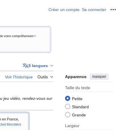
Créer un compte
Se connecter
Outils p
i de votre compréhension !
5 langues
Apparence
masquer
r
Voir l’historique
Outils
Taille du texte
u jeu vidéo, rendez-vous sur
Petite
Standard
Grande
ie en France,
cket Monsters
Largeur