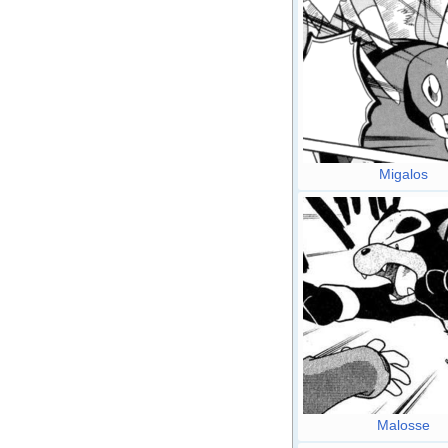
Migalos
Malosse