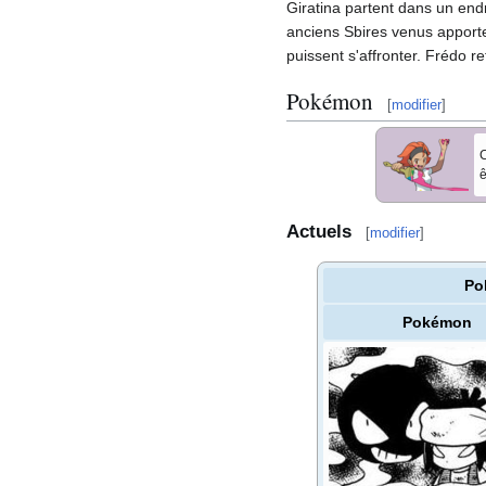
Giratina partent dans un end
anciens Sbires venus apporte
puissent s'affronter. Frédo r
Pokémon
[
modifier
]
C
ê
Actuels
[
modifier
]
Po
Pokémon