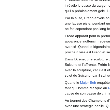
il révèle le passé du garçon 
qu'il a préalablement gelé. L'
Par la suite, Frédo envoie s
une fausse piste, pendant q
ne fait cependant pas long fe
Frédo apparaît pour la premiè
apparence inoffensif, receva
avancé. Quand le légendair
prochain visé est Frédo et 
Dans l'Arène, une sculpture d
Suicune et l'affronte. Frédo l
avec la sculpture, car il est
sujet de Suicune, car il sait
Quand le
Major Bob
enquête p
tant qu'Homme Masqué au
R
cause de son passé de crimi
Au tournoi des Champions d
avec une stratégie habile. Q