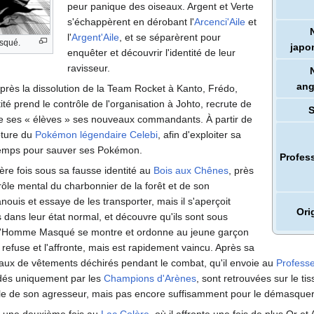
peur panique des oiseaux. Argent et Verte
s'échappèrent en dérobant l'
Arcenci'Aile
et
l'
Argent'Aile
, et se séparèrent pour
squé.
japo
enquêter et découvrir l'identité de leur
ravisseur.
ang
après la dissolution de la Team Rocket à Kanto, Frédo,
ité prend le contrôle de l'organisation à Johto, recrute de
e ses «
élèves
» ses nouveaux commandants. À partir de
apture du
Pokémon légendaire
Celebi
, afin d'exploiter sa
temps pour sauver ses Pokémon.
Profes
ère fois sous sa fausse identité au
Bois aux Chênes
, près
rôle mental du charbonnier de la forêt et de son
nouis et essaye de les transporter, mais il s'aperçoit
Ori
 dans leur état normal, et découvre qu'ils sont sous
L'Homme Masqué se montre et ordonne au jeune garçon
r refuse et l'affronte, mais est rapidement vaincu. Après sa
aux de vêtements déchirés pendant le combat, qu'il envoie au
Profess
dés uniquement par les
Champions d'Arènes
, sont retrouvées sur le tis
éelle de son agresseur, mais pas encore suffisamment pour le démasquer
une deuxième fois au
Lac Colère
, où il affronte une fois de plus Or e