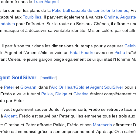
e enfermé dans le
Train Magnet
.
 lui donner les plans de la
Poké Ball capable de contrôler le temps
, Fr
a capturé aux
Tourb'Îles
. Il parvient également à vaincre
Ondine
,
Auguste
endaires
pour l'affronter. Sur la route du Bois aux Chênes, il affronte un
son masque et à découvrir sa véritable identité. Mis en colère par cet a
, il part à son tour dans les dimensions du temps pour y capturer
Celeb
ile Argent et l'Arcenci'Aile, envoie un
Fatal Foudre
avec son
Pichu
fraîc
érant Celebi, le jeune garçon piège également celui qui était l'Homme 
gent SoulSilver
[
modifier
]
de
Peter
et
Giovanni
dans l'
Arc Or HeartGold et Argent SoulSilver
pour a
Frédo a vu le futur si
Palkia
,
Dialga
et
Giratina
étaient complètement cr
ndu par Peter.
 il veut également sauver Johto. À peine sorti, Frédo se retrouve face à
 à
Argent
. Frédo est sauvé par Peter qui les emmène tous les trois au
e Giratina et Peter affronte Palkia, Frédo et son
Marcacrin
affrontent D
Frédo est immunisé grâce à son emprisonnement. Après qu'Or a calmé A