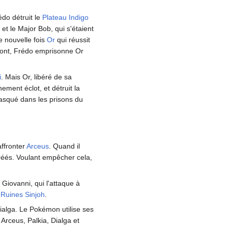
édo détruit le
Plateau Indigo
et le Major Bob, qui s'étaient
e nouvelle fois
Or
qui réussit
ffront, Frédo emprisonne Or
i
. Mais Or, libéré de sa
hement éclot, et détruit la
Masqué dans les prisons du
ffronter
Arceus
. Quand il
éés. Voulant empêcher cela,
 Giovanni, qui l'attaque à
x
Ruines Sinjoh
.
ialga. Le Pokémon utilise ses
rceus, Palkia, Dialga et