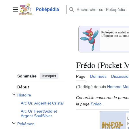
Aller
au
Poképédia
Menu principal
contenu
Poképédia subit a
L'équipe est au cou
Frédo (Pocket M
Sommaire
masquer
Page
Données
Discussio
(Redirigé depuis
Homme Ma
Début
Histoire
Cet article concerne le per
Afficher / masquer la sous-section Histoire
Arc Or, Argent et Cristal
la page
Frédo
.
Arc Or HeartGold et
Argent SoulSilver
E
P
Pokémon
Afficher / masquer la sous-section Pokémon
S