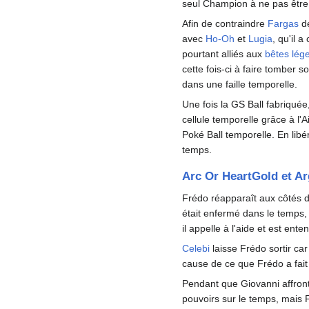
seul Champion à ne pas êtr
Afin de contraindre
Fargas
de
avec
Ho-Oh
et
Lugia
, qu'il 
pourtant alliés aux
bêtes lég
cette fois-ci à faire tomber 
dans une faille temporelle.
Une fois la GS Ball fabriquée
cellule temporelle grâce à l'A
Poké Ball temporelle. En lib
temps.
Arc Or HeartGold et Ar
Frédo réapparaît aux côtés 
était enfermé dans le temps, 
il appelle à l'aide et est ente
Celebi
laisse Frédo sortir car
cause de ce que Frédo a fait
Pendant que Giovanni affront
pouvoirs sur le temps, mais 