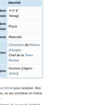
Identité
Nom
ヤナギ
nais
Yanagi
Nom
Pryce
lais
Sexe
Masculin
Champion
de l'
Arène
d'Acajou
sion
Chef de la
Team
Rocket
Inconnu (région
:
gine
Johto
)
eur Orme
pour analyse. Des
su, ce qui constitue un indice
.
t Argent. Au cours du combat,