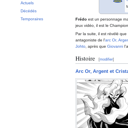
Actuels
M
Décédés
Temporaires
Frédo
est un personnage m
jeux vidéo, il est le Champion
Par la suite, il est révélé que
antagoniste de l'
arc Or, Argen
Johto
, après que
Giovanni
l'
Histoire
[
modifier
]
Arc Or, Argent et Crist