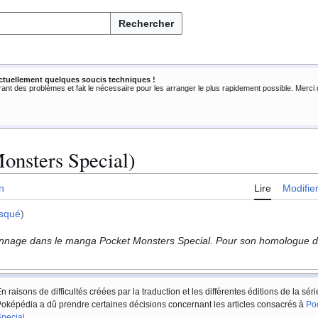
Rechercher
ctuellement quelques soucis techniques !
rant des problèmes et fait le nécessaire pour les arranger le plus rapidement possible. Merc
onsters Special)
n
Lire
Modifie
squé
)
sonnage dans le manga Pocket Monsters Special. Pour son homologue d
n raisons de difficultés créées par la traduction et les différentes éditions de la sér
oképédia a dû prendre certaines décisions concernant les articles consacrés à
Po
pecial
.