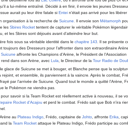
qu'il a lui-même entraîné. Décidé à en finir, il envoie les jeunes Dresse
issue aurait pu leur être fatale si
Entei
n'était pas arrivé pour les libérer
on organisation à la recherche de
Suicune
. Il envoie son
Métamorph
pou
ue les
Sbires Rocket
tentent de capturer le véritable Pokémon légendai
u, et les Sbires sont déjoués avant d'atteindre leur but.
re fois sous sa véritable identité dans le
chapitre 143
. Il se présente 
nt toujours des Dresseurs pour l'affronter dans son extraordinaire Arè
e
Suicune
affronte les Champions d'Arène, le Président de l'Associatio
se rend dans son Arène, avec
Lula
, le Directeur de la
Tour Radio de Doub
e glace de Suicune se met à bouger, et Blanche pense que la sculpture 
a rejoint, et ensemble, ils parviennent à la vaincre. Après le combat, Fré
 effrayé par l'arrivée de Suicune. Quand tout le monde a quitté l'Arène, 
 que le Pokémon ne viendra pas.
our savoir si la Team Rocket est réellement active à nouveau, il se voi
epaire Rocket d'Acajou
et perd le combat. Frédo sait que Bob n'ira rien
nel.
'Arène au
Plateau Indigo
, Frédo, capitaine de
Johto
, affronte
Erika
, cap
uand la
Team Rocket
attaque le Plateau Indigo, Frédo participe au comb