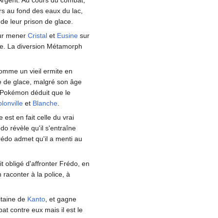
urs au fond des eaux du lac,
 de leur prison de glace.
r mener
Cristal
et
Eusine
sur
re. La diversion Métamorph
comme un vieil ermite en
ne de glace, malgré son âge
n Pokémon déduit que le
lonville
et
Blanche
.
est en fait celle du vrai
do révèle qu'il s'entraîne
Frédo admet qu'il a menti au
t obligé d'affronter Frédo, en
 raconter à la police, à
itaine de
Kanto
, et gagne
at contre eux mais il est le