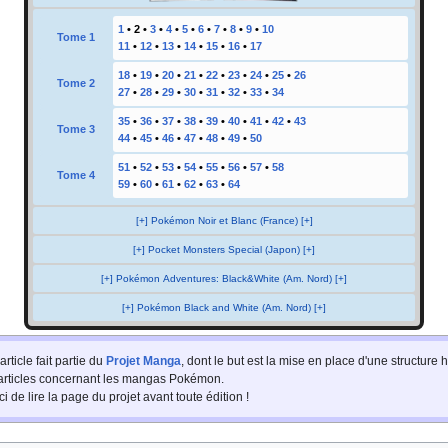
1
•
2
•
3
•
4
•
5
•
6
•
7
•
8
•
9
•
10
Tome 1
11
•
12
•
13
•
14
•
15
•
16
•
17
18
•
19
•
20
•
21
•
22
•
23
•
24
•
25
•
26
Tome 2
27
•
28
•
29
•
30
•
31
•
32
•
33
•
34
35
•
36
•
37
•
38
•
39
•
40
•
41
•
42
•
43
Tome 3
44
•
45
•
46
•
47
•
48
•
49
•
50
51
•
52
•
53
•
54
•
55
•
56
•
57
•
58
Tome 4
59
•
60
•
61
•
62
•
63
•
64
[+] Pokémon Noir et Blanc (France) [+]
[+] Pocket Monsters Special (Japon) [+]
[+] Pokémon Adventures: Black&White (Am. Nord) [+]
[+] Pokémon Black and White (Am. Nord) [+]
article fait partie du
Projet Manga
, dont le but est la mise en place d'une structur
 articles concernant les mangas Pokémon.
i de lire la page du projet avant toute édition
!