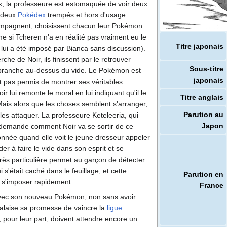
eux, la professeure est estomaquée de voir deux
 deux
Pokédex
trempés et hors d'usage.
compagnent, choisissent chacun leur Pokémon
e si Tcheren n'a en réalité pas vraiment eu le
Titre japonais
 lui a été imposé par Bianca sans discussion).
che de Noir, ils finissent par le retrouver
Sous-titre
 branche au-dessus du vide. Le Pokémon est
japonais
t pas permis de montrer ses véritables
r lui remonte le moral en lui indiquant qu'il le
Titre anglais
Mais alors que les choses semblent s'arranger,
Parution au
les attaquer. La professeure Keteleeria, qui
Japon
e demande comment Noir va se sortir de ce
onnée quand elle voit le jeune dresseur appeler
ider à faire le vide dans son esprit et se
très particulière permet au garçon de détecter
 s'était caché dans le feuillage, et cette
Parution en
e s'imposer rapidement.
France
avec son nouveau Pokémon, non sans avoir
falaise sa promesse de vaincre la
ligue
, pour leur part, doivent attendre encore un