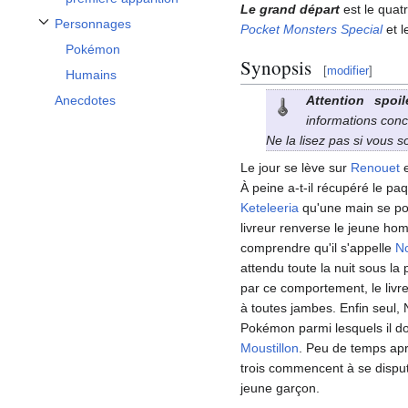
Le grand départ
est le quat
Personnages
Pocket Monsters Special
et l
Afficher / masquer la sous-section Personnages
Pokémon
Synopsis
[
modifier
]
Humains
Anecdotes
Attention spoil
informations conc
Ne la lisez pas si vous 
Le jour se lève sur
Renouet
e
À peine a-t-il récupéré le pa
Keteleeria
qu'une main se pose
livreur renverse le jeune homm
comprendre qu'il s'appelle
No
attendu toute la nuit sous la
par ce comportement, le livre
à toutes jambes. Enfin seul, 
Pokémon parmi lesquels il d
Moustillon
. Peu de temps aprè
trois commencent à se disputer
jeune garçon.