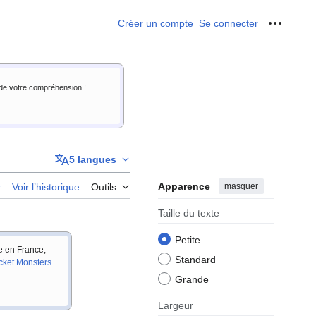
Créer un compte
Se connecter
Outils p
i de votre compréhension !
5 langues
Apparence
masquer
r
Voir l’historique
Outils
Taille du texte
Petite
ie en France,
Standard
cket Monsters
Grande
Largeur