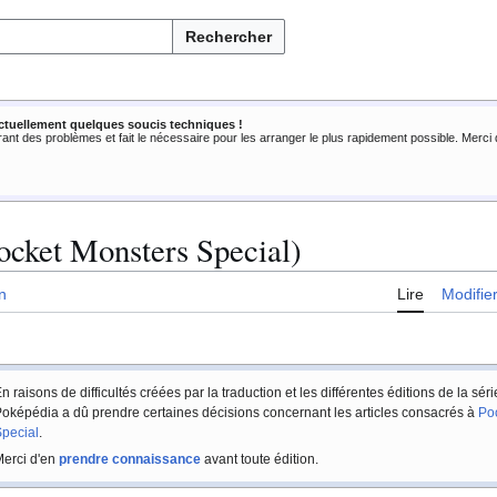
Rechercher
ctuellement quelques soucis techniques !
rant des problèmes et fait le nécessaire pour les arranger le plus rapidement possible. Merc
ocket Monsters Special)
n
Lire
Modifie
n raisons de difficultés créées par la traduction et les différentes éditions de la sér
oképédia a dû prendre certaines décisions concernant les articles consacrés à
Po
pecial
.
erci d'en
prendre connaissance
avant toute édition.