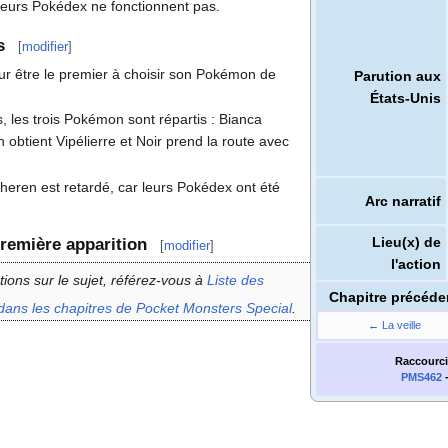
 leurs Pokédex ne fonctionnent pas.
s
[
modifier
]
pour être le premier à choisir son Pokémon de
Parution aux
États-Unis
, les trois Pokémon sont répartis
: Bianca
n obtient Vipélierre et Noir prend la route avec
heren est retardé, car leurs Pokédex ont été
Arc narratif
Lieu(x) de
remière apparition
[
modifier
]
l'action
tions sur le sujet, référez-vous à
Liste des
Chapitre précéde
dans les chapitres de Pocket Monsters Special
.
← La veille
Raccourci
PMS462