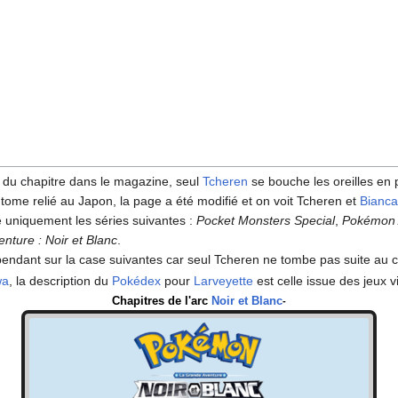
n du chapitre dans le magazine, seul
Tcheren
se bouche les oreilles en p
 tome relié au Japon, la page a été modifié et on voit Tcheren et
Bianc
uniquement les séries suivantes
:
Pocket Monsters Special
,
Pokémon 
enture
: Noir et Blanc
.
endant sur la case suivantes car seul Tcheren ne tombe pas suite au cr
wa
, la description du
Pokédex
pour
Larveyette
est celle issue des jeux 
Chapitres de l'arc
Noir et Blanc
-