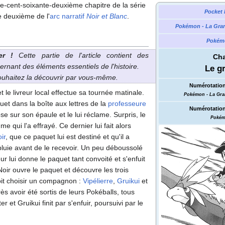
re-cent-soixante-deuxième chapitre de la série
Pocket 
e deuxième de l'
arc narratif
Noir et Blanc
.
Pokémon - La Gra
Pokémo
er
!
Cette partie de l'article contient des
Cha
ernant des éléments essentiels de l'histoire.
Le g
souhaitez la découvrir par vous-même.
Numérotation
t le livreur local effectue sa tournée matinale.
Pokémon - La Gra
quet dans la boîte aux lettres de la
professeure
Numérotation
 sur son épaule et le lui réclame. Surpris, le
Pokém
e qui l'a effrayé. Ce dernier lui fait alors
ir
, que ce paquet lui est destiné et qu'il a
 pluie avant de le recevoir. Un peu déboussolé
ur lui donne le paquet tant convoité et s'enfuit
Noir ouvre le paquet et découvre les trois
oit choisir un compagnon
:
Vipélierre
,
Gruikui
et
s avoir été sortis de leurs Pokéballs, tous
 et Gruikui finit par s'enfuir, poursuivi par le