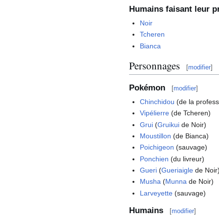
Humains faisant leur p
Noir
Tcheren
Bianca
Personnages
[
modifier
]
Pokémon
[
modifier
]
Chinchidou
(de la profess
Vipélierre
(de Tcheren)
Grui
(
Gruikui
de Noir)
Moustillon
(de Bianca)
Poichigeon
(sauvage)
Ponchien
(du livreur)
Gueri
(
Gueriaigle
de Noir
Musha
(
Munna
de Noir)
Larveyette
(sauvage)
Humains
[
modifier
]