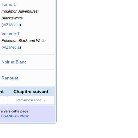
Tome 1
Pokémon Adventures:
Black&White
(
VIZ Media
)
Volume 1
Pokémon Black and White
(
VIZ Media
)
Noir et Blanc
Renouet
nt
Chapitre suivant
Rémininescence →
 s
vers cette page
:
-
LGANB-2
-
PNB2