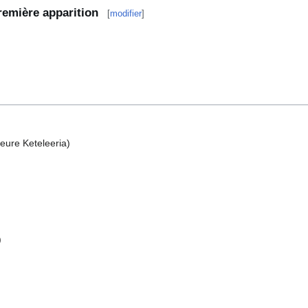
remière apparition
[
modifier
]
eure Keteleeria)
)