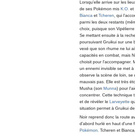
Lorsqu'elle arrive sur les li
de ses Pokémon mis
K.O.
et
Bianca
et
Tcheren
, qui l'ac
parmi les deux restants (mêm
choix, puisque son Vipélierre
Se mettant ensuite à la recher
poursuivant Gruikui sur une
vexé que son rhume ne lui ai
capacités en combat, mais Noi
choisit pour l'accompagner. 
un ennemi invisible se met à 
observe la scène de loin, s
mauvais pas. Elle est très ét
Musha (son
Munna
) pour l'a
concentrer. Cette technique 
et de révéler le
Larveyette
qui
situation permet à Gruikui d
Noir reprend donc la route 
d'abord hurlé en haut d'une 
Pokémon
. Tcheren et Bianca