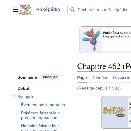
Aller
au
Poképédia
Menu principal
contenu
Poképédia subit a
L'équipe est au cou
Chapitre 462 (P
Sommaire
masquer
Page
Données
Discussio
(Redirigé depuis
PNB2
)
Début
Synopsis
Afficher / masquer la sous-section Synopsis
E
Événements importants
P
Pokémon faisant leur
S
première apparition
M
Humains faisant leur
première apparition