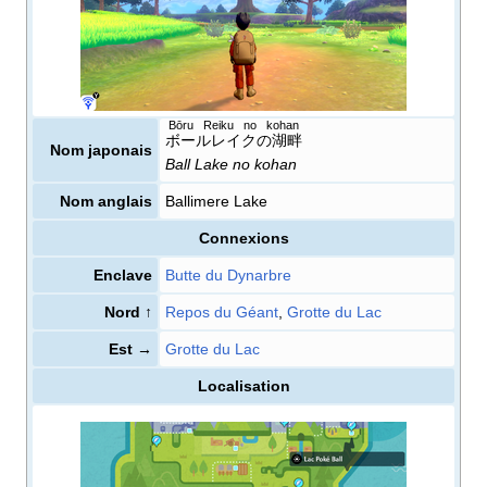
Bōru Reiku no kohan
ボールレイクの湖畔
Nom japonais
Ball Lake no kohan
Nom anglais
Ballimere Lake
Connexions
Enclave
Butte du Dynarbre
Nord ↑
Repos du Géant
,
Grotte du Lac
Est →
Grotte du Lac
Localisation