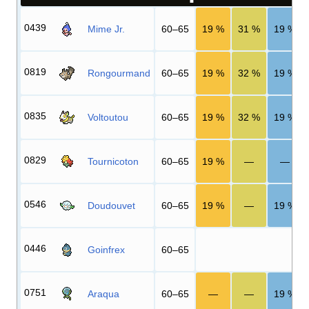
0439
Mime Jr.
60–65
19
%
31
%
19
%
0819
Rongourmand
60–65
19
%
32
%
19
%
0835
Voltoutou
60–65
19
%
32
%
19
%
0829
Tournicoton
60–65
19
%
—
—
0546
Doudouvet
60–65
19
%
—
19
%
0446
Goinfrex
60–65
0751
Araqua
60–65
—
—
19
%