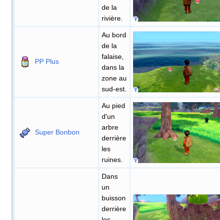
de la
rivière.
Au bord
de la
falaise,
PP Plus
dans la
zone au
sud-est.
Au pied
d'un
arbre
Super Bonbon
derrière
les
ruines.
Dans
un
buisson
derrière
les