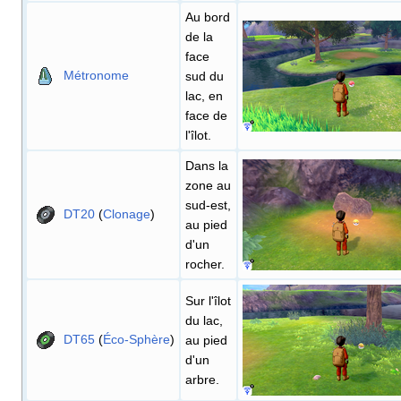
Au bord
de la
face
Métronome
sud du
lac, en
face de
l'îlot.
Dans la
zone au
sud-est,
DT20
(
Clonage
)
au pied
d'un
rocher.
Sur l'îlot
du lac,
DT65
(
Éco-Sphère
)
au pied
d'un
arbre.