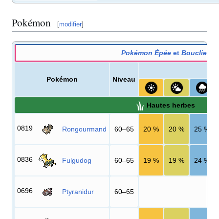
Pokémon
[
modifier
]
Pokémon Épée
et
Bouclier
Pokémon
Niveau
Hautes herbes
0819
Rongourmand
60–65
20
%
20
%
25
%
0836
Fulgudog
60–65
19
%
19
%
24
%
0696
Ptyranidur
60–65