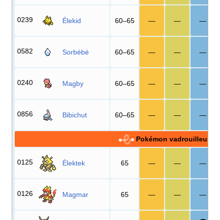
0239
Élekid
60–65
—
—
—
0582
Sorbébé
60–65
—
—
—
0240
Magby
60–65
—
—
—
0856
Bibichut
60–65
—
—
—
Pokémon vadrouilleurs
0125
Élektek
65
—
—
—
0126
Magmar
65
—
—
—