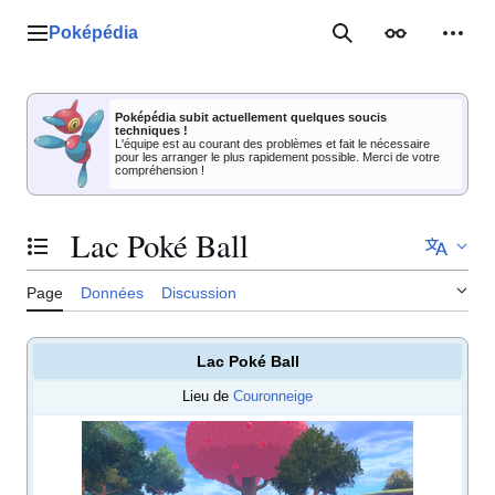
Aller
au
Poképédia
Menu principal
Rechercher
Apparence
Outil
contenu
Poképédia subit actuellement quelques soucis
techniques !
L'équipe est au courant des problèmes et fait le nécessaire
pour les arranger le plus rapidement possible. Merci de votre
compréhension !
Lac Poké Ball
Basculer la table des matières
Page
Données
Discussion
Lac Poké Ball
Lieu de
Couronneige