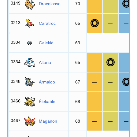
0149
Dracolosse
70
—
—
0213
Caratroc
65
—
—
0304
Galekid
63
0334
Altaria
65
—
—
0348
Armaldo
67
—
—
0466
Élekable
68
—
—
—
0467
Maganon
68
—
—
—