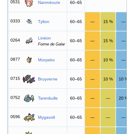
0531
Nanméouïe
60–65
0333
Tylton
60–65
—
15
%
—
Linéon
0264
60–65
—
15
%
—
Forme de Galar
0877
Morpeko
60–65
—
10
%
—
0715
Bruyverne
60–65
—
10
%
10
%
0752
Tarenbulle
60–65
—
—
20
%
0596
Mygavolt
60–65
—
—
—