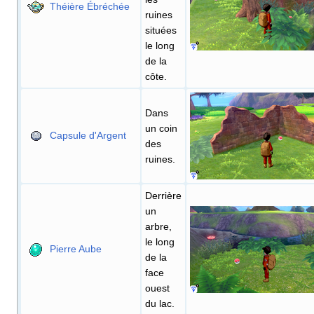
Théière Ébréchée
ruines
situées
le long
de la
côte.
Dans
un coin
Capsule d'Argent
des
ruines.
Derrière
un
arbre,
le long
Pierre Aube
de la
face
ouest
du lac.