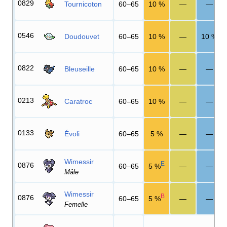
0829
Tournicoton
60–65
10
%
—
—
0546
Doudouvet
60–65
10
%
—
10
%
0822
Bleuseille
60–65
10
%
—
—
0213
Caratroc
60–65
10
%
—
—
0133
Évoli
60–65
5
%
—
—
Wimessir
E
0876
60–65
5
%
—
—
Mâle
Wimessir
B
0876
60–65
5
%
—
—
Femelle