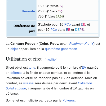
1500
(avant
E
V
)
Revente
2500
(dans
E
V
)
750
(dans
LPZA
)
S'achète pour 16
PCo
avant
E
B
, et
Différence de
pour 10
PCo
dans
E
B
et
DE
PS
.
prix
La
Ceinture Pouvoir
(
Ceint. Pouv.
avant
Pokémon X
et
Y
) est
un
objet
apparu lors de la
quatrième génération
.
Utilisation et effet
[
modifier
]
Si cet objet est
tenu
, il augmente de 8 le nombre d'
EV
gagnés
en
défense
à la fin de chaque combat, et ce, même si le
Pokémon adverse ne rapporte pas d'EV en défense. Mais en
combat, sa
vitesse
sera divisée par deux. Avant
Pokémon
Soleil
et
Lune
, il augmente de 4 le nombre d'EV gagnés en
défense.
Son effet est multiplié par deux par le
Pokérus
.