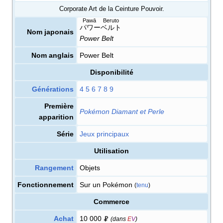
Corporate Art de la Ceinture Pouvoir.
Pawā Beruto
パワーベルト
Nom japonais
Power Belt
Nom anglais
Power Belt
Disponibilité
Générations
4
5
6
7
8
9
Première
Pokémon Diamant et Perle
apparition
Série
Jeux principaux
Utilisation
Rangement
Objets
Fonctionnement
Sur un Pokémon
(
tenu
)
Commerce
Achat
10 000
(dans
E
V
)