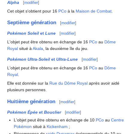
Alpha
[
modifier
]
Cet objet s'obtient pour 16
PCo
à la
Maison de Combat
.
Septième génération
[
modifier
]
Pokémon Soleil
et
Lune
[
modifier
]
L'objet peut être obtenu en échange de 16
PCo
au
Dôme
Royal
situé à
Akala
, la deuxième île du jeu.
Pokémon Ultra-Soleil
et
Ultra-Lune
[
modifier
]
L'objet peut être obtenu en échange de 16
PCo
au
Dôme
Royal
.
Elle est donnée sur la
Rue du Dôme Royal
après avoir aidé
plusieurs personnes.
Huitième génération
[
modifier
]
Pokémon Épée
et
Bouclier
[
modifier
]
L'objet peut être obtenu en échange de 10
PCo
au
Centre
Pokémon
situé à
Kickenham
;
Récompense de
raids Dynamax
événementiels du 10 au