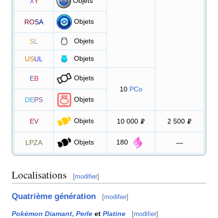
Objets
X
Y
Objets
RO
SA
Objets
S
L
Objets
US
UL
Objets
E
B
10
PCo
Objets
DE
PS
Objets
E
V
10 000
2 500
Objets
180
LPZA
—
Localisations
[
modifier
]
Quatrième génération
[
modifier
]
Pokémon Diamant
,
Perle
et
Platine
[
modifier
]