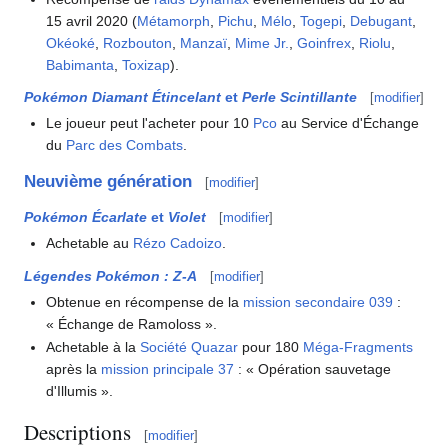
15 avril 2020 (
Métamorph
,
Pichu
,
Mélo
,
Togepi
,
Debugant
,
Okéoké
,
Rozbouton
,
Manzaï
,
Mime Jr.
,
Goinfrex
,
Riolu
,
Babimanta
,
Toxizap
).
Pokémon Diamant Étincelant
et
Perle Scintillante
[
modifier
]
Le joueur peut l'acheter pour 10
Pco
au Service d'Échange
du
Parc des Combats
.
Neuvième génération
[
modifier
]
Pokémon Écarlate
et
Violet
[
modifier
]
Achetable au
Rézo Cadoizo
.
Légendes Pokémon
:
Z-A
[
modifier
]
Obtenue en récompense de la
mission secondaire 039
:
«
Échange de Ramoloss
»
.
Achetable à la
Société Quazar
pour 180
Méga-Fragments
après la
mission principale 37
: «
Opération sauvetage
d'Illumis
»
.
Descriptions
[
modifier
]