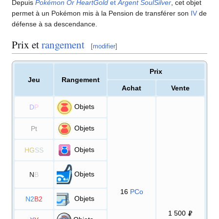
Depuis
Pokémon Or HeartGold
et
Argent SoulSilver
, cet objet
permet à un Pokémon mis à la Pension de transférer son
IV
de
défense à sa descendance.
Prix et
rangement
[
modifier
]
Prix
Jeu
Rangement
Achat
Vente
Objets
D
P
Objets
Pt
Objets
HG
SS
Objets
N
B
16
PCo
Objets
N2
B2
1 500