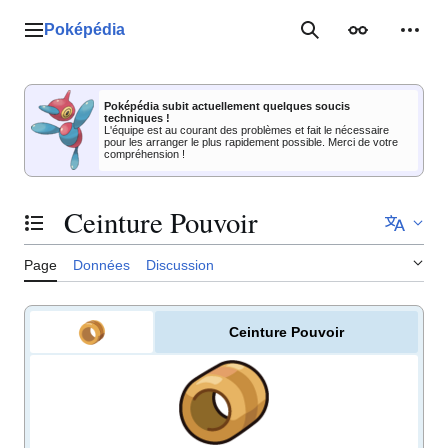
Aller
au
Poképédia
Menu principal
Rechercher
Apparence
Outil
contenu
Poképédia subit actuellement quelques soucis
techniques !
L'équipe est au courant des problèmes et fait le nécessaire
pour les arranger le plus rapidement possible. Merci de votre
compréhension !
Ceinture Pouvoir
Basculer la table des matières
Page
Données
Discussion
Ceinture Pouvoir