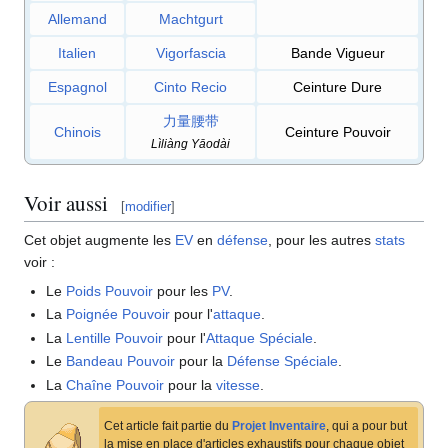
Allemand
Machtgurt
Italien
Vigorfascia
Bande Vigueur
Espagnol
Cinto Recio
Ceinture Dure
力量腰带
Chinois
Ceinture Pouvoir
Lìliàng Yāodài
Voir aussi
[
modifier
]
Cet objet augmente les
EV
en
défense
, pour les autres
stats
voir
:
Le
Poids Pouvoir
pour les
PV
.
La
Poignée Pouvoir
pour l'
attaque
.
La
Lentille Pouvoir
pour l'
Attaque Spéciale
.
Le
Bandeau Pouvoir
pour la
Défense Spéciale
.
La
Chaîne Pouvoir
pour la
vitesse
.
Cet article fait partie du
Projet Inventaire
, qui a pour but
la mise en place d'articles exhaustifs pour chaque objet