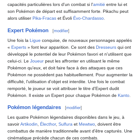
capacités particulières lors d'un combat si l'
amitié
entre lui et
son Pokémon de départ est suffisamment forte. Pikachu peut
alors utiliser
Pika-Fracas
et Évoli
Évo-Chardasso
.
Expert Pokémon
[
modifier
]
Une fois la
Ligue
conquise, de nouveaux personnages appelés
«
Experts
» font leur apparition. Ce sont des
Dresseurs
qui ont
développé le potentiel de leur Pokémon favori et n'utilisent que
celui-ci. Le
Joueur
peut les affronter en utilisant le même
Pokémon qu'eux, et doit faire face à des attaques que ces
Pokémon ne possèdent pas habituellement. Pour augmenter la
difficulté, l'utilisation d'objet est interdite. Une fois le combat
remporté, le joueur se voit attribuer le titre d'Expert dudit
Pokémon. Il existe un Expert pour chaque Pokémon de
Kanto
.
Pokémon légendaires
[
modifier
]
Les quatre Pokémon légendaires disponibles dans le jeu, à
savoir
Artikodin
,
Électhor
,
Sulfura
et
Mewtwo
, doivent être
combattus de manière traditionnelle avant d'être capturés. Une
cinématique précède chacun de ces combats.