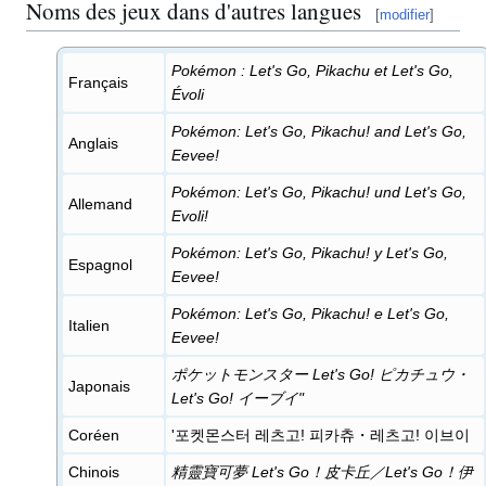
Noms des jeux dans d'autres langues
[
modifier
]
Pokémon
: Let's Go, Pikachu et Let's Go,
Français
Évoli
Pokémon: Let's Go, Pikachu! and Let's Go,
Anglais
Eevee!
Pokémon: Let's Go, Pikachu! und Let's Go,
Allemand
Evoli!
​​​​​​​Pokémon: Let's Go, Pikachu! y Let's Go,
Espagnol
Eevee!
Pokémon: Let's Go, Pikachu! e Let's Go,
Italien
Eevee!
ポケットモンスター Let's Go! ピカチュウ・
Japonais
Let's Go! イーブイ"
Coréen
'포켓몬스터 레츠고! 피카츄・레츠고! 이브이
Chinois
精靈寶可夢 Let's Go！皮卡丘／Let's Go！伊