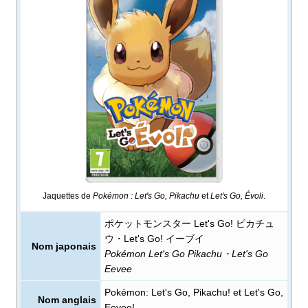
Jaquettes de
Pokémon
: Let's Go, Pikachu
et
Let's Go, Évoli
.
ポケットモンスター Let's Go! ピカチュ
ウ・Let's Go! イーブイ
Nom japonais
Pokémon Let's Go Pikachu・Let's Go
Eevee
Pokémon: Let's Go, Pikachu! et Let's Go,
Nom anglais
Eevee!