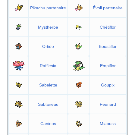
Pikachu partenaire
Évoli partenaire
Mystherbe
Chétiflor
Ortide
Boustiflor
Rafflesia
Empiflor
Sabelette
Goupix
Sablaireau
Feunard
Caninos
Miaouss