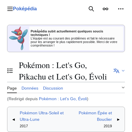
Aller
au
Poképédia
Menu principal
Rechercher
Apparence
Outil
contenu
Poképédia subit actuellement quelques soucis
techniques !
L'équipe est au courant des problèmes et fait le nécessaire
pour les arranger le plus rapidement possible. Merci de votre
compréhension !
Pokémon : Let's Go,
Basculer la table des matières
Pikachu et Let's Go, Évoli
Page
Données
Discussion
(Redirigé depuis
Pokémon : Let's Go, Évoli
)
Pokémon Ultra-Soleil et
Pokémon Épée et
◄
Ultra-Lune
Bouclier
►
2017
2019