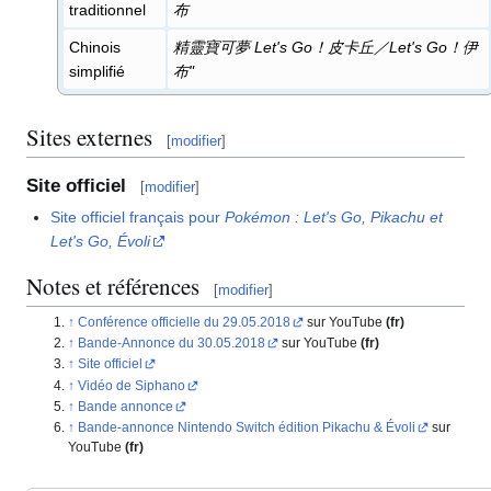
traditionnel
布
Chinois
精靈寶可夢 Let's Go！皮卡丘／Let's Go！伊
simplifié
布"
Sites externes
[
modifier
]
Site officiel
[
modifier
]
Site officiel français pour
Pokémon
: Let's Go, Pikachu et
Let's Go, Évoli
Notes et références
[
modifier
]
Conférence officielle du 29.05.2018
sur YouTube
(fr)
Bande-Annonce du 30.05.2018
sur YouTube
(fr)
Site officiel
Vidéo de Siphano
Bande annonce
Bande-annonce Nintendo Switch édition Pikachu & Évoli
sur
YouTube
(fr)