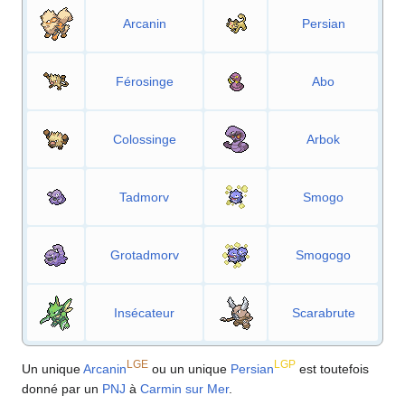
Arcanin
Persian
Férosinge
Abo
Colossinge
Arbok
Tadmorv
Smogo
Grotadmorv
Smogogo
Insécateur
Scarabrute
LGE
LGP
Un unique
Arcanin
ou un unique
Persian
est toutefois
donné par un
PNJ
à
Carmin sur Mer
.