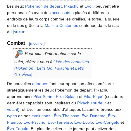
Les deux
Pokémon de départ
,
Pikachu
et
Évoli
, peuvent être
personnalisés avec des
accessoires
placés à différents
endroits de leurs corps comme les oreilles, le torse, la queue
ou le dos grâce à la
Malle à Costumes
contenue dans le sac
du
joueur
.
Combat
[
modifier
]
Pour plus d'informations sur le
sujet, référez-vous à
Liste des capacités
(Pokémon
: Let's Go, Pikachu et Let's
Go, Évoli)
.
De nouvelles
attaques
font leur apparition afin d'améliorer
stratégiquement les deux Pokémon de départ. Pikachu
apprend ainsi
Pika-Sprint
,
Pika-Splash
et
Pika-Piqué
(ces deux
dernières capacités sont inspirées du
Pikachu surfeur
et
volant
), et Évoli un ensemble d'attaques faisant référence aux
types
de ses
évolutions
:
Évo-Thalasso
,
Évo-Dynamo
,
Évo-
Flambo
,
Évo-Psycho
,
Évo-Ténébro
,
Évo-Écolo
,
Évo-Congélo
et
Évo-Fabulo
. En plus de celles-ci, le joueur peut activer des