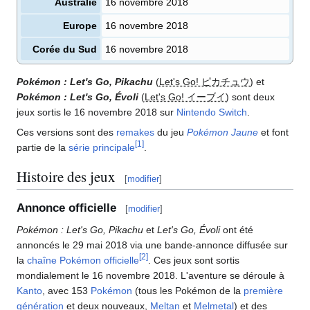
Australie
16 novembre 2018
Europe
16 novembre 2018
Corée du Sud
16 novembre 2018
Pokémon
: Let's Go, Pikachu
(
Let's Go! ピカチュウ
) et
Pokémon
: Let's Go, Évoli
(
Let's Go! イーブイ
) sont deux
jeux sortis le 16 novembre 2018 sur
Nintendo Switch
.
Ces versions sont des
remakes
du jeu
Pokémon Jaune
et font
[
1
]
partie de la
série principale
.
Histoire des jeux
[
modifier
]
Annonce officielle
[
modifier
]
Pokémon
: Let's Go, Pikachu
et
Let's Go, Évoli
ont été
annoncés le 29 mai 2018 via une bande-annonce diffusée sur
[
2
]
la
chaîne Pokémon officielle
. Ces jeux sont sortis
mondialement le 16 novembre 2018. L'aventure se déroule à
Kanto
, avec 153
Pokémon
(tous les Pokémon de la
première
génération
et deux nouveaux,
Meltan
et
Melmetal
) et des