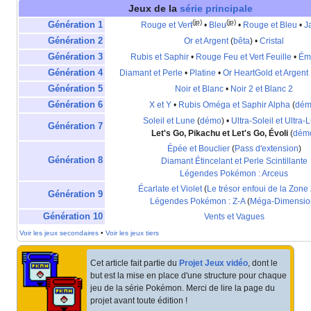
Jeux de la
série principale
(jp)
(jp)
Génération 1
Rouge et Vert
•
Bleu
•
Rouge et Bleu
•
J
Génération 2
Or et Argent
(
bêta
) •
Cristal
Génération 3
Rubis et Saphir
•
Rouge Feu et Vert Feuille
•
Ém
Génération 4
Diamant et Perle
•
Platine
•
Or HeartGold et Argent 
Génération 5
Noir et Blanc
•
Noir 2 et Blanc 2
Génération 6
X et Y
•
Rubis Oméga et Saphir Alpha
(
dém
Soleil et Lune
(
démo
) •
Ultra-Soleil et Ultra-
Génération 7
Let's Go, Pikachu et Let's Go, Évoli
(
dém
Épée et Bouclier
(
Pass d'extension
)
Génération 8
Diamant Étincelant et Perle Scintillante
Légendes Pokémon
: Arceus
Écarlate et Violet
(
Le trésor enfoui de la Zone
Génération 9
Légendes Pokémon
: Z-A
(
Méga-Dimensio
Génération 10
Vents et Vagues
Voir les jeux secondaires
•
Voir les jeux tiers
Cet article fait partie du
Projet Jeux vidéo
, dont le
but est la mise en place d'une structure pour chaque
jeu de la série Pokémon. Merci de lire la page du
projet avant toute édition
!