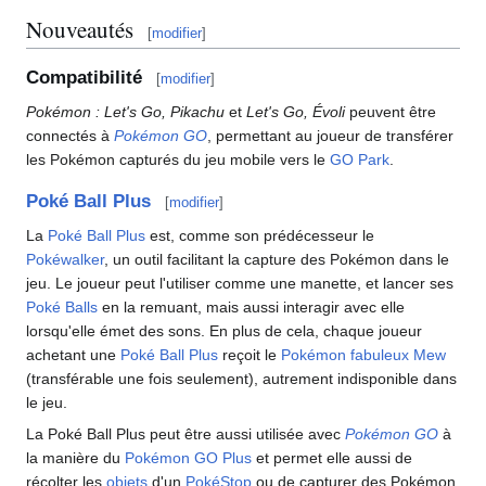
Nouveautés
[
modifier
]
Compatibilité
[
modifier
]
Pokémon
: Let's Go, Pikachu
et
Let's Go, Évoli
peuvent être
connectés à
Pokémon GO
, permettant au joueur de transférer
les Pokémon capturés du jeu mobile vers le
GO Park
.
Poké Ball Plus
[
modifier
]
La
Poké Ball Plus
est, comme son prédécesseur le
Pokéwalker
, un outil facilitant la capture des Pokémon dans le
jeu. Le joueur peut l'utiliser comme une manette, et lancer ses
Poké Balls
en la remuant, mais aussi interagir avec elle
lorsqu'elle émet des sons. En plus de cela, chaque joueur
achetant une
Poké Ball Plus
reçoit le
Pokémon fabuleux
Mew
(transférable une fois seulement), autrement indisponible dans
le jeu.
La Poké Ball Plus peut être aussi utilisée avec
Pokémon GO
à
la manière du
Pokémon GO Plus
et permet elle aussi de
récolter les
objets
d'un
PokéStop
ou de capturer des Pokémon