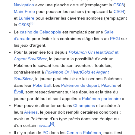
Navigation
avec une planche de surf (remplaçant la
CS03
),
Main-Forte
pour pousser les rochers (remplaçant la
CS04
)
et
Lumière
pour éclairer les cavernes sombres (remplaçant
[
3
]
la
CS05
)
.
Le
casino de Céladopole
est remplacé par une
Salle
d'arcade
pour éviter les contraintes d'âge liées au
PEGI
sur
les jeux d'argent.
Pour la première fois depuis
Pokémon Or HeartGold
et
Argent SoulSilver
, le joueur a la possibilité d'avoir un
Pokémon le suivant lors de son aventure. Toutefois,
contrairement à
Pokémon Or HeartGold
et
Argent
SoulSilver
, le joueur peut choisir de laisser ses Pokémon
dans leur
Poké Ball
. Les
Pokémon de départ
,
Pikachu
et
Évoli
, sont respectivement sur les épaules et la tête du
joueur par défaut et sont appelés «
Pokémon partenaire
».
Pour pouvoir affronter certains
Champions
et accéder à
leurs
Arènes
, le joueur doit remplir certaines conditions
:
avoir un Pokémon d'un type précis dans son équipe ou
[
4
]
d'un certain
niveau
.
Il n'y a plus de
PC
dans les
Centres Pokémon
, mais il est