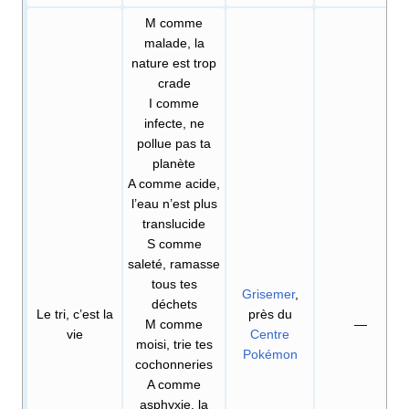
M comme
malade, la
nature est trop
crade
I comme
infecte, ne
pollue pas ta
planète
A comme acide,
l’eau n’est plus
translucide
S comme
saleté, ramasse
tous tes
Grisemer
,
déchets
Le tri, c’est la
près du
M comme
—
vie
Centre
moisi, trie tes
Pokémon
cochonneries
A comme
asphyxie, la