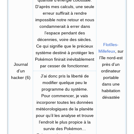
quantité d’énergie colossale.
D’après mes calculs, une seule
erreur suffirait à rendre
impossible notre retour et nous
condamnerait à errer dans
l’espace pendant des
décennies, voire des siècles.
Flotîles-
Ce qui signifie que le précieux
Millefeux
, sur
système destiné à protéger les
l’île nord-est
Pokémon finirait inévitablement
Journal
près d’un
par cesser de fonctionner.
d’un
ordinateur
J’ai donc pris la liberté de
hacker (6)
portable
modifier quelque peu le
dans une
programme du système.
habitation
Pour commencer, je vais
dévastée
incorporer toutes les données
météorologiques de la planète
pour qu’il les analyse et trouve
l’endroit le plus propice à la
survie des Pokémon…