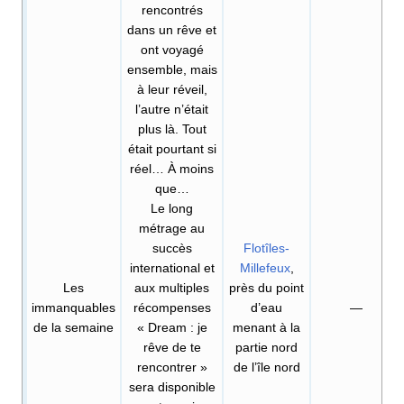
rencontrés
dans un rêve et
ont voyagé
ensemble, mais
à leur réveil,
l’autre n’était
plus là. Tout
était pourtant si
réel… À moins
que…
Le long
métrage au
succès
Flotîles-
international et
Millefeux
,
Les
aux multiples
près du point
immanquables
récompenses
d’eau
—
de la semaine
«
Dream
: je
menant à la
rêve de te
partie nord
rencontrer
»
de l’île nord
sera disponible