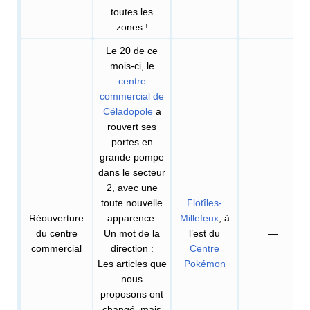
toutes les
zones
!
Le 20 de ce
mois-ci, le
centre
commercial de
Céladopole
a
rouvert ses
portes en
grande pompe
dans le secteur
2, avec une
toute nouvelle
Flotîles-
Réouverture
apparence.
Millefeux
, à
du centre
Un mot de la
l’est du
—
commercial
direction
:
Centre
Les articles que
Pokémon
nous
proposons ont
changé, mais