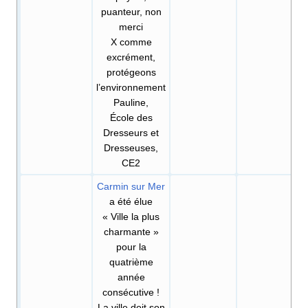
puanteur, non
merci
X comme
excrément,
protégeons
l’environnement
Pauline,
École des
Dresseurs et
Dresseuses,
CE2
Carmin sur Mer
a été élue
«
Ville la plus
charmante
»
pour la
quatrième
année
consécutive
!
La ville doit son