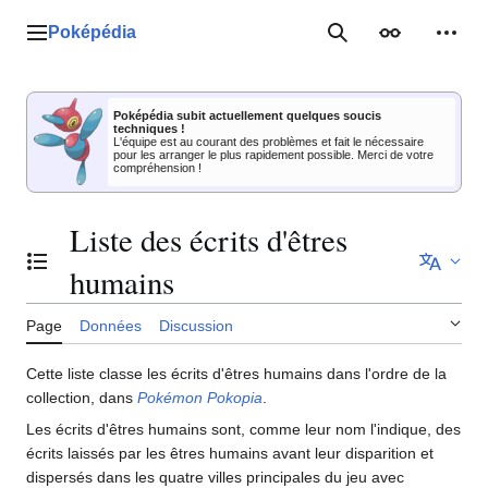
Aller
au
Poképédia
Menu principal
Rechercher
Apparence
Outil
contenu
Poképédia subit actuellement quelques soucis
techniques !
L'équipe est au courant des problèmes et fait le nécessaire
pour les arranger le plus rapidement possible. Merci de votre
compréhension !
Liste des écrits d'êtres
Basculer la table des matières
humains
Page
Données
Discussion
Cette liste classe les écrits d'êtres humains dans l'ordre de la
collection, dans
Pokémon Pokopia
.
Les écrits d'êtres humains sont, comme leur nom l'indique, des
écrits laissés par les êtres humains avant leur disparition et
dispersés dans les quatre villes principales du jeu avec