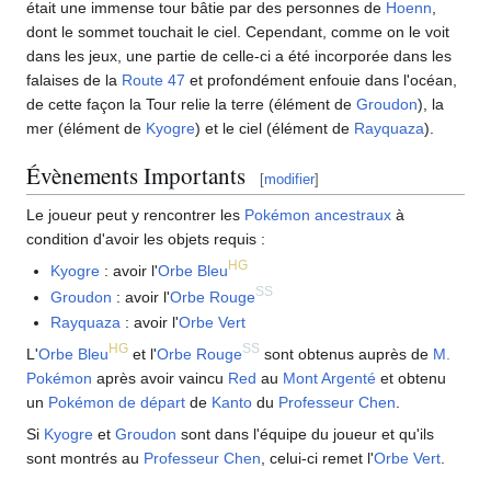
était une immense tour bâtie par des personnes de
Hoenn
,
dont le sommet touchait le ciel. Cependant, comme on le voit
dans les jeux, une partie de celle-ci a été incorporée dans les
falaises de la
Route 47
et profondément enfouie dans l'océan,
de cette façon la Tour relie la terre (élément de
Groudon
), la
mer (élément de
Kyogre
) et le ciel (élément de
Rayquaza
).
Évènements Importants
[
modifier
]
Le joueur peut y rencontrer les
Pokémon ancestraux
à
condition d'avoir les objets requis
:
HG
Kyogre
: avoir l'
Orbe Bleu
SS
Groudon
: avoir l'
Orbe Rouge
Rayquaza
: avoir l'
Orbe Vert
HG
SS
L'
Orbe Bleu
et l'
Orbe Rouge
sont obtenus auprès de
M.
Pokémon
après avoir vaincu
Red
au
Mont Argenté
et obtenu
un
Pokémon de départ
de
Kanto
du
Professeur Chen
.
Si
Kyogre
et
Groudon
sont dans l'équipe du joueur et qu'ils
sont montrés au
Professeur Chen
, celui-ci remet l'
Orbe Vert
.