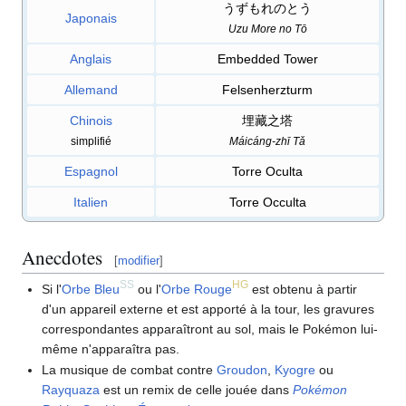
うずもれのとう
Japonais
Uzu More no Tō
Anglais
Embedded Tower
Allemand
Felsenherzturm
Chinois
埋藏之塔
simplifié
Máicáng-zhī Tǎ
Espagnol
Torre Oculta
Italien
Torre Occulta
Anecdotes
[
modifier
]
SS
HG
Si l'
Orbe Bleu
ou l'
Orbe Rouge
est obtenu à partir
d'un appareil externe et est apporté à la tour, les gravures
correspondantes apparaîtront au sol, mais le Pokémon lui-
même n'apparaîtra pas.
La musique de combat contre
Groudon
,
Kyogre
ou
Rayquaza
est un remix de celle jouée dans
Pokémon