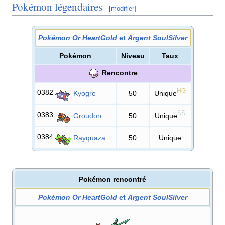
Pokémon légendaires
[
modifier
]
Pokémon Or HeartGold
et
Argent SoulSilver
Pokémon
Niveau
Taux
Rencontre
HG
0382
Kyogre
50
Unique
SS
0383
Groudon
50
Unique
0384
Rayquaza
50
Unique
Pokémon rencontré
Pokémon Or HeartGold
et
Argent SoulSilver