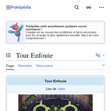
Aller
au
Poképédia
Menu principal
Rechercher
Apparence
Outil
contenu
Poképédia subit actuellement quelques soucis
techniques !
L'équipe est au courant des problèmes et fait le nécessaire
pour les arranger le plus rapidement possible. Merci de votre
compréhension !
Tour Enfouie
Basculer la table des matières
Page
Données
Discussion
Tour Enfouie
Lieu de
Johto