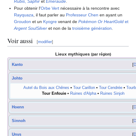
Rubis
,
Saphir
et
Émeraude
.
Pour obtenir l'
Orbe Vert
nécessaire à la rencontre avec
Rayquaza
, il faut parler au
Professeur Chen
en ayant un
Groudon
et un
Kyogre
venant de
Pokémon Or HeartGold
et
Argent SoulSilver
et non de la
troisième génération
.
Voir aussi
[
modifier
]
Lieux mythiques
(par région)
Kanto
D
Johto
Autel du Bois aux Chênes
•
Tour Carillon
•
Tour Cendrée
•
Tourb
Tour Enfouie
•
Ruines d'Alpha
•
Ruines Sinjoh
Hoenn
D
Sinnoh
D
Unys
D