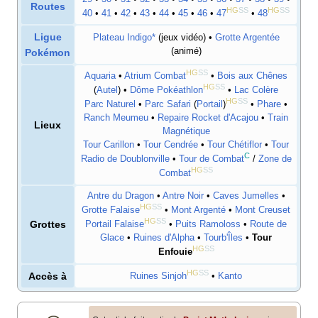
Routes
HG
SS
HG
SS
40
•
41
•
42
•
43
•
44
•
45
•
46
•
47
•
48
Ligue
Plateau Indigo
*
(jeux vidéo) •
Grotte Argentée
(animé)
Pokémon
HG
SS
Aquaria
•
Atrium Combat
•
Bois aux Chênes
HG
SS
(
Autel
) •
Dôme Pokéathlon
•
Lac Colère
HG
SS
Parc Naturel
•
Parc Safari
(
Portail
)
•
Phare
•
Ranch Meumeu
•
Repaire Rocket d'Acajou
•
Train
Lieux
Magnétique
Tour Carillon
•
Tour Cendrée
•
Tour Chétiflor
•
Tour
C
Radio de Doublonville
•
Tour de Combat
/
Zone de
HG
SS
Combat
Antre du Dragon
•
Antre Noir
•
Caves Jumelles
•
HG
SS
Grotte Falaise
•
Mont Argenté
•
Mont Creuset
HG
SS
Grottes
Portail Falaise
•
Puits Ramoloss
•
Route de
Glace
•
Ruines d'Alpha
•
Tourb'Îles
•
Tour
HG
SS
Enfouie
HG
SS
Accès à
Ruines Sinjoh
•
Kanto