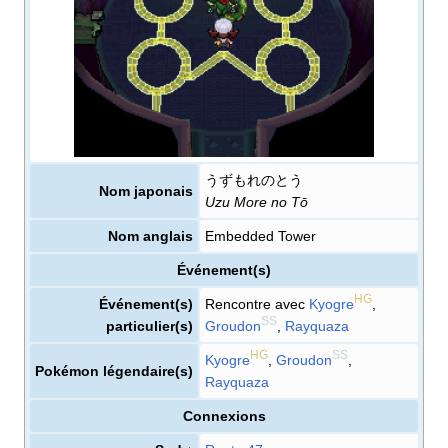
うずもれのとう
Nom japonais
Uzu More no Tō
Nom anglais
Embedded Tower
Événement(s)
HG
Événement(s)
Rencontre avec
Kyogre
,
SS
particulier(s)
Groudon
,
Rayquaza
HG
SS
Kyogre
,
Groudon
,
Pokémon légendaire(s)
Rayquaza
Connexions