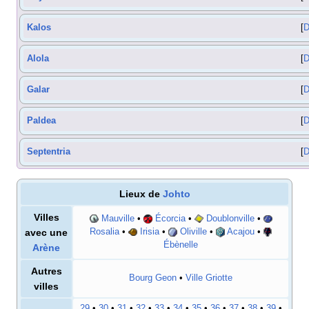
Kalos
D
Alola
D
Galar
D
Paldea
D
Septentria
D
Lieux de
Johto
Villes
Mauville
•
Écorcia
•
Doublonville
•
avec une
Rosalia
•
Irisia
•
Oliville
•
Acajou
•
Ébènelle
Arène
Autres
Bourg Geon
•
Ville Griotte
villes
29
•
30
•
31
•
32
•
33
•
34
•
35
•
36
•
37
•
38
•
39
•