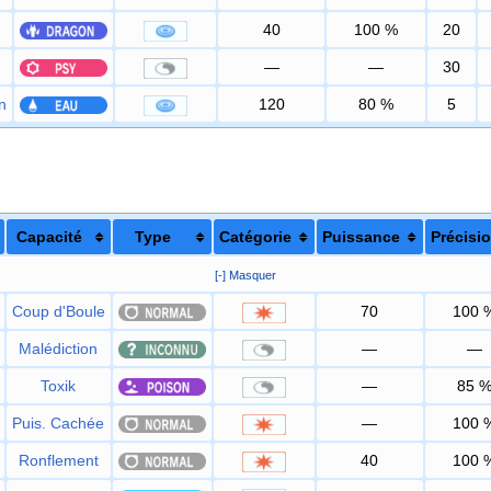
40
100
%
20
—
—
30
n
120
80
%
5
Capacité
Type
Catégorie
Puissance
Précisi
[-] Masquer
Coup d'Boule
70
100
Malédiction
—
—
Toxik
—
85
Puis. Cachée
—
100
Ronflement
40
100