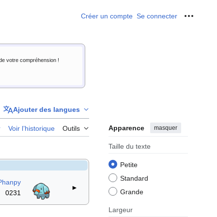
Créer un compte
Se connecter
Outils p
i de votre compréhension !
Ajouter des langues
Apparence
masquer
r
Voir l’historique
Outils
Taille du texte
Petite
Standard
Phanpy
►
Grande
0231
Largeur