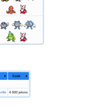
Coût
ille
4 000 jetons