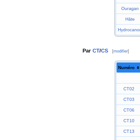
Ouragan
Hâte
Hydrocano
Par
CT
/
CS
[
modifier
]
Numéro
CT02
CT03
CT06
CT10
CT13