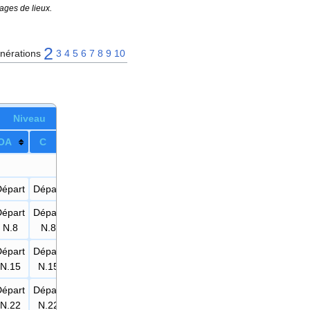
ages de lieux.
2
nérations
3
4
5
6
7
8
9
10
Niveau
O
A
C
Départ
Départ
Départ
Départ
N.8
N.8
Départ
Départ
N.15
N.15
Départ
Départ
N.22
N.22