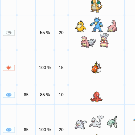
—
55
%
20
—
100
%
15
65
85
%
10
65
100
%
20