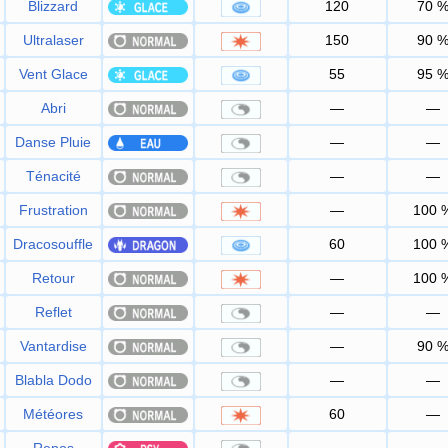
Blizzard
120
70
Ultralaser
150
90
Vent Glace
55
95
Abri
—
—
Danse Pluie
—
—
Ténacité
—
—
Frustration
—
100
Dracosouffle
60
100
Retour
—
100
Reflet
—
—
Vantardise
—
90
Blabla Dodo
—
—
Météores
60
—
Repos
—
—