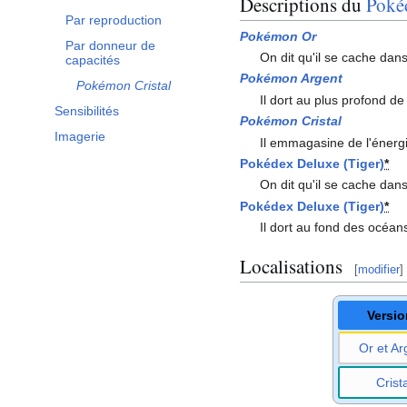
Descriptions du
Poké
Par reproduction
Pokémon Or
Par donneur de
On dit qu'il se cache dans
capacités
Pokémon Argent
Pokémon Cristal
Il dort au plus profond d
Sensibilités
Pokémon Cristal
Imagerie
Il emmagasine de l'énergi
Pokédex Deluxe (Tiger)
*
On dit qu'il se cache dans
Pokédex Deluxe (Tiger)
*
Il dort au fond des océan
Localisations
[
modifier
]
Versi
Or et Ar
Crista