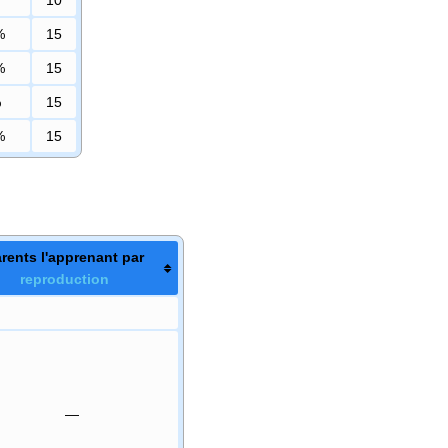
%
15
%
15
%
15
%
15
rents l'apprenant par
reproduction
—