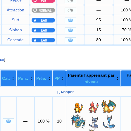
Attraction
—
100
Surf
95
100
Siphon
15
70
Cascade
80
100
ier
]
Parents l'apprenant par
Pa
Cat.
Puis.
Préc.
PP
niveau
[-] Masquer
—
100
%
10