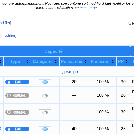
t généré automatiquement. Pour que son contenu soit modifié, il faut modifier les p
Informations détaillées sur
cette page
.
Gé
difier
]
[
modifier
]
Capacité
Type
Catégorie
Puissance
Précision
PP
[-] Masquer
20
100
%
30
—
100
%
20
—
100
%
30
O
40
100
%
25