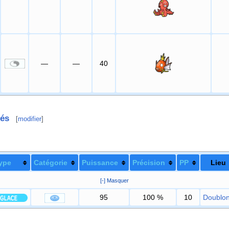
—
—
40
tés
[
modifier
]
ype
Catégorie
Puissance
Précision
PP
Lieu
[-] Masquer
95
100
%
10
Doublonv