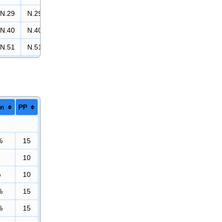
N.29
N.29
N.40
N.40
N.51
N.51
on
PP
%
15
10
%
10
%
15
%
15