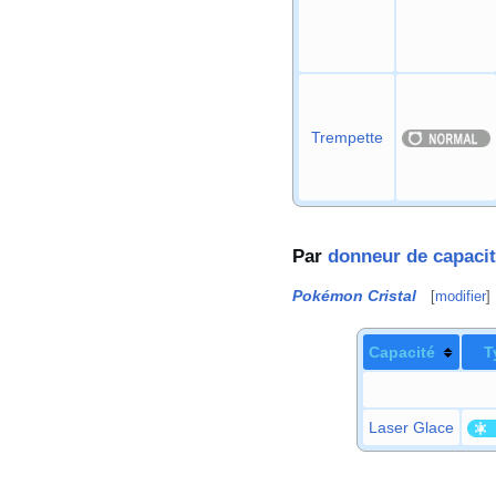
Trempette
Par
donneur de capaci
Pokémon Cristal
[
modifier
]
Capacité
T
Laser Glace