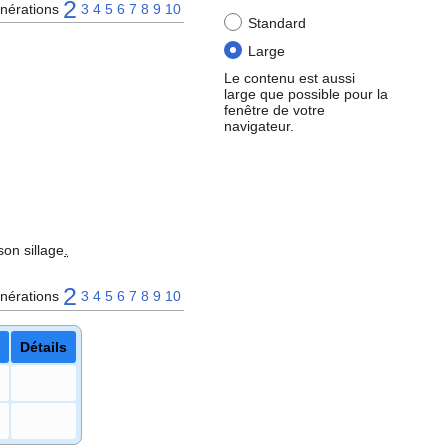
2
nérations
3
4
5
6
7
8
9
10
Standard
Large
Le contenu est aussi
large que possible pour la
fenêtre de votre
navigateur.
son sillage
.
2
nérations
3
4
5
6
7
8
9
10
Détails