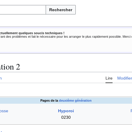
Rechercher
ctuellement quelques soucis techniques !
rant des problèmes et fait le nécessaire pour les arranger le plus rapidement possible. Merc
tion 2
n
Lire
Modifie
Pages de la
deuxième génération
osse
Hyporoi
0230