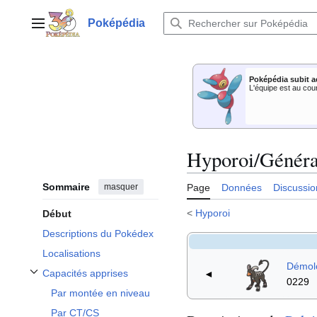
Aller
au
Poképédia
Menu principal
contenu
Poképédia subit a
L'équipe est au cou
Hyporoi/Généra
Sommaire
masquer
Page
Données
Discussio
<
Hyporoi
Début
Descriptions du Pokédex
Localisations
Démol
Capacités apprises
◄
Afficher / masquer la sous-section Capacités apprises
0229
Par montée en niveau
Par CT/CS