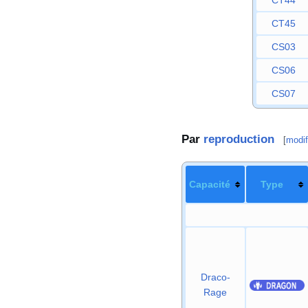
CT45
CS03
CS06
CS07
Par
reproduction
[
modif
Capacité
Type
Draco-
Rage