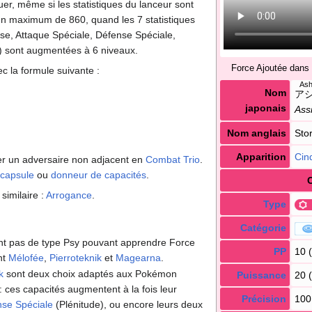
er, même si les statistiques du lanceur sont
 un maximum de 860, quand les 7 statistiques
e, Attaque Spéciale, Défense Spéciale,
n) sont augmentées à 6 niveaux.
Force Ajoutée dans
vec la formule suivante
:
As
Nom
ア
japonais
Ass
Nom anglais
Sto
Apparition
Cin
er un adversaire non adjacent en
Combat Trio
.
capsule
ou
donneur de capacités
.
 similaire
:
Arrogance
.
Type
Catégorie
nt pas de type Psy pouvant apprendre Force
PP
10 (
nt
Mélofée
,
Pierroteknik
et
Magearna
.
k
sont deux choix adaptés aux Pokémon
Puissance
20 (
: ces capacités augmentent à la fois leur
Précision
100
nse Spéciale
(Plénitude), ou encore leurs deux