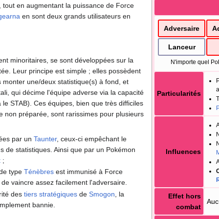
 tout en augmentant la puissance de Force
gearna
en sont deux grands utilisateurs en
Adversaire
A
Lanceur
ent minoritaires, se sont développées sur la
N'importe quel Po
ée. Leur principe est simple
; elles possèdent
 monter une/deux statistique(s) à fond, et
a
ali, qui décime l'équipe adverse via la capacité
Particularités
le STAB). Ces équipes, bien que très difficiles
P
e non préparée, sont rarissimes pour plusieurs
A
N
rées par un
Taunter
, ceux-ci empêchant le
N
ns de statistiques. Ainsi que par un Pokémon
Influences
M
t
;
A
C
 de type
Ténèbres
est immunisé à Force
 de vaincre assez facilement l'adversaire.
rité des
tiers stratégiques
de
Smogon
, la
Effet hors
Auc
simplement bannie.
combat