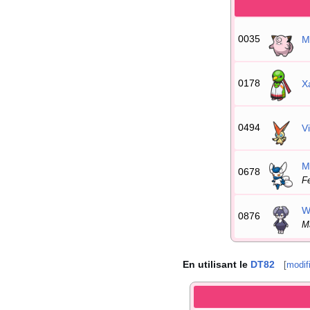
0035
M
0178
X
0494
Vi
Mi
0678
F
W
0876
M
En utilisant le
DT82
[
modif