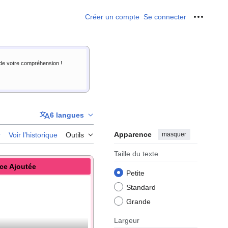
Créer un compte
Se connecter
Outils p
i de votre compréhension !
6 langues
Apparence
masquer
r
Voir l’historique
Outils
Taille du texte
ce Ajoutée
Petite
Standard
Grande
Largeur