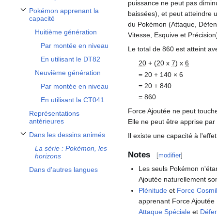
puissance ne peut pas diminu
Pokémon apprenant la
baissées), et peut atteindre
Afficher / masquer la sous-section Pokémon apprenant la capacité
capacité
du Pokémon (Attaque, Défens
Huitième génération
Vitesse, Esquive et Précisio
Par montée en niveau
Le total de 860 est atteint a
En utilisant le DT82
20
+ (
20
x
7
) x
6
Neuvième génération
= 20 + 140 × 6
= 20 + 840
Par montée en niveau
= 860
En utilisant la CT041
Force Ajoutée ne peut touch
Représentations
antérieures
Elle ne peut être apprise par
Dans les dessins animés
Il existe une capacité à l'effet
Afficher / masquer la sous-section Dans les dessins animés
La série
: Pokémon, les
Notes
[
modifier
]
horizons
Les seuls Pokémon n'éta
Dans d'autres langues
Ajoutée naturellement so
Plénitude
et
Force Cosmi
apprenant Force Ajoutée
Attaque Spéciale
et
Défe