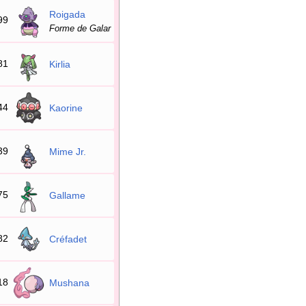
Roigada
99
Forme de Galar
81
Kirlia
44
Kaorine
39
Mime Jr.
75
Gallame
82
Créfadet
18
Mushana