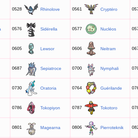
0528
0561
05
Rhinolove
Cryptéro
0576
0577
05
a
Sidérella
Nucléos
0605
0606
06
Lewsor
Neitram
0687
0700
07
Sepiatroce
Nymphali
0730
0764
07
Oratoria
Guérilande
0786
0787
07
Tokopiyon
Tokotoro
0801
0806
08
Magearna
Pierroteknik