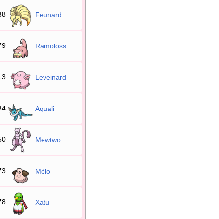
38
Feunard
79
Ramoloss
13
Leveinard
34
Aquali
50
Mewtwo
73
Mélo
78
Xatu