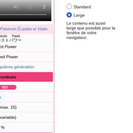
Standard
Large
Le contenu est aussi
large que possible pour la
Pokémon Écarlate
et
Violet
.
fenêtre de votre
hisuto Pawā
navigateur.
シストパワー
ist Power
red Power
quième génération
Combats
max. 16
)
variable)
%