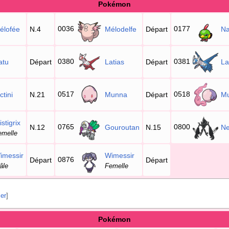
Pokémon
0036
0177
élofée
N.4
Mélodelfe
Départ
Na
0380
0381
atu
Départ
Latias
Départ
La
0517
0518
ctini
N.21
Munna
Départ
M
stigrix
0765
0800
N.12
Gouroutan
N.15
N
emelle
imessir
Wimessir
0876
Départ
Départ
âle
Femelle
ier
]
Pokémon