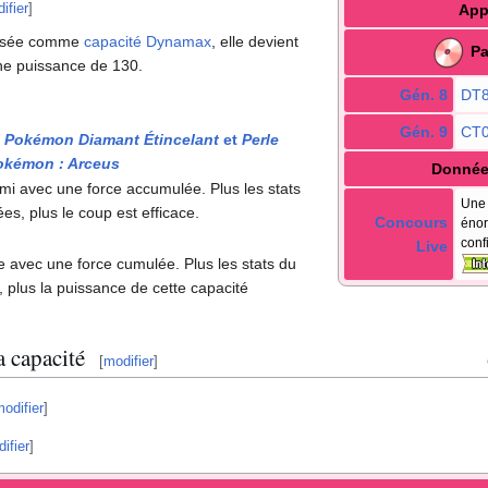
ifier
]
App
ilisée comme
capacité Dynamax
, elle devient
Pa
une puissance de 130.
Gén. 8
DT
Gén. 9
CT
,
Pokémon Diamant Étincelant
et
Perle
okémon
: Arceus
Donnée
mi avec une force accumulée. Plus les stats
Une 
s, plus le coup est efficace.
Concours
énor
conf
Live
le avec une force cumulée. Plus les stats du
 plus la puissance de cette capacité
 capacité
[
modifier
]
odifier
]
ifier
]