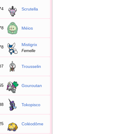
74
Scrutella
78
Méios
Mistigrix
78
Femelle
07
Trousselin
65
Gouroutan
88
Tokopisco
25
Coléodôme