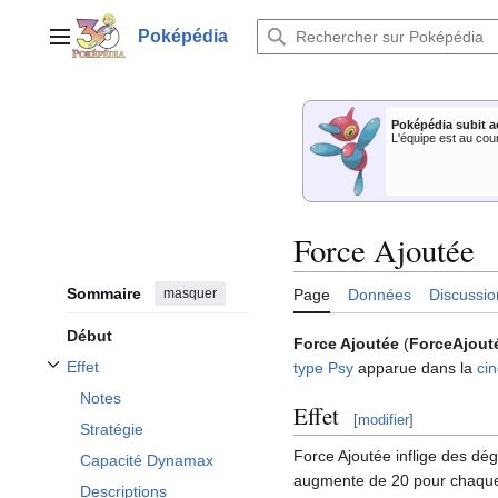
Aller
au
Poképédia
Menu principal
contenu
Poképédia subit a
L'équipe est au cou
Force Ajoutée
Sommaire
masquer
Page
Données
Discussio
Début
Force Ajoutée
(
ForceAjout
Effet
type
Psy
apparue dans la
ci
Afficher / masquer la sous-section Effet
Notes
Effet
[
modifier
]
Stratégie
Force Ajoutée inflige des dég
Capacité Dynamax
augmente de 20 pour chaq
Descriptions