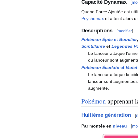
Capacité Dynamax
[
mod
Quand Force Ajoutée est ut
Psychomax
et atteint alors 
Descriptions
[
modifier
]
Pokémon Épée
et
Bouclier
Scintillante
et
Légendes P
Le lanceur attaque l'enne
du lanceur sont augmentée
Pokémon Écarlate
et
Violet
Le lanceur attaque la cib
lanceur sont augmentées,
augmente.
Pokémon
apprenant la
Huitième génération
[
m
Par montée en
niveau
[
mod