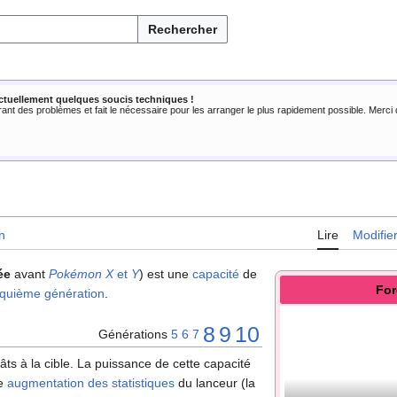
Rechercher
ctuellement quelques soucis techniques !
rant des problèmes et fait le nécessaire pour les arranger le plus rapidement possible. Merc
n
Lire
Modifie
ée
avant
Pokémon X
et
Y
) est une
capacité
de
For
nquième génération
.
8
9
10
Générations
5
6
7
âts à la cible. La puissance de cette capacité
ue
augmentation des statistiques
du lanceur (la