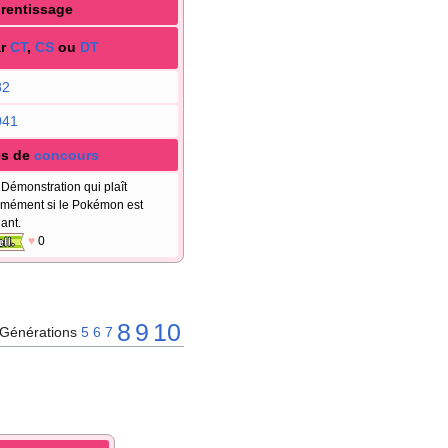
rentissage
r
CT
,
CS
ou
DT
82
041
s de
concours
Démonstration qui plaît
mément si le Pokémon est
iant.
♥
0
8
9
10
Générations
5
6
7