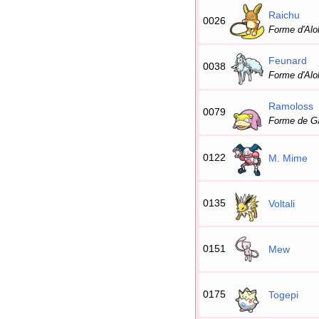
Raichu
0026
Forme d'Alo
Feunard
0038
Forme d'Alo
Ramoloss
0079
Forme de Ga
0122
M. Mime
0135
Voltali
0151
Mew
0175
Togepi