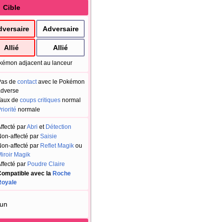
Cible
dversaire
Adversaire
Allié
Allié
kémon adjacent au lanceur
Pas de
contact
avec le Pokémon
dverse
Taux de
coups critiques
normal
riorité
normale
ffecté par
Abri
et
Détection
on-affecté par
Saisie
on-affecté par
Reflet Magik
ou
iroir Magik
ffecté par
Poudre Claire
ompatible avec la
Roche
Royale
un