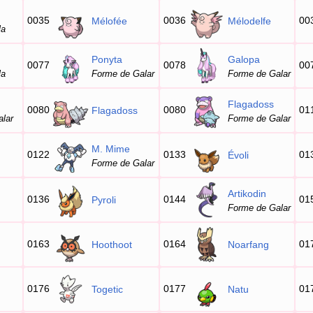
0035
0036
00
Mélofée
Mélodelfe
la
Ponyta
Galopa
0077
0078
00
la
Forme de Galar
Forme de Galar
Flagadoss
0080
0080
01
Flagadoss
lar
Forme de Galar
M. Mime
0122
0133
01
Évoli
Forme de Galar
Artikodin
0136
0144
01
Pyroli
Forme de Galar
0163
0164
01
Hoothoot
Noarfang
0176
0177
01
Togetic
Natu