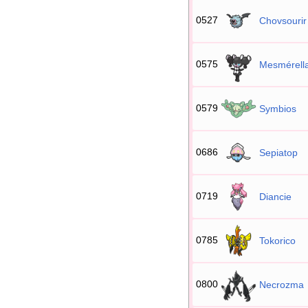
0527
Chovsourir
0575
Mesmérell
0579
Symbios
0686
Sepiatop
0719
Diancie
0785
Tokorico
0800
Necrozma