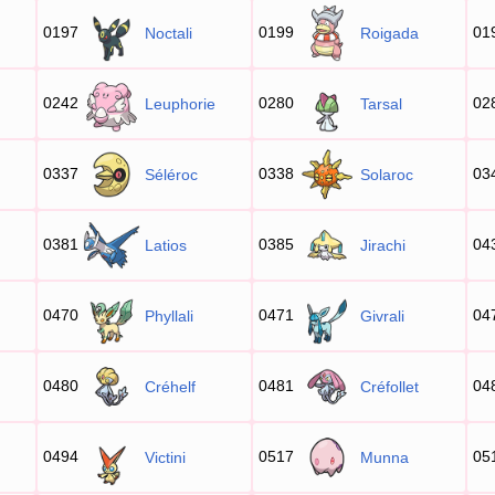
0197
0199
01
Noctali
Roigada
0242
0280
02
Leuphorie
Tarsal
0337
0338
03
Séléroc
Solaroc
0381
0385
04
Latios
Jirachi
0470
0471
04
Phyllali
Givrali
0480
0481
04
Créhelf
Créfollet
0494
0517
05
Victini
Munna