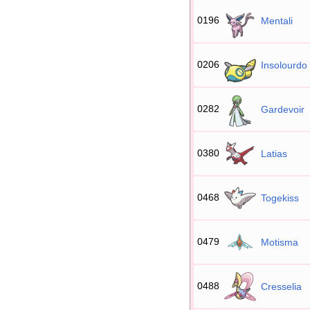
0196
Mentali
0206
Insolourdo
0282
Gardevoir
0380
Latias
0468
Togekiss
0479
Motisma
0488
Cresselia