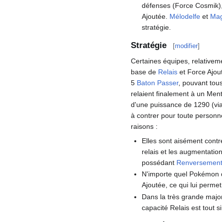
défenses (Force Cosmik),
Ajoutée.
Mélodelfe
et
Ma
stratégie.
Stratégie
[
modifier
]
Certaines équipes, relativem
base de
Relais
et Force Ajout
5
Baton Passer
, pouvant tous
relaient finalement à un Ment
d'une puissance de 1290 (via 
à contrer pour toute personn
raisons
:
Elles sont aisément cont
relais et les augmentatio
possédant
Renversemen
N'importe quel Pokémon
Ajoutée, ce qui lui permet
Dans la très grande majo
capacité Relais est tout 