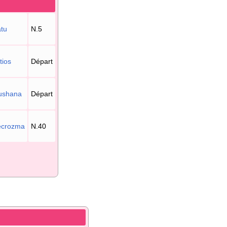
tu
N.5
tios
Départ
ushana
Départ
ecrozma
N.40