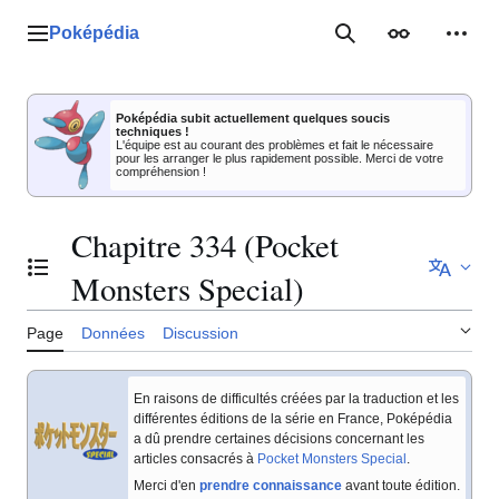
Aller
au
Poképédia
Menu principal
Rechercher
Apparence
Outil
contenu
Poképédia subit actuellement quelques soucis
techniques !
L'équipe est au courant des problèmes et fait le nécessaire
pour les arranger le plus rapidement possible. Merci de votre
compréhension !
Chapitre 334 (Pocket
Basculer la table des matières
Monsters Special)
Page
Données
Discussion
En raisons de difficultés créées par la traduction et les
différentes éditions de la série en France, Poképédia
a dû prendre certaines décisions concernant les
articles consacrés à
Pocket Monsters Special
.
Merci d'en
prendre connaissance
avant toute édition.