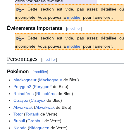
découvrir par vous-même.
Cette section est vide, pas assez détaillée ou
incomplète. Vous pouvez la
modifier
pour l’améliorer.
Événements importants
[
modifier
]
Cette section est vide, pas assez détaillée ou
incomplète. Vous pouvez la
modifier
pour l’améliorer.
Personnages
[
modifier
]
Pokémon
[
modifier
]
Mackogneur
(
Mackogneur
de Bleu)
Porygon2
(
Porygon2
de Bleu)
Rhinoféros
(
Rhinoféros
de Bleu)
Cizayox
(
Cizayox
de Bleu)
Akwakwak
(
Akwakwak
de Bleu)
Totor
(
Tortank
de Verte)
Bubull
(
Granbull
de Verte)
Nidodo
(
Nidoqueen
de Verte)