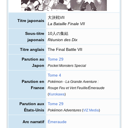
大決戦VII
Titre japonais
La Bataille Finale VII
Sous-titre
10人の集結
japonais
Réunion des Dix
Titre anglais
The Final Battle VII
Parution au
Tome 29
Japon
Pocket Monsters Special
Tome 4
Parution en
Pokémon - La Grande Aventure
:
France
Rouge Feu et Vert Feuille/Émeraude
(
Kurokawa
)
Parution aux
Tome 29
États-Unis
Pokémon Adventures
(
VIZ Media
)
Arc narratif
Émeraude