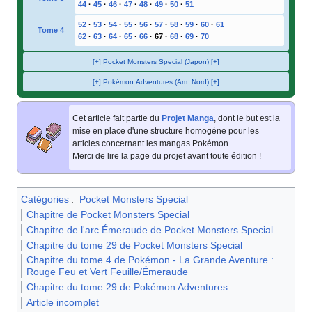
44
·
45
·
46
·
47
·
48
·
49
·
50
·
51
52
·
53
·
54
·
55
·
56
·
57
·
58
·
59
·
60
·
61
Tome 4
62
·
63
·
64
·
65
·
66
·
67
·
68
·
69
·
70
[+] Pocket Monsters Special (Japon) [+]
[+] Pokémon Adventures (Am. Nord) [+]
Cet article fait partie du
Projet Manga
, dont le but est la
mise en place d'une structure homogène pour les
articles concernant les mangas Pokémon.
Merci de lire la page du projet avant toute édition
!
Catégories
:
Pocket Monsters Special
Chapitre de Pocket Monsters Special
Chapitre de l'arc Émeraude de Pocket Monsters Special
Chapitre du tome 29 de Pocket Monsters Special
Chapitre du tome 4 de Pokémon - La Grande Aventure :
Rouge Feu et Vert Feuille/Émeraude
Chapitre du tome 29 de Pokémon Adventures
Article incomplet