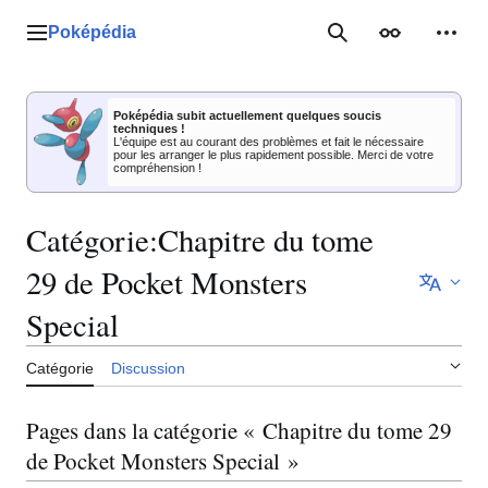
Aller
au
Poképédia
Menu principal
Rechercher
Apparence
Outil
contenu
Poképédia subit actuellement quelques soucis
techniques !
L'équipe est au courant des problèmes et fait le nécessaire
pour les arranger le plus rapidement possible. Merci de votre
compréhension !
Catégorie
:
Chapitre du tome
29 de Pocket Monsters
Special
Catégorie
Discussion
Pages dans la catégorie « Chapitre du tome 29
de Pocket Monsters Special »