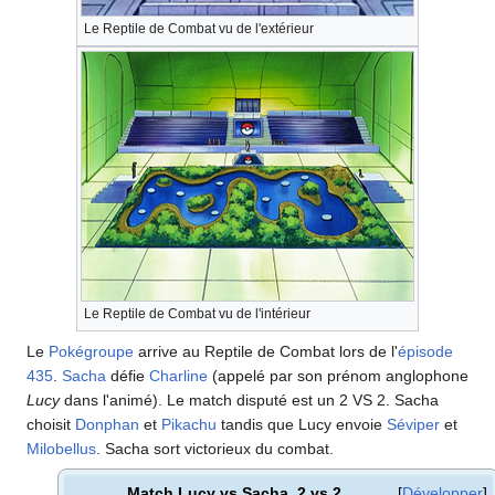
Le Reptile de Combat vu de l'extérieur
Le Reptile de Combat vu de l'intérieur
Le
Pokégroupe
arrive au Reptile de Combat lors de l'
épisode
435
.
Sacha
défie
Charline
(appelé par son prénom anglophone
Lucy
dans l'animé). Le match disputé est un 2 VS 2. Sacha
choisit
Donphan
et
Pikachu
tandis que Lucy envoie
Séviper
et
Milobellus
. Sacha sort victorieux du combat.
Match Lucy vs Sacha, 2 vs 2
Développer