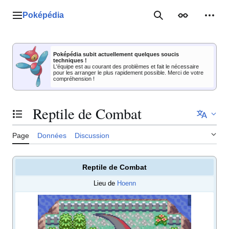
Aller
au
Poképédia
Menu principal
Rechercher
Apparence
Outil
contenu
Poképédia subit actuellement quelques soucis
techniques !
L'équipe est au courant des problèmes et fait le nécessaire
pour les arranger le plus rapidement possible. Merci de votre
compréhension !
Reptile de Combat
Basculer la table des matières
Page
Données
Discussion
Reptile de Combat
Lieu de
Hoenn