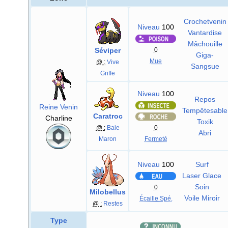
Crochetvenin
Niveau
100
Vantardise
Mâchouille
Séviper
0
Giga-
Mue
@
:
Vive
Sangsue
Griffe
Niveau
100
Repos
Reine Venin
Tempêtesable
Caratroc
Charline
Toxik
@
:
Baie
0
Abri
Maron
Fermeté
Niveau
100
Surf
Laser Glace
Soin
0
Milobellus
Voile Miroir
Écaille Spé.
@
:
Restes
Type