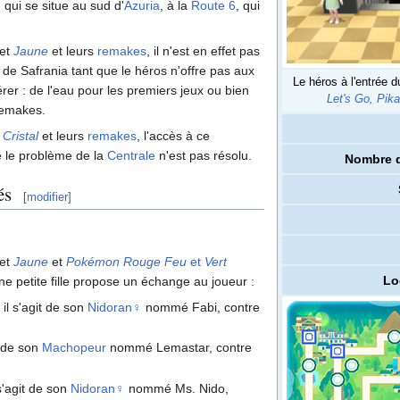
, qui se situe au sud d'
Azuria
, à la
Route 6
, qui
et
Jaune
et leurs
remakes
, il n'est en effet pas
e de Safrania tant que le héros n'offre pas aux
Le héros à l'entrée 
érer
: de l'eau pour les premiers jeux ou bien
Let's Go, Pik
remakes.
t
Cristal
et leurs
remakes
, l'accès à ce
e le problème de la
Centrale
n'est pas résolu.
Nombre d
és
[
modifier
]
et
Jaune
et
Pokémon Rouge Feu
et
Vert
Lo
une petite fille propose un échange au joueur
:
: il s'agit de son
Nidoran♀
nommé Fabi, contre
it de son
Machopeur
nommé Lemastar, contre
l s'agit de son
Nidoran♀
nommé Ms. Nido,