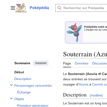
Aller
au
Poképédia
Menu principal
contenu
Poképédia subit a
L'équipe est au cou
Souterrain (Az
Sommaire
masquer
Page
Données
Discussio
Début
Le
Souterrain (Azuria ⇄ Ca
Description
deux entrées se trouvent sur
voyager d'
Azuria
à
Carmin s
Personnages rencontrés
Afficher / masquer la sous-section Personnages rencontrés
Échange
Description
[
modifier
]
Objets
Afficher / masquer la sous-section Objets
Le Souterrain est un long tun
Première génération