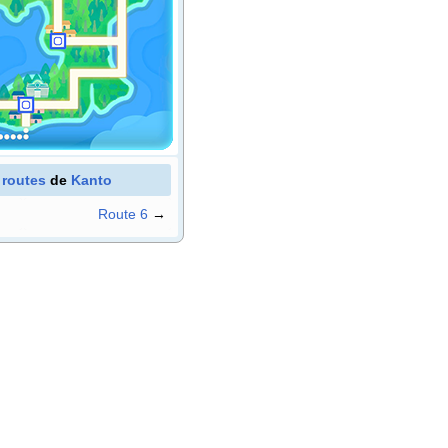
s
routes
de
Kanto
Route 6
→