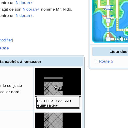
contre un
Nidoran♂
.
l s'agit de son
Nidoran♂
nommé Mr. Nido,
contre un
Nidoran♀
.
modifier
]
aune
Liste de
←
Route 5
ts cachés à ramasser
 le sol juste
calier nord.