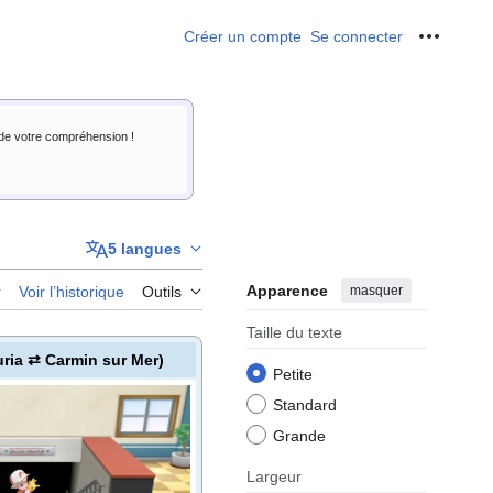
Créer un compte
Se connecter
Outils p
i de votre compréhension !
5 langues
Apparence
masquer
r
Voir l’historique
Outils
Taille du texte
uria ⇄ Carmin sur Mer)
Petite
Standard
Grande
Largeur