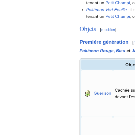
tenant un
Petit Champi
, 
Pokémon Vert Feuille
: i
tenant un
Petit Champi
, 
Objets
[
modifier
]
Première génération
[
Pokémon Rouge
,
Bleu
et
J
Obje
Cachée sur
Guérison
devant l'es