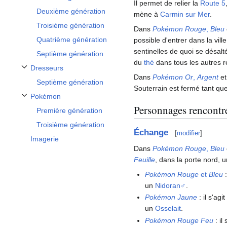
Il permet de relier la
Route 5
Deuxième génération
mène à
Carmin sur Mer
.
Troisième génération
Dans
Pokémon Rouge
,
Bleu
Quatrième génération
possible d'entrer dans la vill
sentinelles de quoi se désalt
Septième génération
du
thé
dans tous les autres 
Dresseurs
Afficher / masquer la sous-section Dresseurs
Dans
Pokémon Or
,
Argent
e
Septième génération
Souterrain est fermé tant qu
Pokémon
Afficher / masquer la sous-section Pokémon
Personnages rencontr
Première génération
Troisième génération
Échange
[
modifier
]
Imagerie
Dans
Pokémon Rouge
,
Bleu
Feuille
, dans la porte nord, 
Pokémon Rouge
et
Bleu
un
Nidoran♂
.
Pokémon Jaune
: il s'ag
un
Osselait
.
Pokémon Rouge Feu
: i