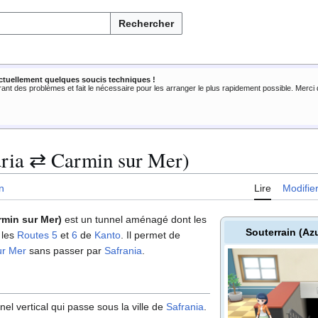
Rechercher
ctuellement quelques soucis techniques !
rant des problèmes et fait le nécessaire pour les arranger le plus rapidement possible. Merc
uria ⇄ Carmin sur Mer)
n
Lire
Modifie
rmin sur Mer)
est un tunnel aménagé dont les
Souterrain (Az
 les
Routes 5
et
6
de
Kanto
. Il permet de
ur Mer
sans passer par
Safrania
.
nel vertical qui passe sous la ville de
Safrania
.