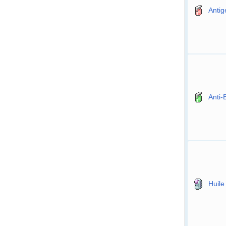
Antig
Anti-
Huile