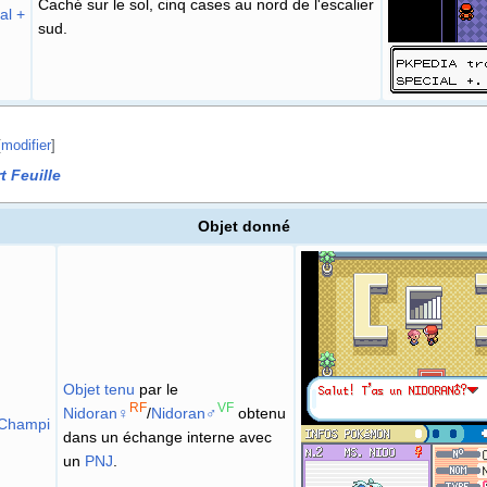
Caché sur le sol, cinq cases au nord de l'escalier
al +
sud.
[
modifier
]
t Feuille
Objet donné
Objet tenu
par le
RF
VF
Nidoran♀
/
Nidoran♂
obtenu
 Champi
dans un échange interne avec
un
PNJ
.