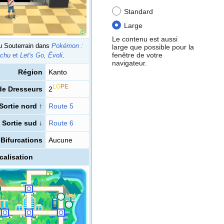
Standard
Large
Le contenu est aussi
du Souterrain dans
Pokémon
:
large que possible pour la
fenêtre de votre
achu
et
Let's Go, Évoli
.
navigateur.
Région
Kanto
LG
PE
e Dresseurs
2
Sortie nord ↑
Route 5
Sortie sud ↓
Route 6
Bifurcations
Aucune
calisation