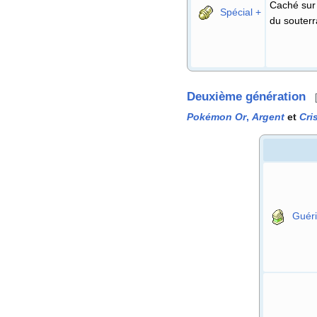
Caché sur 
Spécial +
du souterr
Deuxième génération
Pokémon Or
,
Argent
et
Cri
Guér