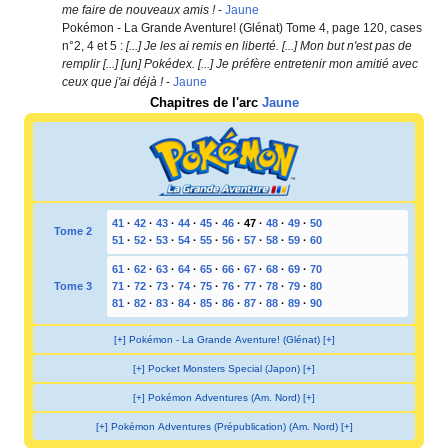
me faire de nouveaux amis
!
-
Jaune
Pokémon - La Grande Aventure! (Glénat) Tome 4, page 120, cases
n°2, 4 et 5
:
[...] Je les ai remis en liberté. [...] Mon but n'est pas de
remplir [...] [un] Pokédex. [...] Je préfère entretenir mon amitié avec
ceux que j'ai déjà
!
-
Jaune
Chapitres de l'arc
Jaune
41
·
42
·
43
·
44
·
45
·
46
·
47
·
48
·
49
·
50
Tome 2
51
·
52
·
53
·
54
·
55
·
56
·
57
·
58
·
59
·
60
61
·
62
·
63
·
64
·
65
·
66
·
67
·
68
·
69
·
70
Tome 3
71
·
72
·
73
·
74
·
75
·
76
·
77
·
78
·
79
·
80
81
·
82
·
83
·
84
·
85
·
86
·
87
·
88
·
89
·
90
[+] Pokémon - La Grande Aventure! (Glénat) [+]
[+] Pocket Monsters Special (Japon) [+]
[+] Pokémon Adventures (Am. Nord) [+]
[+] Pokémon Adventures (Prépublication) (Am. Nord) [+]