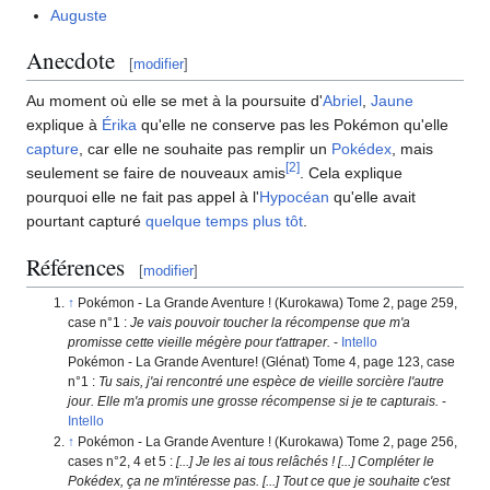
Auguste
Anecdote
[
modifier
]
Au moment où elle se met à la poursuite d'
Abriel
,
Jaune
explique à
Érika
qu'elle ne conserve pas les Pokémon qu'elle
capture
, car elle ne souhaite pas remplir un
Pokédex
, mais
[
2
]
seulement se faire de nouveaux amis
. Cela explique
pourquoi elle ne fait pas appel à l'
Hypocéan
qu'elle avait
pourtant capturé
quelque temps plus tôt
.
Références
[
modifier
]
Pokémon - La Grande Aventure
! (Kurokawa) Tome 2, page 259,
case n°1
:
Je vais pouvoir toucher la récompense que m'a
promisse cette vieille mégère pour t'attraper.
-
Intello
Pokémon - La Grande Aventure! (Glénat) Tome 4, page 123, case
n°1
:
Tu sais, j'ai rencontré une espèce de vieille sorcière l'autre
jour. Elle m'a promis une grosse récompense si je te capturais.
-
Intello
Pokémon - La Grande Aventure
! (Kurokawa) Tome 2, page 256,
cases n°2, 4 et 5
:
[...] Je les ai tous relâchés
! [...] Compléter le
Pokédex, ça ne m'intéresse pas. [...] Tout ce que je souhaite c'est