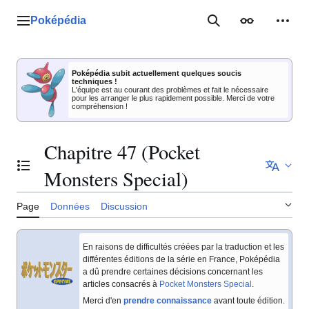
Aller
au
Poképédia
Menu principal
Rechercher
Apparence
Outil
contenu
Poképédia subit actuellement quelques soucis
techniques !
L'équipe est au courant des problèmes et fait le nécessaire
pour les arranger le plus rapidement possible. Merci de votre
compréhension !
Chapitre 47 (Pocket
Basculer la table des matières
Monsters Special)
Page
Données
Discussion
En raisons de difficultés créées par la traduction et les
différentes éditions de la série en France, Poképédia
a dû prendre certaines décisions concernant les
articles consacrés à
Pocket Monsters Special
.
Merci d'en
prendre connaissance
avant toute édition.