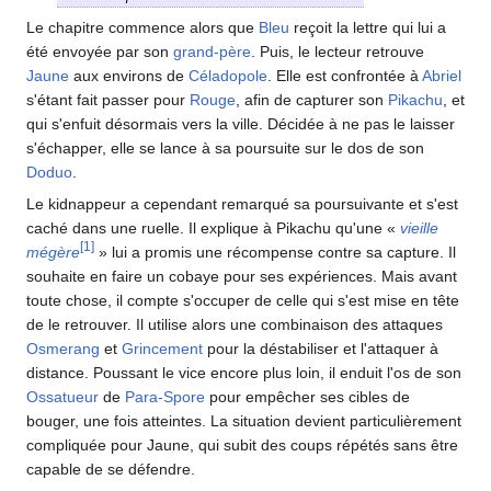
Le chapitre commence alors que
Bleu
reçoit la lettre qui lui a
été envoyée par son
grand-père
. Puis, le lecteur retrouve
Jaune
aux environs de
Céladopole
. Elle est confrontée à
Abriel
s'étant fait passer pour
Rouge
, afin de capturer son
Pikachu
, et
qui s'enfuit désormais vers la ville. Décidée à ne pas le laisser
s'échapper, elle se lance à sa poursuite sur le dos de son
Doduo
.
Le kidnappeur a cependant remarqué sa poursuivante et s'est
caché dans une ruelle. Il explique à Pikachu qu'une «
vieille
[
1
]
mégère
» lui a promis une récompense contre sa capture. Il
souhaite en faire un cobaye pour ses expériences. Mais avant
toute chose, il compte s'occuper de celle qui s'est mise en tête
de le retrouver. Il utilise alors une combinaison des attaques
Osmerang
et
Grincement
pour la déstabiliser et l'attaquer à
distance. Poussant le vice encore plus loin, il enduit l'os de son
Ossatueur
de
Para-Spore
pour empêcher ses cibles de
bouger, une fois atteintes. La situation devient particulièrement
compliquée pour Jaune, qui subit des coups répétés sans être
capable de se défendre.