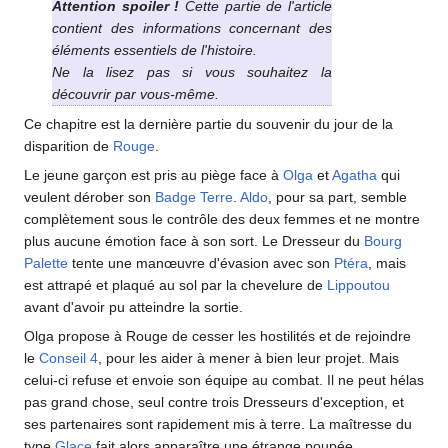
Attention spoiler
!
Cette partie de l'article
contient des informations concernant des
éléments essentiels de l'histoire.
Ne la lisez pas si vous souhaitez la
découvrir par vous-même.
Ce chapitre est la dernière partie du souvenir du jour de la
disparition de
Rouge
.
Le jeune garçon est pris au piège face à
Olga
et
Agatha
qui
veulent dérober son
Badge Terre
.
Aldo
, pour sa part, semble
complètement sous le contrôle des deux femmes et ne montre
plus aucune émotion face à son sort. Le Dresseur du
Bourg
Palette
tente une manœuvre d'évasion avec son
Ptéra
, mais
est attrapé et plaqué au sol par la chevelure de
Lippoutou
avant d'avoir pu atteindre la sortie.
Olga propose à Rouge de cesser les hostilités et de rejoindre
le
Conseil 4
, pour les aider à mener à bien leur projet. Mais
celui-ci refuse et envoie son équipe au combat. Il ne peut hélas
pas grand chose, seul contre trois Dresseurs d'exception, et
ses partenaires sont rapidement mis à terre. La maîtresse du
type
Glace
fait alors apparaître une étrange poupée