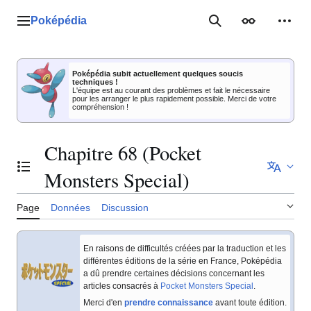
Aller
au
Poképédia
Menu principal
Rechercher
Apparence
Outil
contenu
Poképédia subit actuellement quelques soucis
techniques !
L'équipe est au courant des problèmes et fait le nécessaire
pour les arranger le plus rapidement possible. Merci de votre
compréhension !
Chapitre 68 (Pocket
Basculer la table des matières
Monsters Special)
Page
Données
Discussion
En raisons de difficultés créées par la traduction et les
différentes éditions de la série en France, Poképédia
a dû prendre certaines décisions concernant les
articles consacrés à
Pocket Monsters Special
.
Merci d'en
prendre connaissance
avant toute édition.