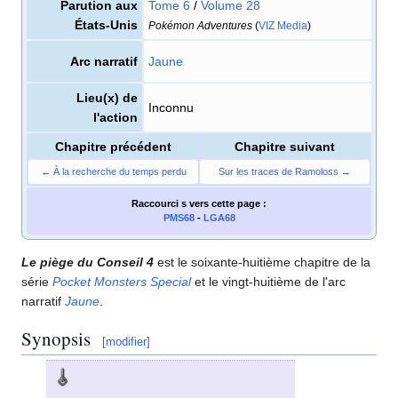
Parution aux
Tome 6
/
Volume 28
États-Unis
Pokémon Adventures
(
VIZ Media
)
Arc narratif
Jaune
Lieu(x) de
Inconnu
l'action
Chapitre précédent
Chapitre suivant
← À la recherche du temps perdu
Sur les traces de Ramoloss →
Raccourci s
vers cette page
:
PMS68
-
LGA68
Le piège du Conseil 4
est le soixante-huitième chapitre de la
série
Pocket Monsters Special
et le vingt-huitième de l'arc
narratif
Jaune
.
Synopsis
[
modifier
]