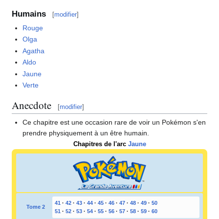
Humains
[
modifier
]
Rouge
Olga
Agatha
Aldo
Jaune
Verte
Anecdote
[
modifier
]
Ce chapitre est une occasion rare de voir un Pokémon s'en
prendre physiquement à un être humain.
Chapitres de l'arc
Jaune
41
·
42
·
43
·
44
·
45
·
46
·
47
·
48
·
49
·
50
Tome 2
51
·
52
·
53
·
54
·
55
·
56
·
57
·
58
·
59
·
60