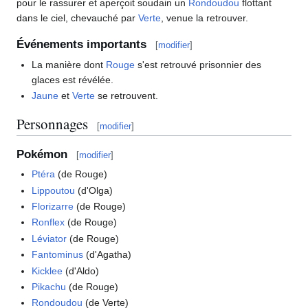
pour le rassurer et aperçoit soudain un
Rondoudou
flottant
dans le ciel, chevauché par
Verte
, venue la retrouver.
Événements importants
[
modifier
]
La manière dont
Rouge
s'est retrouvé prisonnier des
glaces est révélée.
Jaune
et
Verte
se retrouvent.
Personnages
[
modifier
]
Pokémon
[
modifier
]
Ptéra
(de Rouge)
Lippoutou
(d'Olga)
Florizarre
(de Rouge)
Ronflex
(de Rouge)
Léviator
(de Rouge)
Fantominus
(d'Agatha)
Kicklee
(d'Aldo)
Pikachu
(de Rouge)
Rondoudou
(de Verte)