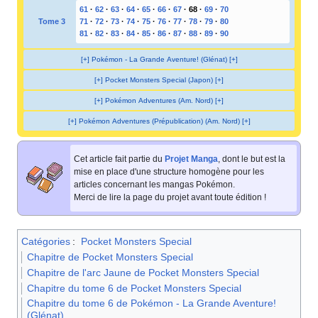
61
·
62
·
63
·
64
·
65
·
66
·
67
·
68
·
69
·
70
Tome 3
71
·
72
·
73
·
74
·
75
·
76
·
77
·
78
·
79
·
80
81
·
82
·
83
·
84
·
85
·
86
·
87
·
88
·
89
·
90
[+] Pokémon - La Grande Aventure! (Glénat) [+]
[+] Pocket Monsters Special (Japon) [+]
[+] Pokémon Adventures (Am. Nord) [+]
[+] Pokémon Adventures (Prépublication) (Am. Nord) [+]
Cet article fait partie du
Projet Manga
, dont le but est la
mise en place d'une structure homogène pour les
articles concernant les mangas Pokémon.
Merci de lire la page du projet avant toute édition
!
Catégories
:
Pocket Monsters Special
Chapitre de Pocket Monsters Special
Chapitre de l'arc Jaune de Pocket Monsters Special
Chapitre du tome 6 de Pocket Monsters Special
Chapitre du tome 6 de Pokémon - La Grande Aventure!
(Glénat)