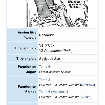
Ancien titre
Rondoudou
français
VS プリン
Titre japonais
VS Rondoudou (Purin)
Titre anglais
Jigglypuff Jive
Parution au
Tome 6
Japon
Pocket Monsters Special
Tome 3
Pokémon - La Grande Aventure
(
Kurokawa
)
Parution en
France
Tome 6
/
Volume 11
Pokémon - La Grande Aventure!
(
Glénat
)