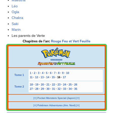
Maestria
Léo
Ogla
Chakra
Saki
Marin
Les parents de Verte
Chapitres de l'arc
Rouge Feu et Vert Feuille
1
·
2
·
3
·
4
·
5
·
6
·
7
·
8
·
9
·
10
Tome 1
11
·
12
·
13
·
14
·
15
·
16
·
17
18
·
19
·
20
·
21
·
22
·
23
·
24
·
25
·
26
Tome 2
27
·
28
·
29
·
30
·
31
·
32
·
33
·
34
·
35
[+] Pocket Monsters Special (Japon) [+]
[+] Pokémon Adventures (Am. Nord) [+]