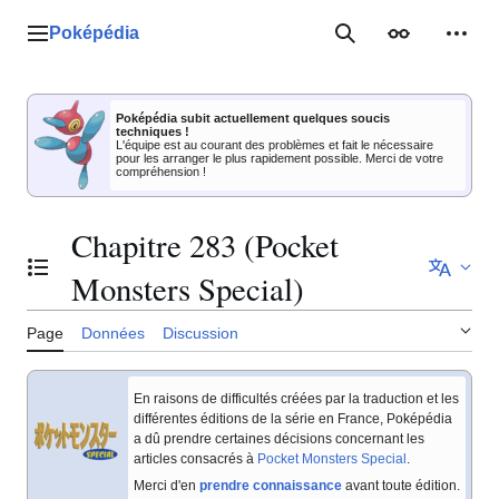
Aller
au
Poképédia
Menu principal
Rechercher
Apparence
Outil
contenu
Poképédia subit actuellement quelques soucis
techniques !
L'équipe est au courant des problèmes et fait le nécessaire
pour les arranger le plus rapidement possible. Merci de votre
compréhension !
Chapitre 283 (Pocket
Basculer la table des matières
Monsters Special)
Page
Données
Discussion
En raisons de difficultés créées par la traduction et les
différentes éditions de la série en France, Poképédia
a dû prendre certaines décisions concernant les
articles consacrés à
Pocket Monsters Special
.
Merci d'en
prendre connaissance
avant toute édition.