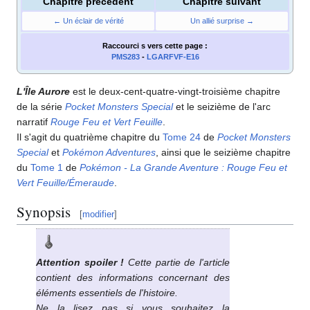
Chapitre précédent
Chapitre suivant
← Un éclair de vérité
Un allié surprise →
Raccourci s
vers cette page
:
PMS283
-
LGARFVF-E16
L'Île Aurore
est le deux-cent-quatre-vingt-troisième chapitre
de la série
Pocket Monsters Special
et le seizième de l'arc
narratif
Rouge Feu et Vert Feuille
.
Il s'agit du quatrième chapitre du
Tome 24
de
Pocket Monsters
Special
et
Pokémon Adventures
, ainsi que le seizième chapitre
du
Tome 1
de
Pokémon - La Grande Aventure
: Rouge Feu et
Vert Feuille/Émeraude
.
Synopsis
[
modifier
]
Attention spoiler
!
Cette partie de l'article
contient des informations concernant des
éléments essentiels de l'histoire.
Ne la lisez pas si vous souhaitez la