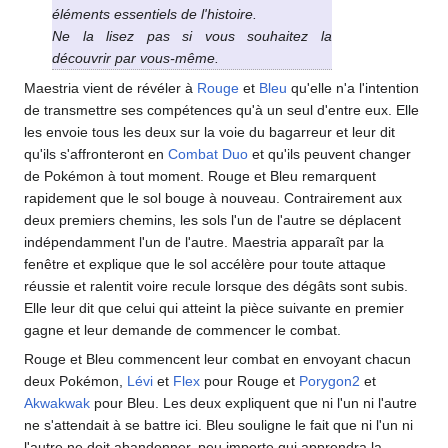
éléments essentiels de l'histoire.
Ne la lisez pas si vous souhaitez la
découvrir par vous-même.
Maestria vient de révéler à
Rouge
et
Bleu
qu'elle n'a l'intention
de transmettre ses compétences qu'à un seul d'entre eux. Elle
les envoie tous les deux sur la voie du bagarreur et leur dit
qu'ils s'affronteront en
Combat Duo
et qu'ils peuvent changer
de Pokémon à tout moment. Rouge et Bleu remarquent
rapidement que le sol bouge à nouveau. Contrairement aux
deux premiers chemins, les sols l'un de l'autre se déplacent
indépendamment l'un de l'autre. Maestria apparaît par la
fenêtre et explique que le sol accélère pour toute attaque
réussie et ralentit voire recule lorsque des dégâts sont subis.
Elle leur dit que celui qui atteint la pièce suivante en premier
gagne et leur demande de commencer le combat.
Rouge et Bleu commencent leur combat en envoyant chacun
deux Pokémon,
Lévi
et
Flex
pour Rouge et
Porygon2
et
Akwakwak
pour Bleu. Les deux expliquent que ni l'un ni l'autre
ne s'attendait à se battre ici. Bleu souligne le fait que ni l'un ni
l'autre ne doit abandonner, peu importe qui apprendra la