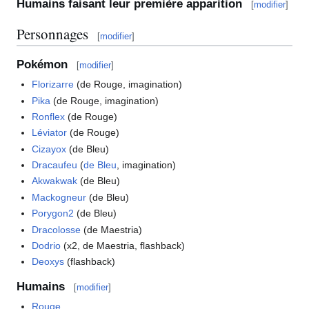
Humains faisant leur première apparition
[
modifier
]
Personnages
[
modifier
]
Pokémon
[
modifier
]
Florizarre
(de Rouge, imagination)
Pika
(de Rouge, imagination)
Ronflex
(de Rouge)
Léviator
(de Rouge)
Cizayox
(de Bleu)
Dracaufeu
(
de Bleu
, imagination)
Akwakwak
(de Bleu)
Mackogneur
(de Bleu)
Porygon2
(de Bleu)
Dracolosse
(de Maestria)
Dodrio
(x2, de Maestria, flashback)
Deoxys
(flashback)
Humains
[
modifier
]
Rouge