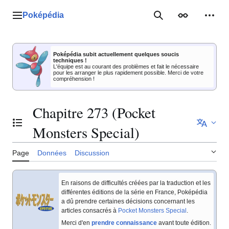
Aller
au
Poképédia
Menu principal
Rechercher
Apparence
Outil
contenu
Poképédia subit actuellement quelques soucis
techniques !
L'équipe est au courant des problèmes et fait le nécessaire
pour les arranger le plus rapidement possible. Merci de votre
compréhension !
Chapitre 273 (Pocket
Basculer la table des matières
Monsters Special)
Page
Données
Discussion
En raisons de difficultés créées par la traduction et les
différentes éditions de la série en France, Poképédia
a dû prendre certaines décisions concernant les
articles consacrés à
Pocket Monsters Special
.
Merci d'en
prendre connaissance
avant toute édition.