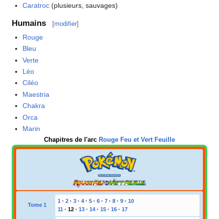
Caratroc
(plusieurs, sauvages)
Humains
[
modifier
]
Rouge
Bleu
Verte
Léo
Ciléo
Maestria
Chakra
Orca
Marin
Chapitres de l'arc
Rouge Feu et Vert Feuille
1
·
2
·
3
·
4
·
5
·
6
·
7
·
8
·
9
·
10
Tome 1
11
·
12
·
13
·
14
·
15
·
16
·
17