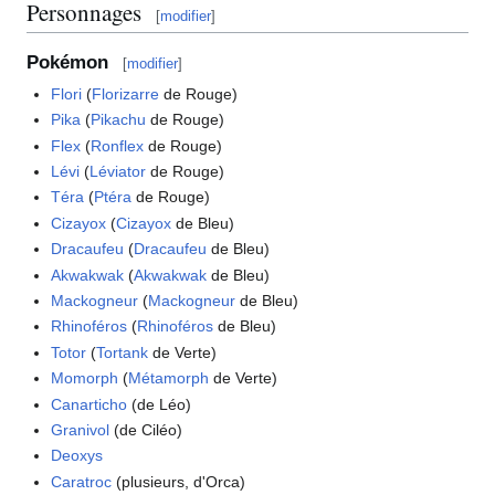
Personnages
[
modifier
]
Pokémon
[
modifier
]
Flori
(
Florizarre
de Rouge)
Pika
(
Pikachu
de Rouge)
Flex
(
Ronflex
de Rouge)
Lévi
(
Léviator
de Rouge)
Téra
(
Ptéra
de Rouge)
Cizayox
(
Cizayox
de Bleu)
Dracaufeu
(
Dracaufeu
de Bleu)
Akwakwak
(
Akwakwak
de Bleu)
Mackogneur
(
Mackogneur
de Bleu)
Rhinoféros
(
Rhinoféros
de Bleu)
Totor
(
Tortank
de Verte)
Momorph
(
Métamorph
de Verte)
Canarticho
(de Léo)
Granivol
(de Ciléo)
Deoxys
Caratroc
(plusieurs, d'Orca)