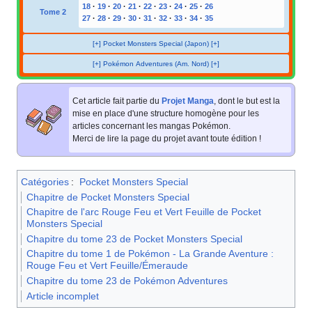
18
·
19
·
20
·
21
·
22
·
23
·
24
·
25
·
26
Tome 2
27
·
28
·
29
·
30
·
31
·
32
·
33
·
34
·
35
[+] Pocket Monsters Special (Japon) [+]
[+] Pokémon Adventures (Am. Nord) [+]
Cet article fait partie du
Projet Manga
, dont le but est la
mise en place d'une structure homogène pour les
articles concernant les mangas Pokémon.
Merci de lire la page du projet avant toute édition
!
Catégories
:
Pocket Monsters Special
Chapitre de Pocket Monsters Special
Chapitre de l'arc Rouge Feu et Vert Feuille de Pocket
Monsters Special
Chapitre du tome 23 de Pocket Monsters Special
Chapitre du tome 1 de Pokémon - La Grande Aventure :
Rouge Feu et Vert Feuille/Émeraude
Chapitre du tome 23 de Pokémon Adventures
Article incomplet