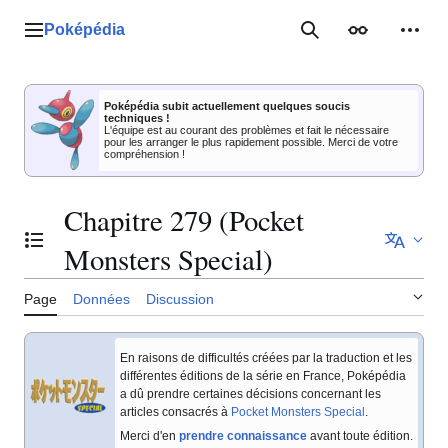
Aller
au
Poképédia
Menu principal
Rechercher
Apparence
Outil
contenu
Poképédia subit actuellement quelques soucis
techniques !
L'équipe est au courant des problèmes et fait le nécessaire
pour les arranger le plus rapidement possible. Merci de votre
compréhension !
Chapitre 279 (Pocket
Basculer la table des matières
Monsters Special)
Page
Données
Discussion
En raisons de difficultés créées par la traduction et les
différentes éditions de la série en France, Poképédia
a dû prendre certaines décisions concernant les
articles consacrés à
Pocket Monsters Special
.
Merci d'en
prendre connaissance
avant toute édition.