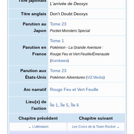
Titre japonais
L'arrivée de Deoxys
Titre anglais
Don't Doubt Deoxys
Parution au
Tome 23
Japon
Pocket Monsters Special
Tome 1
Parution en
Pokémon - La Grande Aventure
:
France
Rouge Feu et Vert Feuille/Émeraude
(
Kurokawa
)
Parution aux
Tome 23
États-Unis
Pokémon Adventures
(
VIZ Media
)
Arc narratif
Rouge Feu et Vert Feuille
Lieu(x) de
Île 1
,
Île 5
,
Île 6
l'action
Chapitre précédent
Chapitre suivant
← L'ultimatum
Les Crocs de la Team Rocket →