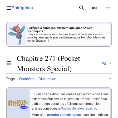
Aller
au
Poképédia
Menu principal
Rechercher
Apparence
Outil
contenu
Poképédia subit actuellement quelques soucis
techniques !
L'équipe est au courant des problèmes et fait le nécessaire
pour les arranger le plus rapidement possible. Merci de votre
compréhension !
Chapitre 271 (Pocket
Basculer la table des matières
Monsters Special)
Page
Données
Discussion
En raisons de difficultés créées par la traduction et les
différentes éditions de la série en France, Poképédia
a dû prendre certaines décisions concernant les
articles consacrés à
Pocket Monsters Special
.
Merci d'en
prendre connaissance
avant toute édition.