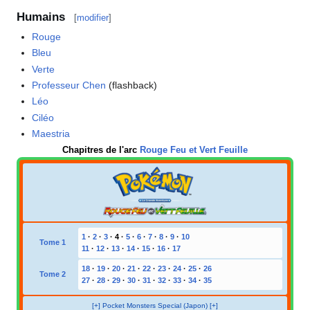
Humains
[
modifier
]
Rouge
Bleu
Verte
Professeur Chen
(flashback)
Léo
Ciléo
Maestria
Chapitres de l'arc
Rouge Feu et Vert Feuille
1
·
2
·
3
·
4
·
5
·
6
·
7
·
8
·
9
·
10
Tome 1
11
·
12
·
13
·
14
·
15
·
16
·
17
18
·
19
·
20
·
21
·
22
·
23
·
24
·
25
·
26
Tome 2
27
·
28
·
29
·
30
·
31
·
32
·
33
·
34
·
35
[+] Pocket Monsters Special (Japon) [+]