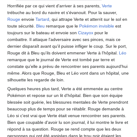
Horrifiée par ce qui vient d'arriver à ses parents,
Verte
trébuche au bord du navire et s'évanouit. Pour la sauver,
Rouge
envoie
Tartard
, qui attrape Verte et atterrit sur le sol en
toute sécurité.
Bleu
remarque que le
Pokémon invisible
est
toujours sur le bateau et envoie son
Cizayox
pour le
combattre. Il attaque l'adversaire avec ses pinces, mais ce
dernier disparaît avant qu'il puisse infliger le coup. Sur le port,
Rouge dit à Bleu qu'ils doivent emmener Verte à l'hôpital.
Léo
remarque que le journal de Verte est tombé par terre et
constate qu'elle a prévu de rencontrer ses parents aujourd'hui
même. Alors que Rouge, Bleu et Léo vont dans un hôpital, une
silhouette les regarde de loin.
Quelques heures plus tard, Verte a été emmenée au centre
Pokémon et repose sur un lit d'hôpital. Bien que son équipe
blessée soit guérie, les blessures mentales de Verte prendront
beaucoup plus de temps pour se rétablir. Rouge demande à
Léo si c'est vrai que Verte était venue rencontrer ses parents.
Bien que coupable d'avoir lu son journal, il lui montre le livre et
répond à sa question. Rouge se rend compte que les deux
personnes qui ont été aspirées dans le trou noir étaient les