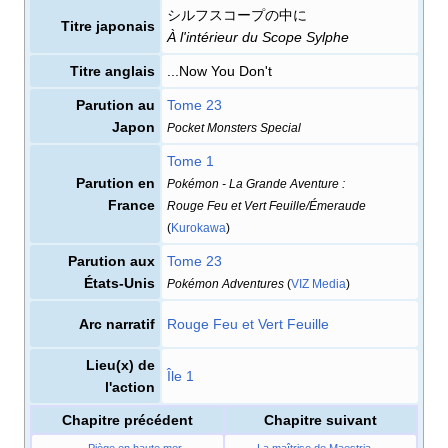
シルフスコープの中に
Titre japonais
À l'intérieur du Scope Sylphe
Titre anglais
...Now You Don't
Parution au
Tome 23
Japon
Pocket Monsters Special
Tome 1
Parution en
Pokémon - La Grande Aventure
:
France
Rouge Feu et Vert Feuille/Émeraude
(
Kurokawa
)
Parution aux
Tome 23
États-Unis
Pokémon Adventures
(
VIZ Media
)
Arc narratif
Rouge Feu et Vert Feuille
Lieu(x) de
Île 1
l'action
Chapitre précédent
Chapitre suivant
← Piège en haute mer
La maîtrise de Maestria →