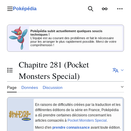
Aller
au
Poképédia
Menu principal
Rechercher
Apparence
Outil
contenu
Poképédia subit actuellement quelques soucis
techniques !
L'équipe est au courant des problèmes et fait le nécessaire
pour les arranger le plus rapidement possible. Merci de votre
compréhension !
Chapitre 281 (Pocket
Basculer la table des matières
Monsters Special)
Page
Données
Discussion
En raisons de difficultés créées par la traduction et les
différentes éditions de la série en France, Poképédia
a dû prendre certaines décisions concernant les
articles consacrés à
Pocket Monsters Special
.
Merci d'en
prendre connaissance
avant toute édition.