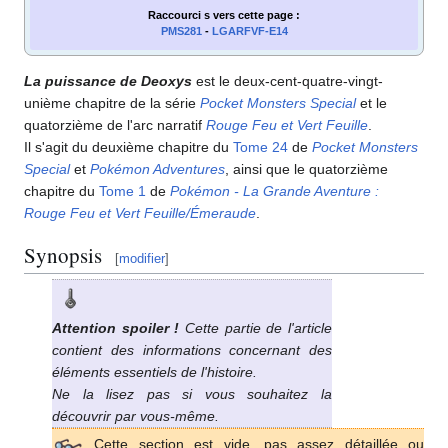
Raccourci s
vers cette page
:
PMS281
-
LGARFVF-E14
La puissance de Deoxys
est le deux-cent-quatre-vingt-
unième chapitre de la série
Pocket Monsters Special
et le
quatorzième de l'arc narratif
Rouge Feu et Vert Feuille
.
Il s'agit du deuxième chapitre du
Tome 24
de
Pocket Monsters
Special
et
Pokémon Adventures
, ainsi que le quatorzième
chapitre du
Tome 1
de
Pokémon - La Grande Aventure
:
Rouge Feu et Vert Feuille/Émeraude
.
Synopsis
[
modifier
]
Attention spoiler
!
Cette partie de l'article
contient des informations concernant des
éléments essentiels de l'histoire.
Ne la lisez pas si vous souhaitez la
découvrir par vous-même.
Cette section est vide, pas assez détaillée ou