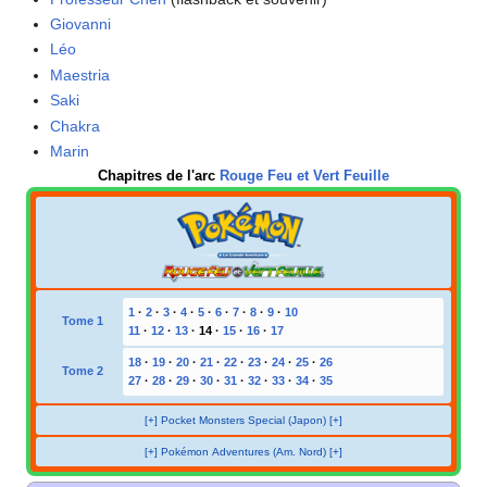
Giovanni
Léo
Maestria
Saki
Chakra
Marin
Chapitres de l'arc
Rouge Feu et Vert Feuille
1
·
2
·
3
·
4
·
5
·
6
·
7
·
8
·
9
·
10
Tome 1
11
·
12
·
13
·
14
·
15
·
16
·
17
18
·
19
·
20
·
21
·
22
·
23
·
24
·
25
·
26
Tome 2
27
·
28
·
29
·
30
·
31
·
32
·
33
·
34
·
35
[+] Pocket Monsters Special (Japon) [+]
[+] Pokémon Adventures (Am. Nord) [+]