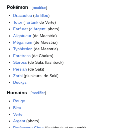
Pokémon
[
modifier
]
Dracaufeu
(
de Bleu
)
Totor
(
Tortank
de Verte)
Farfuret
(
d'Argent
, photo)
Aligatueur
(de Maestria)
Méganium
(de Maestria)
Typhlosion
(de Maestria)
Foretress
(de Chakra)
Staross
(de Saki, flashback)
Persian
(de Saki)
Zarbi
(plusieurs, de Saki)
Deoxys
Humains
[
modifier
]
Rouge
Bleu
Verte
Argent
(photo)
Professeur Chen
(flashback et souvenir)