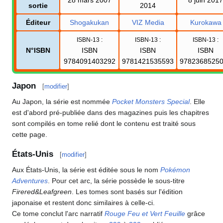
sortie
2014
Éditeur
Shogakukan
VIZ Media
Kurokawa
ISBN-13
:
ISBN-13
:
ISBN-13
:
N°ISBN
ISBN
ISBN
ISBN
9784091403292
9781421535593
9782368525
Japon
[
modifier
]
Au Japon, la série est nommée
Pocket Monsters Special
. Elle
est d'abord pré-publiée dans des magazines puis les chapitres
sont compilés en tome relié dont le contenu est traité sous
cette page.
États-Unis
[
modifier
]
Aux États-Unis, la série est éditée sous le nom
Pokémon
Adventures
. Pour cet arc, la série possède le sous-titre
Firered&Leafgreen
. Les tomes sont basés sur l'édition
japonaise et restent donc similaires à celle-ci.
Ce tome conclut l'arc narratif
Rouge Feu et Vert Feuille
grâce