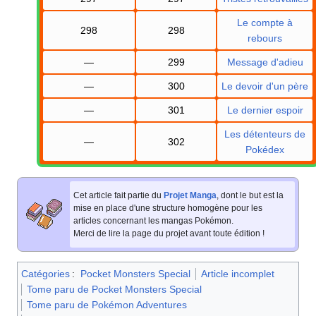
Le compte à
298
298
rebours
—
299
Message d'adieu
—
300
Le devoir d'un père
—
301
Le dernier espoir
Les détenteurs de
—
302
Pokédex
Cet article fait partie du
Projet Manga
, dont le but est la
mise en place d'une structure homogène pour les
articles concernant les mangas Pokémon.
Merci de lire la page du projet avant toute édition
!
Catégories
:
Pocket Monsters Special
Article incomplet
Tome paru de Pocket Monsters Special
Tome paru de Pokémon Adventures