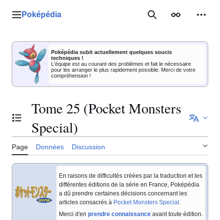
Aller
au
Poképédia
Menu principal
Rechercher
Apparence
Outil
contenu
Poképédia subit actuellement quelques soucis
techniques !
L'équipe est au courant des problèmes et fait le nécessaire
pour les arranger le plus rapidement possible. Merci de votre
compréhension !
Tome 25 (Pocket Monsters
Basculer la table des matières
Special)
Page
Données
Discussion
En raisons de difficultés créées par la traduction et les
différentes éditions de la série en France, Poképédia
a dû prendre certaines décisions concernant les
articles consacrés à
Pocket Monsters Special
.
Merci d'en
prendre connaissance
avant toute édition.