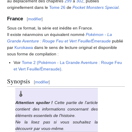
au déplacement des chapitres
299
à
302
, publiés
originellement dans le
Tome 26
de
Pocket Monsters Special
.
France
[
modifier
]
Sous ce format, la série est inédite en France.
Il existe néanmoins un équivalent nommé
Pokémon - La
Grande Aventure
: Rouge Feu et Vert Feuille/Émeraude
publié
par
Kurokawa
dans le sens de lecture original et disponible
sous forme de compilation
:
Voir
Tome 2 (Pokémon - La Grande Aventure
: Rouge Feu
et Vert Feuille/Émeraude)
.
Synopsis
[
modifier
]
Attention spoiler
!
Cette partie de l'article
contient des informations concernant des
éléments essentiels de l'histoire.
Ne la lisez pas si vous souhaitez la
découvrir par vous-même.