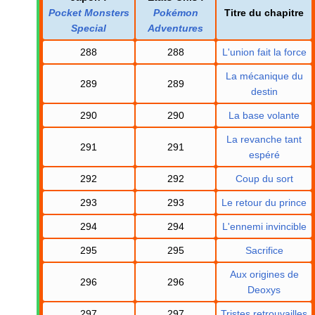
Pocket Monsters
Pokémon
Titre du chapitre
Special
Adventures
288
288
L'union fait la force
La mécanique du
289
289
destin
290
290
La base volante
La revanche tant
291
291
espéré
292
292
Coup du sort
293
293
Le retour du prince
294
294
L'ennemi invincible
295
295
Sacrifice
Aux origines de
296
296
Deoxys
297
297
Tristes retrouvailles