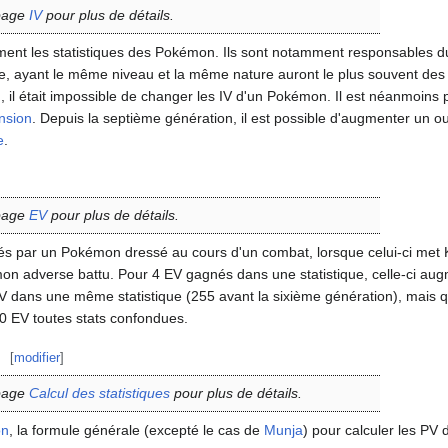
 page
IV
pour plus de détails.
ment les statistiques des Pokémon. Ils sont notamment responsables 
ayant le même niveau et la même nature auront le plus souvent des st
 il était impossible de changer les IV d'un Pokémon. Il est néanmoins p
nsion
. Depuis la septième génération, il est possible d'augmenter un 
e
.
 page
EV
pour plus de détails.
és par un Pokémon dressé au cours d'un combat, lorsque celui-ci met
 adverse battu. Pour 4 EV gagnés dans une statistique, celle-ci aug
ans une même statistique (255 avant la sixième génération), mais quel
10 EV toutes stats confondues.
[
modifier
]
 page
Calcul des statistiques
pour plus de détails.
on
, la formule générale (excepté le cas de
Munja
) pour calculer les PV