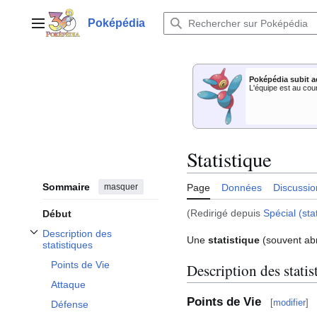
Aller
au
Poképédia
Menu principal
contenu
Poképédia subit a
L'équipe est au cou
Statistique
Sommaire
masquer
Page
Données
Discussio
(Redirigé depuis
Spécial (sta
Début
Description des
Une
statistique
(souvent a
Afficher / masquer la sous-section Description des statistiques
statistiques
Points de Vie
Description des statis
Attaque
Points de Vie
[
modifier
]
Défense