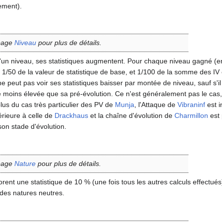
ement).
 page
Niveau
pour plus de détails.
n niveau, ses statistiques augmentent. Pour chaque niveau gagné (en 
1/50 de la valeur de statistique de base, et 1/100 de la somme des IV e
peut pas voir ses statistiques baisser par montée de niveau, sauf s'
e moins élevée que sa pré-évolution. Ce n'est généralement pas le cas
lus du cas très particulier des PV de
Munja
, l'Attaque de
Vibraninf
est i
érieure à celle de
Drackhaus
et la chaîne d'évolution de
Charmillon
est 
son stade d'évolution.
 page
Nature
pour plus de détails.
orent une statistique de 10
% (une fois tous les autres calculs effectués
 des natures neutres.