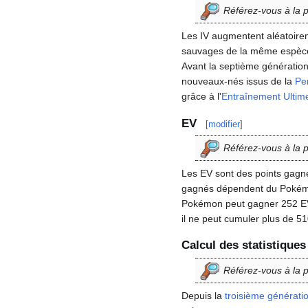
Référez-vous à la
Les IV augmentent aléatoire
sauvages de la même espèce, 
Avant la septième génération,
nouveaux-nés issus de la
Pe
grâce à l'
Entraînement Ultim
EV
[
modifier
]
Référez-vous à la
Les EV sont des points gagn
gagnés dépendent du Pokémon
Pokémon peut gagner 252 EV d
il ne peut cumuler plus de 5
Calcul des statistiques
Référez-vous à la
Depuis la
troisième générati