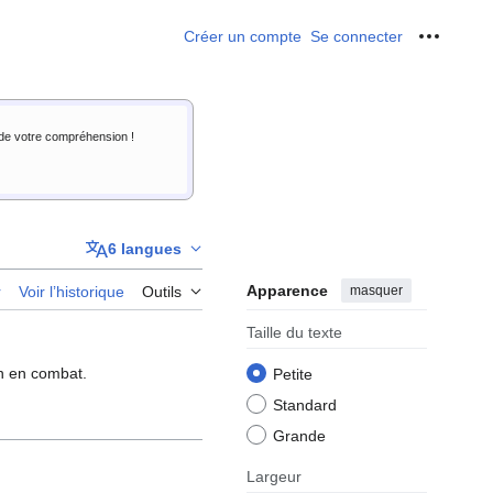
Créer un compte
Se connecter
Outils p
i de votre compréhension !
6 langues
Apparence
masquer
r
Voir l’historique
Outils
Taille du texte
on en combat.
Petite
Standard
Grande
Largeur