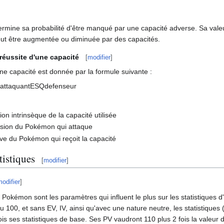
mine sa probabilité d'être manqué par une capacité adverse. Sa valeur
eut être augmentée ou diminuée par des capacités.
 réussite d'une capacité
[
modifier
]
une capacité est donnée par la formule suivante
:
a
t
t
a
q
u
a
n
t
E
S
Q
d
e
f
e
n
s
e
u
r
ion intrinsèque de la capacité utilisée
ision du Pokémon qui attaque
ive du Pokémon qui reçoit la capacité
tistiques
[
modifier
]
odifier
]
n Pokémon sont les paramètres qui influent le plus sur les statistiques
100, et sans EV, IV, ainsi qu'avec une nature neutre, les statistiques
ois ses statistiques de base. Ses PV vaudront 110 plus 2 fois la valeur