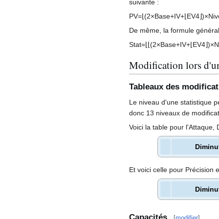
suivante
:
P
V
=
⌊
(
2
×
B
a
s
e
+
I
V
+
⌊
E
V
4
⌋
)
×
N
i
v
De même, la formule générale
S
t
a
t
=
⌊
⌊
(
2
×
B
a
s
e
+
I
V
+
⌊
E
V
4
⌋
)
×
N
Modification lors d'
Tableaux des modificat
Le niveau d'une statistique 
donc 13 niveaux de modificati
Voici la table pour l'Attaque
Diminu
Et voici celle pour Précision 
Diminu
Capacités
[
modifier
]