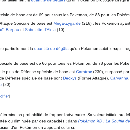
 partiellement la
quantité de dégâts
qu'un Pokémon provoque lorsqu'il u
ciale de base est de 69 pour tous les Pokémon, de 83 pour les Pokém
Attaque Spéciale de base est
Méga-Zygarde
(216)
; les Pokémon ayant
aï
,
Barpau
et
Sabelette d'Alola
(10).
]
e partiellement la
quantité de dégâts
qu'un Pokémon subit lorsqu'il reç
éciale de base est de 66 pour tous les Pokémon, de 78 pour les Poké
le plus de Défense spéciale de base est
Caratroc
(230), surpassé pa
de Défense spéciale de base sont
Deoxys
(Forme Attaque),
Carvanha
e
(20).
difier
]
ermine sa probabilité de frapper l'adversaire. Sa valeur initiale au d
ntée ou diminuée par des capacités
; dans
Pokémon XD
: Le Souffle d
ision d'un Pokémon en appelant celui-ci.