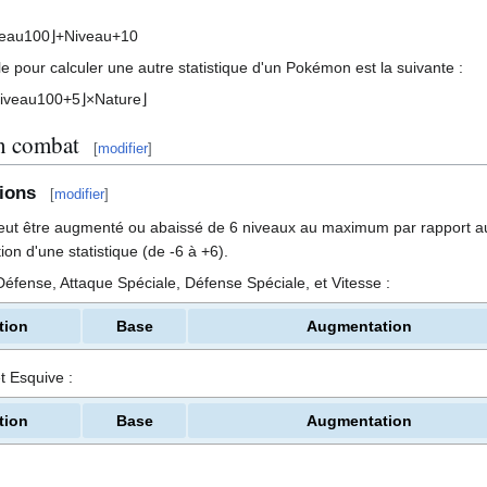
e
a
u
100
⌋
+
N
i
v
e
a
u
+
10
 pour calculer une autre statistique d'un Pokémon est la suivante
:
i
v
e
a
u
100
+
5
⌋
×
N
a
t
u
r
e
⌋
un combat
[
modifier
]
ions
[
modifier
]
peut être augmenté ou abaissé de 6 niveaux au maximum par rapport au 
on d'une statistique (de -6 à +6).
, Défense, Attaque Spéciale, Défense Spéciale, et Vitesse
:
tion
Base
Augmentation
et Esquive
:
tion
Base
Augmentation