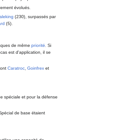
lement évolués.
leking
(230), surpassés par
ard
(5).
attaques de même
priorité
. Si
cas est d'application, il se
sont
Caratroc
,
Goinfrex
et
que spéciale et pour la défense
Spécial de base étaient