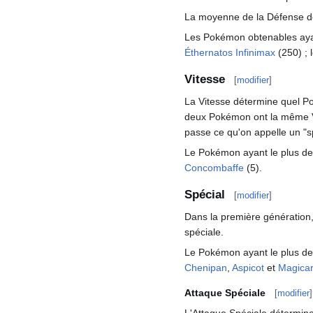
La moyenne de la Défense de
Les Pokémon obtenables aya
Éthernatos Infinimax
(250)
;
Vitesse
[
modifier
]
La Vitesse détermine quel P
deux Pokémon ont la même Vi
passe ce qu'on appelle un "s
Le Pokémon ayant le plus de
Concombaffe
(5).
Spécial
[
modifier
]
Dans la première génération, l
spéciale.
Le Pokémon ayant le plus de
Chenipan
,
Aspicot
et
Magica
Attaque Spéciale
[
modifier
]