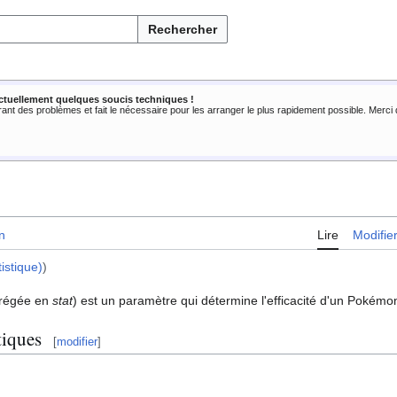
Rechercher
ctuellement quelques soucis techniques !
rant des problèmes et fait le nécessaire pour les arranger le plus rapidement possible. Merc
n
Lire
Modifie
tistique)
)
brégée en
stat
) est un paramètre qui détermine l'efficacité d'un Pokém
tiques
[
modifier
]