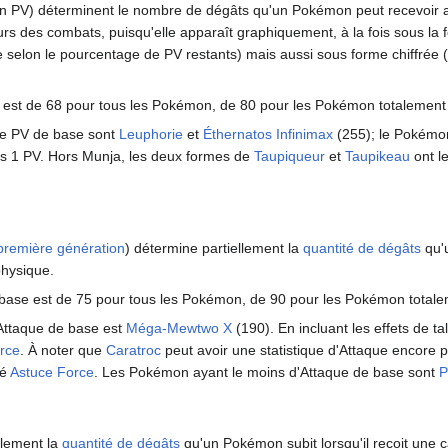
n PV) déterminent le nombre de dégâts qu'un Pokémon peut recevoir av
ours des combats, puisqu'elle apparaît graphiquement, à la fois sous la
e selon le pourcentage de PV restants) mais aussi sous forme chiffrée
st de 68 pour tous les Pokémon, de 80 pour les Pokémon totalement
de PV de base sont
Leuphorie
et
Éthernatos Infinimax
(255); le Pokémo
urs 1 PV. Hors Munja, les deux formes de
Taupiqueur
et
Taupikeau
ont l
première génération
) détermine partiellement la
quantité de dégâts
qu'
 physique.
base est de 75 pour tous les Pokémon, de 90 pour les Pokémon totale
Attaque de base est
Méga-Mewtwo X
(190). En incluant les effets de ta
rce
. À noter que
Caratroc
peut avoir une statistique d'Attaque encore 
té
Astuce Force
. Les Pokémon ayant le moins d'Attaque de base sont
P
llement la
quantité de dégâts
qu'un Pokémon subit lorsqu'il reçoit une 