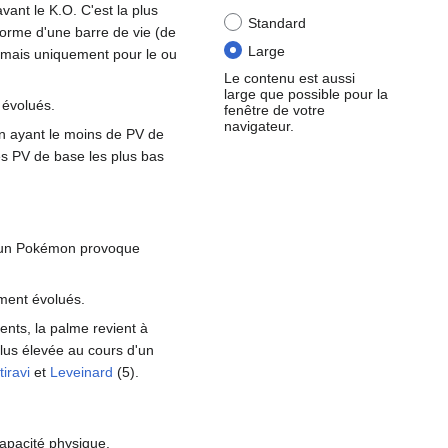
ant le K.O. C'est la plus
Standard
 forme d'une barre de vie (de
Large
 (mais uniquement pour le ou
Le contenu est aussi
large que possible pour la
 évolués.
fenêtre de votre
navigateur.
n ayant le moins de PV de
es PV de base les plus bas
un Pokémon provoque
ment évolués.
lents, la palme revient à
plus élevée au cours d'un
tiravi
et
Leveinard
(5).
capacité physique.