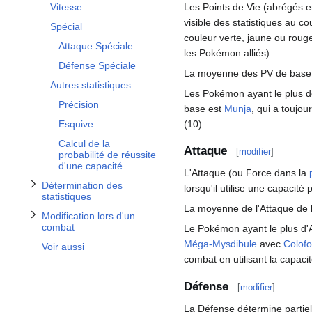
Afficher / masquer la sous-section Détermination des statistiques
Afficher / masquer la sous-section Modification lors d'un combat
Les Points de Vie (abrégés e
Vitesse
visible des statistiques au c
Spécial
couleur verte, jaune ou roug
Attaque Spéciale
les Pokémon alliés).
Défense Spéciale
La moyenne des PV de base e
Autres statistiques
Les Pokémon ayant le plus 
Précision
base est
Munja
, qui a toujo
(10).
Esquive
Calcul de la
Attaque
[
modifier
]
probabilité de réussite
d'une capacité
L'Attaque (ou Force dans la
Détermination des
lorsqu'il utilise une capacité
statistiques
La moyenne de l'Attaque de 
Modification lors d'un
combat
Le Pokémon ayant le plus d'
Méga-Mysdibule
avec
Colofo
Voir aussi
combat en utilisant la capaci
Défense
[
modifier
]
La Défense détermine partie