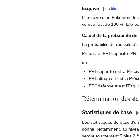
Esquive
[
modifier
]
L'Esquive d'un Pokémon déter
combat est de 100
%. Elle p
Calcul de la probabilité de
La probabilité de réussite d'
P
r
e
u
s
s
i
t
e
=
P
R
E
c
a
p
a
c
i
t
e
×
P
R
E
où
:
P
R
E
c
a
p
a
c
i
t
e
est la Précis
P
R
E
a
t
t
a
q
u
a
n
t
est la Préc
E
S
Q
d
e
f
e
n
s
e
u
r
est l'Esqu
Détermination des sta
Statistiques de base
[
m
Les statistiques de base d'u
donné. Notamment, au niveau 
seront exactement 5 plus 2 f