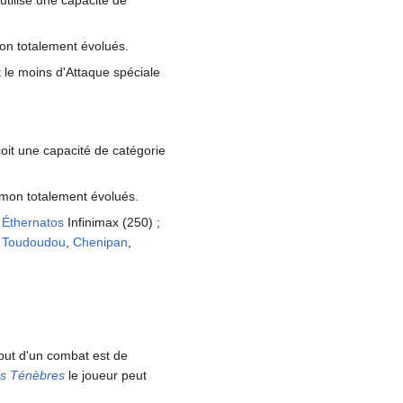
tilise une capacité de
on totalement évolués.
 le moins d'Attaque spéciale
oit une capacité de catégorie
mon totalement évolués.
r
Éthernatos
Infinimax (250)
;
,
Toudoudou
,
Chenipan
,
ébut d'un combat est de
es Ténèbres
le joueur peut