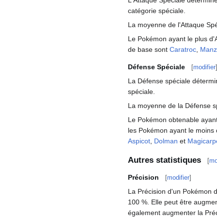
L'Attaque Spéciale détermine
catégorie spéciale.
La moyenne de l'Attaque Spé
Le Pokémon ayant le plus d'
de base sont
Caratroc
,
Manz
Défense Spéciale
[
modifier
La Défense spéciale détermin
spéciale.
La moyenne de la Défense sp
Le Pokémon obtenable ayant 
les Pokémon ayant le moins 
Aspicot
,
Dolman
et
Magicarp
Autres statistiques
[
mo
Précision
[
modifier
]
La Précision d'un Pokémon dét
100
%. Elle peut être augme
également augmenter la Préc