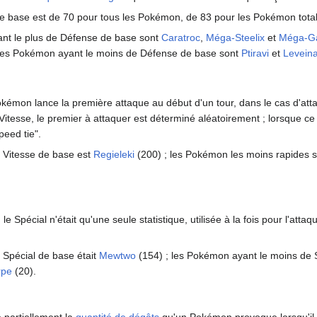
 base est de 70 pour tous les Pokémon, de 83 pour les Pokémon tota
nt le plus de Défense de base sont
Caratroc
,
Méga-Steelix
et
Méga-Ga
 les Pokémon ayant le moins de Défense de base sont
Ptiravi
et
Levein
okémon lance la première attaque au début d'un tour, dans le cas d'
tesse, le premier à attaquer est déterminé aléatoirement
; lorsque ce 
peed tie".
 Vitesse de base est
Regieleki
(200)
; les Pokémon les moins rapides 
e Spécial n'était qu'une seule statistique, utilisée à la fois pour l'atta
 Spécial de base était
Mewtwo
(154)
; les Pokémon ayant le moins de 
rpe
(20).