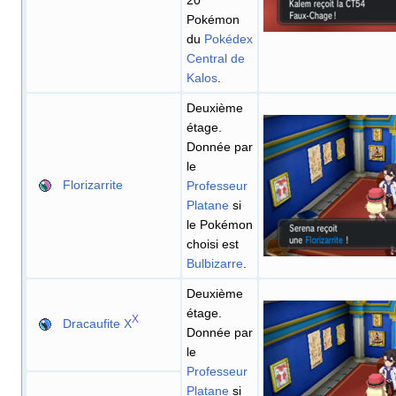
20
Pokémon
du
Pokédex
Central de
Kalos
.
Deuxième
étage.
Donnée par
le
Florizarrite
Professeur
Platane
si
le Pokémon
choisi est
Bulbizarre
.
Deuxième
étage.
X
Dracaufite X
Donnée par
le
Professeur
Platane
si