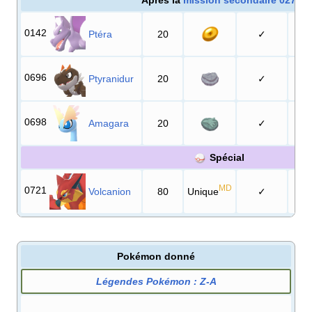
0142
Ptéra
20
✓
0696
Ptyranidur
20
✓
0698
Amagara
20
✓
Spécial
MD
0721
Volcanion
80
Unique
✓
Pokémon donné
Légendes Pokémon
:
Z-A