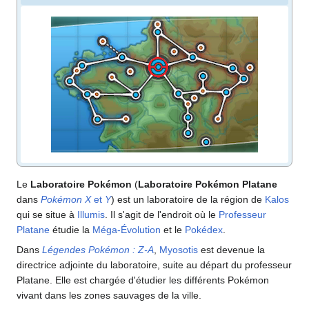
Le
Laboratoire Pokémon
(
Laboratoire Pokémon Platane
dans
Pokémon X
et
Y
) est un laboratoire de la région de
Kalos
qui se situe à
Illumis
. Il s'agit de l'endroit où le
Professeur
Platane
étudie la
Méga-Évolution
et le
Pokédex
.
Dans
Légendes Pokémon
:
Z-A
,
Myosotis
est devenue la
directrice adjointe du laboratoire, suite au départ du professeur
Platane. Elle est chargée d'étudier les différents Pokémon
vivant dans les zones sauvages de la ville.