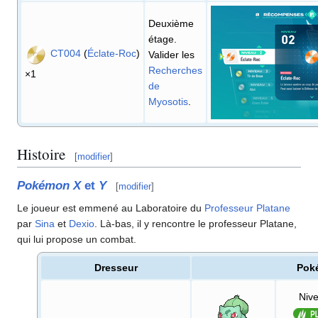
Deuxième
étage.
CT004
(
Éclate-Roc
)
Valider les
Recherches
×1
de
Myosotis
.
Histoire
[
modifier
]
Pokémon X
et
Y
[
modifier
]
Le joueur est emmené au Laboratoire du
Professeur Platane
par
Sina
et
Dexio
. Là-bas, il y rencontre le professeur Platane,
qui lui propose un combat.
Dresseur
Pok
Niv