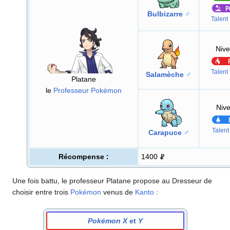
Bulbizarre
♂
Talent
Nive
Talent
Salamèche
♂
Platane
le
Professeur Pokémon
Niv
Talent
Carapuce
♂
Récompense
:
1400
Une fois battu, le professeur Platane propose au Dresseur de
choisir entre trois
Pokémon
venus de
Kanto
:
Pokémon X
et
Y