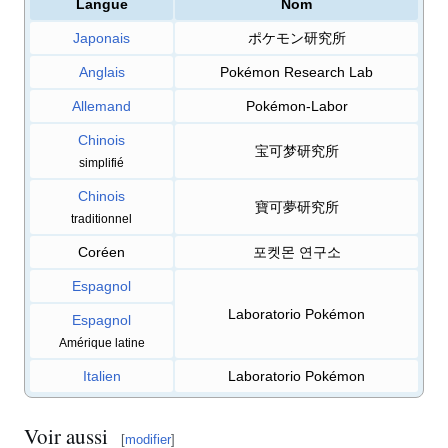
Langue
Nom
Japonais
ポケモン研究所
Anglais
Pokémon Research Lab
Allemand
Pokémon-Labor
Chinois
宝可梦研究所
simplifié
Chinois
寶可夢研究所
traditionnel
Coréen
포켓몬 연구소
Espagnol
Laboratorio Pokémon
Espagnol
Amérique latine
Italien
Laboratorio Pokémon
Voir aussi
[
modifier
]