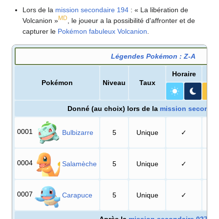
Lors de la
mission secondaire 194
: «
La libération de
MD
Volcanion
»
, le joueur a la possibilité d'affronter et de
capturer le
Pokémon fabuleux
Volcanion
.
Légendes Pokémon
:
Z-A
Horaire
Pokémon
Niveau
Taux
Donné (au choix) lors de la
mission secondai
0001
Bulbizarre
5
Unique
✓
0004
Salamèche
5
Unique
✓
0007
Carapuce
5
Unique
✓
Après la
mission secondaire 027