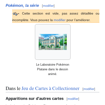
Pokémon, la série
[
modifier
]
Cette section est vide, pas assez détaillée ou
incomplète. Vous pouvez la
modifier
pour l’améliorer.
Le Laboratoire Pokémon
Platane dans le dessin
animé.
Dans le
Jeu de Cartes à Collectionner
[
modifier
]
Apparitions sur d'autres cartes
[
modifier
]