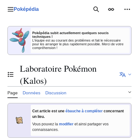
Aller
au
Poképédia
Menu principal
Rechercher
Apparence
Outil
contenu
Poképédia subit actuellement quelques soucis
techniques !
L'équipe est au courant des problèmes et fait le nécessaire
pour les arranger le plus rapidement possible. Merci de votre
compréhension !
Laboratoire Pokémon
Basculer la table des matières
(Kalos)
Page
Données
Discussion
Cet article est une
ébauche à compléter
concernant
un lieu.
Vous pouvez la
modifier
et ainsi partager vos
connaissances.