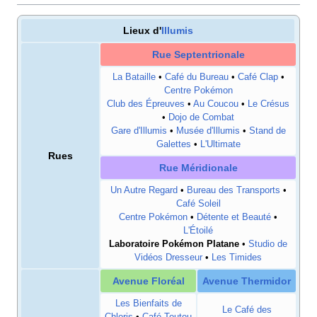
Lieux d'
Illumis
Rue Septentrionale
La Bataille
•
Café du Bureau
•
Café Clap
•
Centre Pokémon
Club des Épreuves
•
Au Coucou
•
Le Crésus
•
Dojo de Combat
Gare d'Illumis
•
Musée d'Illumis
•
Stand de
Galettes
•
L'Ultimate
Rues
Rue Méridionale
Un Autre Regard
•
Bureau des Transports
•
Café Soleil
Centre Pokémon
•
Détente et Beauté
•
L'Étoilé
Laboratoire Pokémon Platane
•
Studio de
Vidéos Dresseur
•
Les Timides
Avenue Floréal
Avenue Thermidor
Les Bienfaits de
Le Café des
Chloris
•
Café Toutou