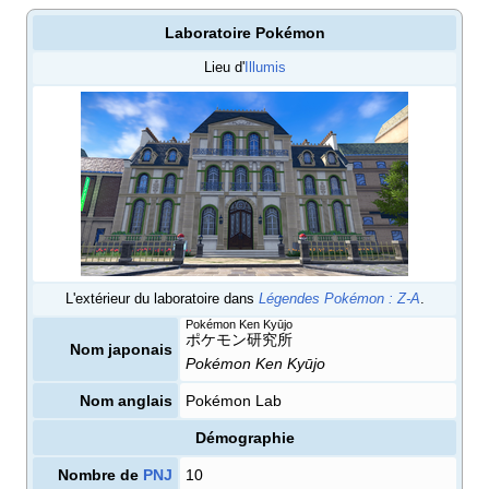
Laboratoire Pokémon
Lieu d'
Illumis
L'extérieur du laboratoire dans
Légendes Pokémon
:
Z-A
.
Pokémon Ken Kyūjo
ポケモン研究所
Nom japonais
Pokémon Ken Kyūjo
Nom anglais
Pokémon Lab
Démographie
Nombre de
PNJ
10