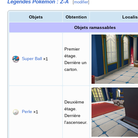
Légendes Pokémon
:
Z-A
[
modifier
]
Objets
Obtention
Localis
Objets ramassables
Premier
étage.
Super Ball
×1
Derrière un
carton.
Deuxième
étage.
Perle
×1
Derrière
l'ascenseur.