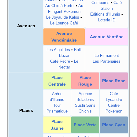
Compères
•
Café
Au Chic-à-Porter
•
Au
Slalom
Fringant Pokémon
Éditions d'Illumis
•
Le Joyau de Kalos
•
Loterie ID
Le Lounge Café
Avenues
Avenue
Avenue Ventôse
Vendémiaire
Les Algolides
•
Ball-
Bazar
Le Firmament
Café Récré
•
Le
Les Partenaires
Nectar
Place
Place
Place Rose
Centrale
Rouge
Arène
Agence
Café
d'Illumis
Beladonis
Lysandre
Tour
Sushi Sans
Centre
Places
Prismatique
Chichis
Pokémon
Place
Place Verte
Place Cyan
Jaune