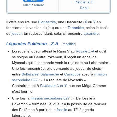
Pistolet à O
Talent
:
Torrent
Repli
Il offre ensuite une
Florizarrite
, une Dracaufite (
X
ou
Y
en
fonction de la version du jeu) ou une
Tortankite
, selon le choix
du
joueur
. En redescendant, celui-ci rencontre
Lysandre
.
Légendes Pokémon
:
Z-A
[
modifier
]
Lorsque le joueur atteint le Rang V au
Royale Z-A
et qu'il
se soigne au Centre Pokémon, il reçoit un appel de
Myosotis qui lui demande venir la rejoindre au Laboratoire.
Une fois rencontrée, elle demande au joueur de choisir
entre
Bulbizarre
,
Salamèche
et
Carapuce
avec la
mission
secondaire 022
: «
La requête de Myosotis
»
.
Contrairement à
Pokémon X
et
Y
, aucune Méga-Gemme
n'est fournie.
Une fois la
mission secondaire 027
: «
De fossile à
Pokémon
»
terminée, le joueur à la possibilité de ranimer
er
des Pokémon à partir d'un
fossile
au 1
étage du
laboratoire.