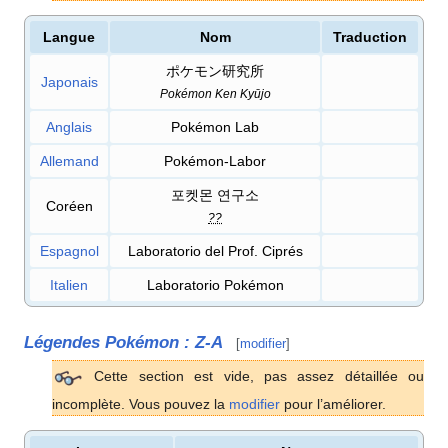
Langue
Nom
Traduction
ポケモン研究所
Japonais
Pokémon Ken Kyūjo
Anglais
Pokémon Lab
Allemand
Pokémon-Labor
포켓몬 연구소
Coréen
??
Espagnol
Laboratorio del Prof. Ciprés
Italien
Laboratorio Pokémon
Légendes Pokémon
:
Z-A
[
modifier
]
Cette section est vide, pas assez détaillée ou
incomplète. Vous pouvez la
modifier
pour l’améliorer.