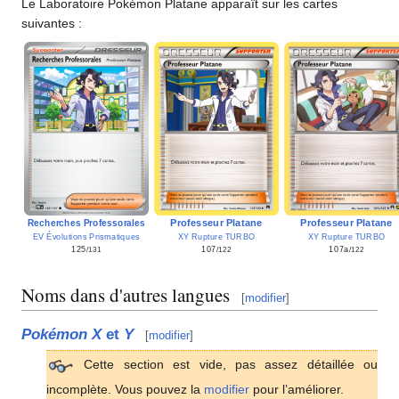
Le Laboratoire Pokémon Platane apparaît sur les cartes
suivantes
:
Recherches Professorales
Professeur Platane
Professeur Platane
EV Évolutions Prismatiques
XY Rupture TURBO
XY Rupture TURBO
125
107
107a
/131
/122
/122
Noms dans d'autres langues
[
modifier
]
Pokémon X
et
Y
[
modifier
]
Cette section est vide, pas assez détaillée ou
incomplète. Vous pouvez la
modifier
pour l’améliorer.