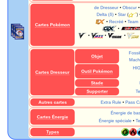
de Dresseur
•
Obscur
Delta (δ)
•
Star
(
)
•
Recréé
•
Team 
Cartes Pokémon
•
•
•
•
Fossi
Objet
Machi
HI
Outil Pokémon
Cartes Dresseur
Stade
Supporter
T
Autres cartes
Extra Rule
•
Pass C
Énergie de ba
Cartes Énergie
Énergie spéciale
•
T
Types