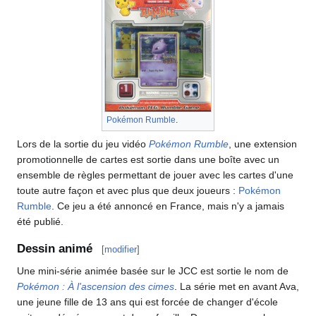
Pokémon Rumble
.
Lors de la sortie du jeu vidéo
Pokémon Rumble
, une extension
promotionnelle de cartes est sortie dans une boîte avec un
ensemble de règles permettant de jouer avec les cartes d'une
toute autre façon et avec plus que deux joueurs
:
Pokémon
Rumble
. Ce jeu a été annoncé en France, mais n'y a jamais
été publié.
Dessin animé
[
modifier
]
Une mini-série animée basée sur le JCC est sortie le nom de
Pokémon
: À l'ascension des cimes
. La série met en avant Ava,
une jeune fille de 13 ans qui est forcée de changer d'école