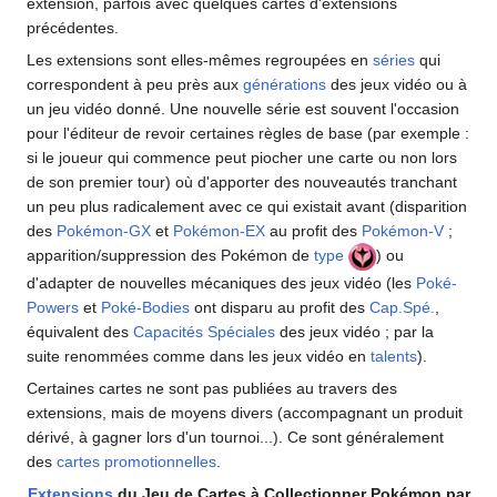
extension, parfois avec quelques cartes d'extensions
précédentes.
Les extensions sont elles-mêmes regroupées en
séries
qui
correspondent à peu près aux
générations
des jeux vidéo ou à
un jeu vidéo donné. Une nouvelle série est souvent l'occasion
pour l'éditeur de revoir certaines règles de base (par exemple
:
si le joueur qui commence peut piocher une carte ou non lors
de son premier tour) où d'apporter des nouveautés tranchant
un peu plus radicalement avec ce qui existait avant (disparition
des
Pokémon-GX
et
Pokémon-EX
au profit des
Pokémon-V
;
apparition/suppression des Pokémon de
type
) ou
d'adapter de nouvelles mécaniques des jeux vidéo (les
Poké-
Powers
et
Poké-Bodies
ont disparu au profit des
Cap.Spé.
,
équivalent des
Capacités Spéciales
des jeux vidéo
; par la
suite renommées comme dans les jeux vidéo en
talents
).
Certaines cartes ne sont pas publiées au travers des
extensions, mais de moyens divers (accompagnant un produit
dérivé, à gagner lors d'un tournoi...). Ce sont généralement
des
cartes promotionnelles
.
Extensions
du
Jeu de Cartes à Collectionner Pokémon
par