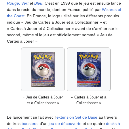
Rouge, Vert
et
Bleu
. C'est en 1999 que le jeu est ensuite lancé
dans le reste du monde, dont en France, publié par
Wizards of
the Coast
. En France, le logo utilisé sur les différents produits
indique «
Jeu de Cartes à Jouer et à Collectionner
» et
«
Cartes à Jouer et à Collectionner
» avant de s'arrêter sur le
second, même si le jeu est officiellement nommé «
Jeu de
Cartes à Jouer
».
«
Jeu de Cartes à Jouer
«
Cartes à Jouer et à
et à Collectionner
»
Collectionner
»
Le lancement se fait avec l'
extension
Set de Base
au travers
de trois
boosters
, d'un
jeu de découverte
et de quatre
decks à