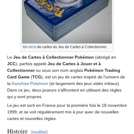
Un
deck
de cartes du Jeu de Cartes à Collectionner.
Le
Jeu de Cartes à Collectionner Pokémon
(abrégé en
JCC
), parfois appelé
Jeu de Cartes à Jouer et à
Collectionner
ou sous son nom anglais
Pokémon Trading
Card Game
(
TCG
), est un jeu de cartes inspiré de l'univers de
la
franchise Pokémon
(et largement des jeux vidéo initiaux).
Dans ce jeu, deux joueurs s'affrontent en utilisant des règles
qui y sont propres.
Le jeu est sorti en France pour la première fois le 18 novembre
1999, et se voit régulièrement mis à jour avec de nouvelles
cartes et nouvelles règles.
Histoire
[
modifier
]