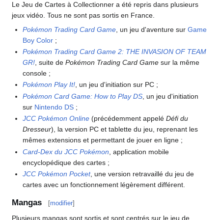
Le Jeu de Cartes à Collectionner a été repris dans plusieurs
jeux vidéo. Tous ne sont pas sortis en France.
Pokémon Trading Card Game
, un jeu d'aventure sur
Game
Boy Color
;
Pokémon Trading Card Game 2: THE INVASION OF TEAM
GR!
, suite de
Pokémon Trading Card Game
sur la même
console
;
Pokémon Play It!
, un jeu d'initiation sur PC
;
Pokémon Card Game: How to Play DS
, un jeu d'initiation
sur
Nintendo DS
;
JCC Pokémon Online
(précédemment appelé
Défi du
Dresseur
), la version PC et tablette du jeu, reprenant les
mêmes extensions et permettant de jouer en ligne
;
Card-Dex du JCC Pokémon
, application mobile
encyclopédique des cartes
;
JCC Pokémon Pocket
, une version retravaillé du jeu de
cartes avec un fonctionnement légèrement différent.
Mangas
[
modifier
]
Plusieurs mangas sont sortis et sont centrés sur le jeu de