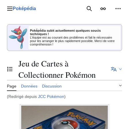
Aller
au
Poképédia
Menu principal
Rechercher
Apparence
Outil
contenu
Poképédia subit actuellement quelques soucis
techniques !
L'équipe est au courant des problèmes et fait le nécessaire
pour les arranger le plus rapidement possible. Merci de votre
compréhension !
Jeu de Cartes à
Basculer la table des matières
Collectionner Pokémon
Page
Données
Discussion
(Redirigé depuis
JCC Pokémon
)