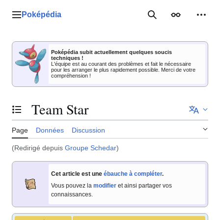
Aller
au
Poképédia
Menu principal
Rechercher
Apparence
Outil
contenu
Poképédia subit actuellement quelques soucis
techniques !
L'équipe est au courant des problèmes et fait le nécessaire
pour les arranger le plus rapidement possible. Merci de votre
compréhension !
Team Star
Basculer la table des matières
Page
Données
Discussion
(Redirigé depuis
Groupe Schedar
)
Cet article est une
ébauche à compléter
.
Vous pouvez la
modifier
et ainsi partager vos
connaissances.