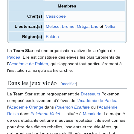
Membres
Chef(s)
Cassiopée
Lieutenant(s)
Meloco
,
Brome
,
Ortiga
,
Erio
et
Nèflie
Région(s)
Paldea
La
Team Star
est une organisation active de la région de
Paldea
. Elle est constituée des élèves les plus turbulents de
l'
Académie de Paldea
, qui s'opposent tout particulièrement à
l'institution ainsi qu'à sa hiérarchie.
Dans les jeux vidéo
[
modifier
]
La Team Star est un regroupement de
Dresseurs
Pokémon,
composé exclusivement d'élèves de l'
Académie de Paldea
—
l'
Académie Orange
dans
Pokémon Écarlate
ou l'
Académie
Raisin
dans
Pokémon Violet
— située à
Mesaledo
. La majorité
de ces étudiants ont une mauvaise réputation
; ils sont connus
pour être des élèves rebelles, insolents et trouble-fêtes, qui
préfèrent sécher leurs cours plutôt qu'y assister. Leur but