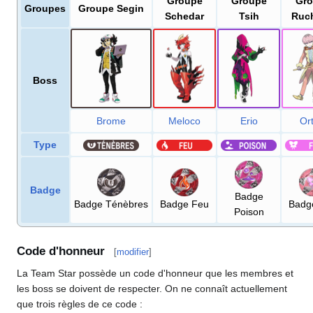
Groupe
Groupe
Gro
Groupes
Groupe Segin
Schedar
Tsih
Ruc
Boss
Brome
Meloco
Erio
Ort
Type
Badge
Badge
Badge Ténèbres
Badge Feu
Badg
Poison
Code d'honneur
[
modifier
]
La Team Star possède un code d'honneur que les membres et
les boss se doivent de respecter. On ne connaît actuellement
que trois règles de ce code
: