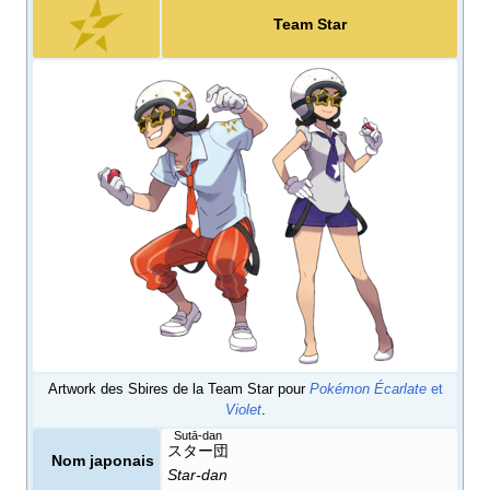
Team Star
Artwork des Sbires de la Team Star pour
Pokémon Écarlate
et
Violet
.
Sutā-dan
スター団
Nom japonais
Star-dan