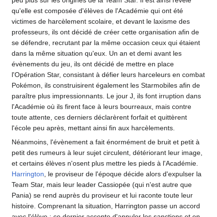
peu plus sur les origines de la Team Star. Il est ainsi révélé
qu'elle est composée d'élèves de l'Académie qui ont été
victimes de harcèlement scolaire, et devant le laxisme des
professeurs, ils ont décidé de créer cette organisation afin de
se défendre, recrutant par la même occasion ceux qui étaient
dans la même situation qu'eux. Un an et demi avant les
évènements du jeu, ils ont décidé de mettre en place
l'Opération Star, consistant à défier leurs harceleurs en combat
Pokémon, ils construisirent également les Starmobiles afin de
paraître plus impressionnants. Le jour J, ils font irruption dans
l'Académie où ils firent face à leurs bourreaux, mais contre
toute attente, ces derniers déclarèrent forfait et quittèrent
l'école peu après, mettant ainsi fin aux harcèlements.
Néanmoins, l'évènement a fait énormément de bruit et petit à
petit des rumeurs à leur sujet circulent, détériorant leur image,
et certains élèves n'osent plus mettre les pieds à l'Académie.
Harrington
, le proviseur de l'époque décide alors d'expulser la
Team Star, mais leur leader Cassiopée (qui n'est autre que
Pania) se rend auprès du proviseur et lui raconte toute leur
histoire. Comprenant la situation, Harrington passe un accord
avec l'élève
: ce dernier accepte d'annuler les sanctions et en