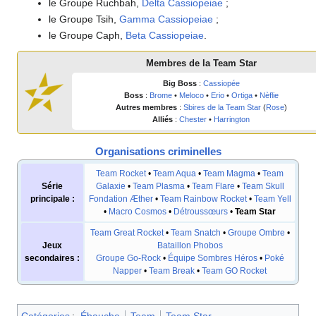
le Groupe Ruchbah,
Delta Cassiopeiae
;
le Groupe Tsih,
Gamma Cassiopeiae
;
le Groupe Caph,
Beta Cassiopeiae
.
Membres de la
Team Star
Big Boss
:
Cassiopée
Boss
:
Brome
•
Meloco
•
Erio
•
Ortiga
•
Nèflie
Autres membres
:
Sbires de la Team Star
(
Rose
)
Alliés
:
Chester
•
Harrington
Organisations criminelles
Team Rocket
•
Team Aqua
•
Team Magma
•
Team
Série
Galaxie
•
Team Plasma
•
Team Flare
•
Team Skull
principale
:
Fondation Æther
•
Team Rainbow Rocket
•
Team Yell
•
Macro Cosmos
•
Détroussœurs
•
Team Star
Team Great Rocket
•
Team Snatch
•
Groupe Ombre
•
Jeux
Bataillon Phobos
secondaires
:
Groupe Go-Rock
•
Équipe Sombres Héros
•
Poké
Napper
•
Team Break
•
Team GO Rocket