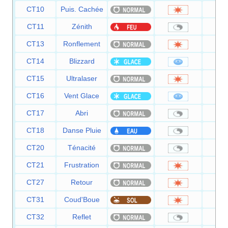
CT10
Puis. Cachée
CT11
Zénith
CT13
Ronflement
4
CT14
Blizzard
1
CT15
Ultralaser
1
CT16
Vent Glace
5
CT17
Abri
CT18
Danse Pluie
CT20
Ténacité
CT21
Frustration
CT27
Retour
CT31
Coud'Boue
2
CT32
Reflet