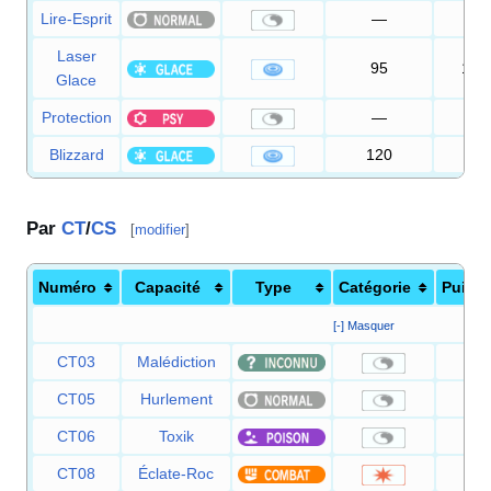
Lire-Esprit
—
—
Laser
95
100
Glace
Protection
—
—
Blizzard
120
70
Par
CT
/
CS
[
modifier
]
Numéro
Capacité
Type
Catégorie
Puiss
[-] Masquer
CT03
Malédiction
CT05
Hurlement
CT06
Toxik
CT08
Éclate-Roc
2