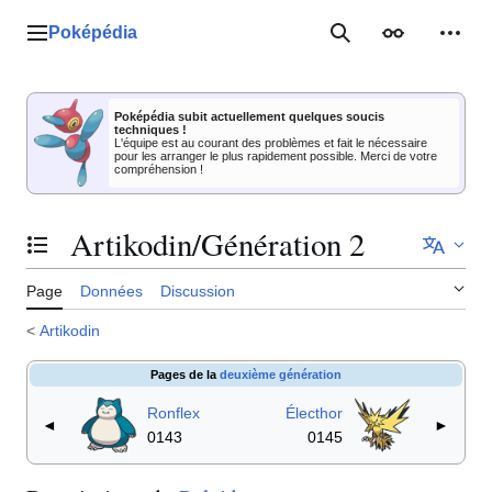
Aller
au
Poképédia
Menu principal
Rechercher
Apparence
Outil
contenu
Poképédia subit actuellement quelques soucis
techniques !
L'équipe est au courant des problèmes et fait le nécessaire
pour les arranger le plus rapidement possible. Merci de votre
compréhension !
Artikodin/Génération 2
Basculer la table des matières
Page
Données
Discussion
<
Artikodin
Pages de la
deuxième génération
Ronflex
Électhor
◄
►
0143
0145