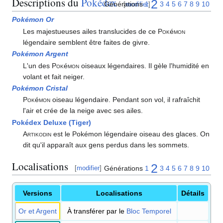
Descriptions du
Pokédex
2
Générations
1
3
4
5
6
7
8
9
10
[
modifier
]
Pokémon Or
Les majestueuses ailes translucides de ce
Pok
é
mon
légendaire semblent être faites de givre.
Pokémon Argent
L'un des
Pok
é
mon
oiseaux légendaires. Il gèle l'humidité en
volant et fait neiger.
Pokémon Cristal
Pok
é
mon
oiseau légendaire. Pendant son vol, il rafraîchit
l'air et crée de la neige avec ses ailes.
Pokédex Deluxe (Tiger)
Artikodin
est le Pokémon légendaire oiseau des glaces. On
dit qu'il apparaît aux gens perdus dans les sommets.
Localisations
2
Générations
1
3
4
5
6
7
8
9
10
[
modifier
]
Versions
Localisations
Détails
Or et Argent
À transférer par le
Bloc Temporel