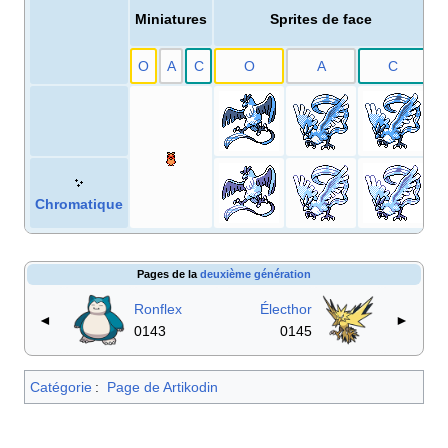
Miniatures
Sprites de face
O
A
C
O
A
C
O
Chromatique
Pages de la
deuxième génération
Ronflex
Électhor
◄
►
0143
0145
Catégorie
:
Page de Artikodin