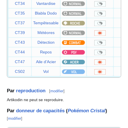
CT34
Vantardise
CT35
Blabla Dodo
CT37
Tempêtesable
CT39
Météores
6
CT43
Détection
CT44
Repos
CT47
Aile d'Acier
7
CS02
Vol
7
Par
reproduction
[
modifier
]
Artikodin ne peut se reproduire.
Par
donneur de capacités
(
Pokémon Cristal
)
[
modifier
]