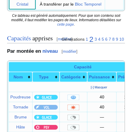
Cristal
À transférer par le
Bloc Temporel
Ce tableau est généré automatiquement. Pour que son contenu soit
modifié, il faut modifier les pages de lieux. Informations détaillées sur
cette page
.
Capacités
apprises
2
Générations
1
3
4
5
6
7
8
9
10
[
modifier
]
Par montée en
niveau
[
modifier
]
Capacité
Nom
Type
Catégorie
Puissance
Précis
[-] Masquer
Poudreuse
40
100
Tornade
40
100
Brume
—
—
Hâte
—
—