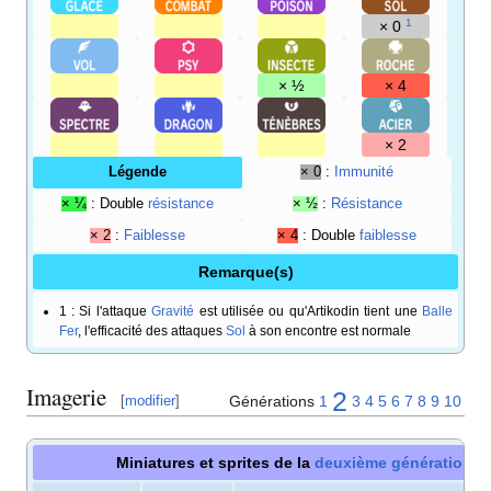
1
× 0
× ½
× 4
× 2
Légende
× 0
:
Immunité
× ¼
: Double
résistance
× ½
:
Résistance
× 2
:
Faiblesse
× 4
: Double
faiblesse
Remarque(s)
1
: Si l'attaque
Gravité
est utilisée ou qu'Artikodin tient une
Balle
Fer
, l'efficacité des attaques
Sol
à son encontre est normale
Imagerie
2
Générations
1
3
4
5
6
7
8
9
10
[
modifier
]
Miniatures et sprites de la
deuxième génération