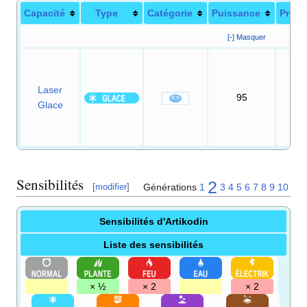
Capacité
Type
Catégorie
Puissance
Préci
[-] Masquer
Laser
95
10
Glace
Sensibilités
2
Générations
1
3
4
5
6
7
8
9
10
[
modifier
]
Sensibilités d'Artikodin
Liste des sensibilités
× ½
× 2
× 2