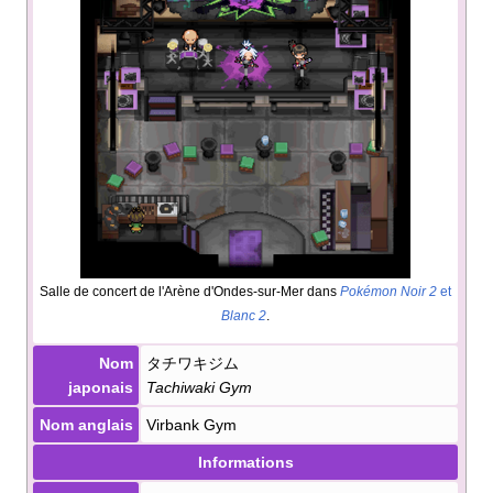
Salle de concert de l'Arène d'Ondes-sur-Mer dans
Pokémon Noir 2
et
Blanc 2
.
Nom
タチワキジム
japonais
Tachiwaki Gym
Nom anglais
Virbank Gym
Informations