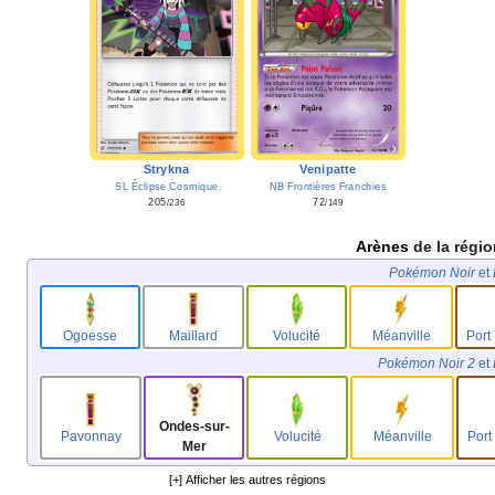
Strykna
Venipatte
SL Éclipse Cosmique
NB Frontières Franchies
205
72
/236
/149
Arènes
de la régio
Pokémon Noir
et
Ogoesse
Maillard
Volucité
Méanville
Port
Pokémon Noir 2
et
Ondes-sur-
Pavonnay
Volucité
Méanville
Port
Mer
[+] Afficher les autres régions