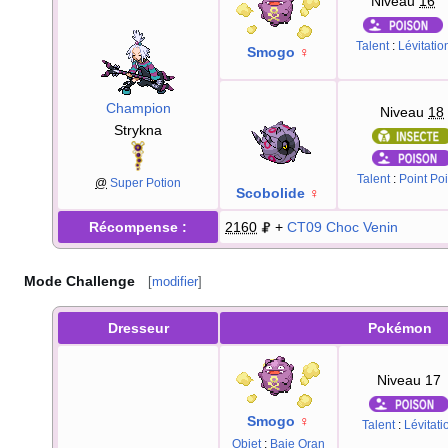
Niveau
16
Talent
:
Lévitatio
Smogo
♀
Champion
Niveau
18
Strykna
Talent
:
Point Po
@
Super Potion
Scobolide
♀
Récompense
:
2160
+
CT09
Choc Venin
Mode Challenge
[
modifier
]
Dresseur
Pokémon
Niveau 17
Smogo
♀
Talent
:
Lévitati
Objet
:
Baie Oran