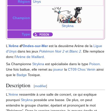
Région
Unys
Champion
Strykna
Type
L'
Arène
d'
Ondes-sur-Mer
est la deuxième Arène de la
Ligue
d'Unys
dans les jeux
Pokémon Noir 2
et
Blanc 2
. Elle remplace
donc l'
Arène de Maillard
.
Sa Championne
Strykna
est spécialisée dans le type
Poison
.
Une fois battue, elle remet au
joueur
la
CT09
Choc Venin
ainsi
que le
Badge
Toxique.
Description
[
modifier
]
L'
Arène
ressemble à une salle de concert, ce qui explique
pourquoi
Strykna
possède une basse. De plus, on peut
entendre le groupe chanter, épelant et prononçant le mot
"Pokémon". Dans la version japonaise, le groupe épelle et