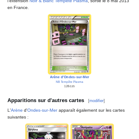
l'extension
Noir & Blanc Tempête Plasma
, sortie le 8 mai 2013
en France.
Arène d'Ondes-sur-Mer
NB Tempête Plasma
126
/135
Apparitions sur d'autres cartes
[
modifier
]
L'
Arène
d'
Ondes-sur-Mer
apparaît également sur les cartes
suivantes
: