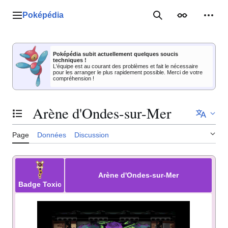
Aller
au
Poképédia
Menu principal
Rechercher
Apparence
Outil
contenu
Poképédia subit actuellement quelques soucis
techniques !
L'équipe est au courant des problèmes et fait le nécessaire
pour les arranger le plus rapidement possible. Merci de votre
compréhension !
Arène d'Ondes-sur-Mer
Basculer la table des matières
Page
Données
Discussion
Arène d'Ondes-sur-Mer
Badge
Toxic