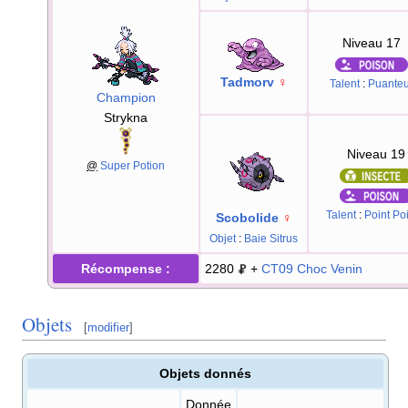
Niveau 17
Tadmorv
♀
Talent
:
Puanteu
Champion
Strykna
Niveau 19
@
Super Potion
Talent
:
Point Po
Scobolide
♀
Objet
:
Baie Sitrus
Récompense
:
2280
+
CT09
Choc Venin
Objets
[
modifier
]
Objets donnés
Donnée