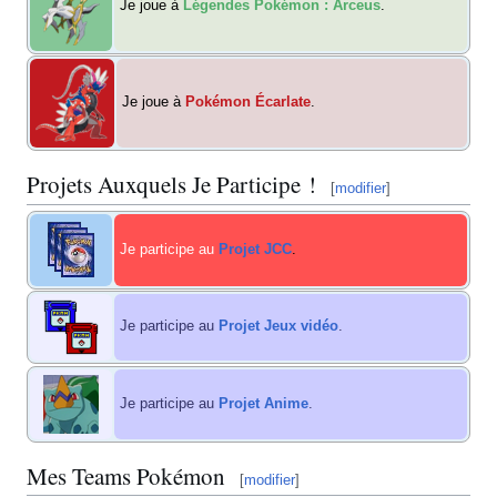
Je joue à
Légendes Pokémon
: Arceus
.
Je joue à
Pokémon Écarlate
.
Projets Auxquels Je Participe
!
[
modifier
]
Je participe au
Projet JCC
.
Je participe au
Projet Jeux vidéo
.
Je participe au
Projet Anime
.
Mes Teams Pokémon
[
modifier
]