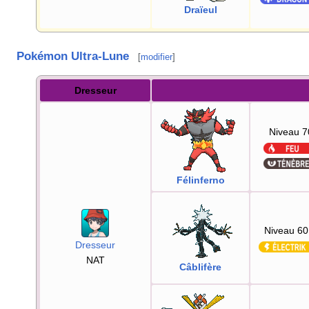
Draïeul
Pokémon Ultra-Lune
[
modifier
]
Dresseur
Niveau 7
Félinferno
Niveau 60
Dresseur
NAT
Câblifère