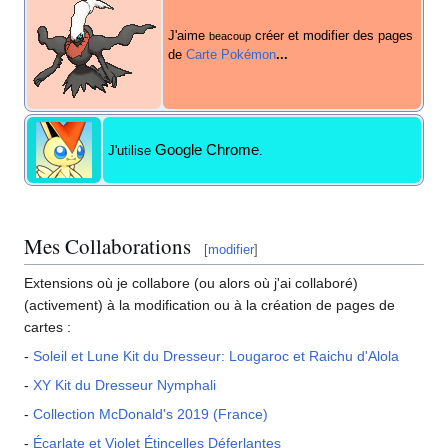
J'aime
créer et modifier des pages
beacoup
de
Carte Pokémon
...
Google Chrome
J'utilise
.
Mes Collaborations
[
modifier
]
Extensions où je collabore (ou alors où j'ai collaboré)
(activement) à la modification ou à la création de pages de
cartes
:
-
Soleil et Lune Kit du Dresseur: Lougaroc et Raichu d'Alola
-
XY Kit du Dresseur Nymphali
-
Collection McDonald's 2019 (France)
-
Écarlate et Violet Étincelles Déferlantes