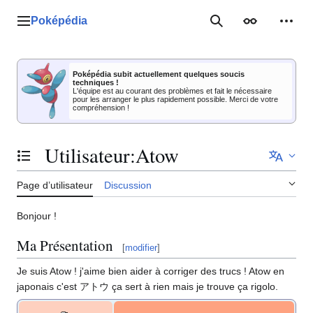
Aller
au
Poképédia
Menu principal
Rechercher
Apparence
Outil
contenu
Poképédia subit actuellement quelques soucis
techniques !
L'équipe est au courant des problèmes et fait le nécessaire
pour les arranger le plus rapidement possible. Merci de votre
compréhension !
Utilisateur
:
Atow
Basculer la table des matières
Page d’utilisateur
Discussion
Bonjour
!
Ma Présentation
[
modifier
]
Je suis Atow
! j'aime bien aider à corriger des trucs
! Atow en
japonais c'est アトウ ça sert à rien mais je trouve ça rigolo.