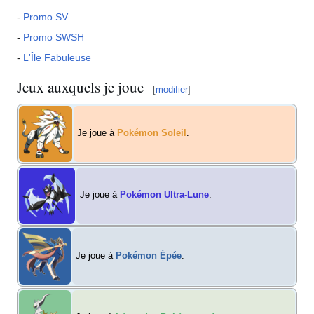
-
Promo SV
-
Promo SWSH
-
L'Île Fabuleuse
Jeux auxquels je joue
[
modifier
]
Je joue à
Pokémon Soleil
.
Je joue à
Pokémon Ultra-Lune
.
Je joue à
Pokémon Épée
.