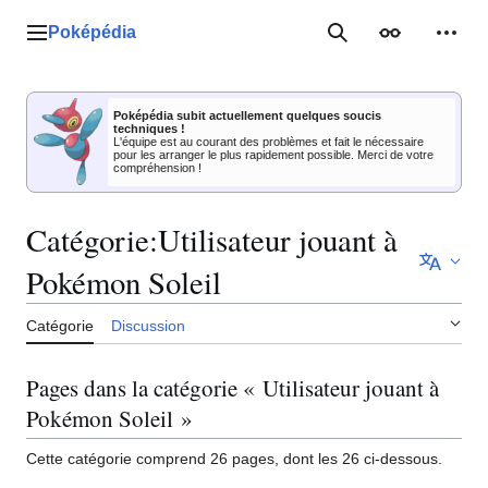
Aller
au
Poképédia
Menu principal
Rechercher
Apparence
Outil
contenu
Poképédia subit actuellement quelques soucis
techniques !
L'équipe est au courant des problèmes et fait le nécessaire
pour les arranger le plus rapidement possible. Merci de votre
compréhension !
Catégorie
:
Utilisateur jouant à
Pokémon Soleil
Catégorie
Discussion
Pages dans la catégorie « Utilisateur jouant à
Pokémon Soleil »
Cette catégorie comprend 26 pages, dont les 26 ci-dessous.