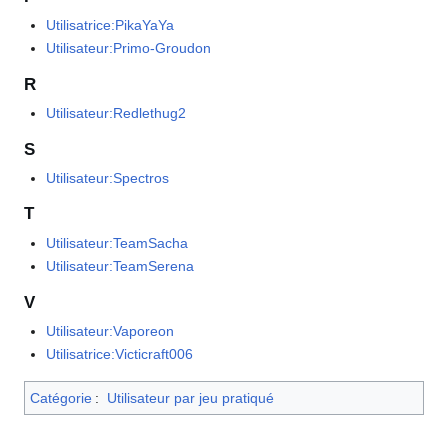
Utilisatrice:PikaYaYa
Utilisateur:Primo-Groudon
R
Utilisateur:Redlethug2
S
Utilisateur:Spectros
T
Utilisateur:TeamSacha
Utilisateur:TeamSerena
V
Utilisateur:Vaporeon
Utilisatrice:Victicraft006
Catégorie
:
Utilisateur par jeu pratiqué