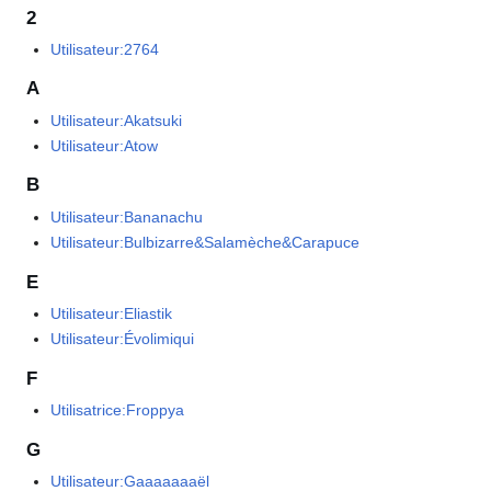
2
Utilisateur:2764
A
Utilisateur:Akatsuki
Utilisateur:Atow
B
Utilisateur:Bananachu
Utilisateur:Bulbizarre&Salamèche&Carapuce
E
Utilisateur:Eliastik
Utilisateur:Évolimiqui
F
Utilisatrice:Froppya
G
Utilisateur:Gaaaaaaaël