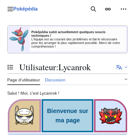
Aller
au
Poképédia
Menu principal
Rechercher
Apparence
Outil
contenu
Poképédia subit actuellement quelques soucis
techniques !
L'équipe est au courant des problèmes et fait le nécessaire
pour les arranger le plus rapidement possible. Merci de votre
compréhension !
Utilisateur
:
Lycanrok
Basculer la table des matières
Page d’utilisateur
Discussion
Salut
! Moi, c'est Lycanrok
!
Bienvenue sur
ma page