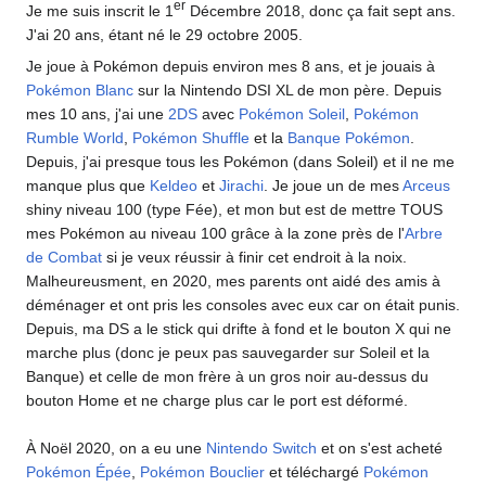
er
Je me suis inscrit le 1
Décembre 2018, donc ça fait sept ans.
J'ai 20 ans, étant né le 29 octobre 2005.
Je joue à Pokémon depuis environ mes 8 ans, et je jouais à
Pokémon Blanc
sur la Nintendo DSI XL de mon père. Depuis
mes 10 ans, j'ai une
2DS
avec
Pokémon Soleil
,
Pokémon
Rumble World
,
Pokémon Shuffle
et la
Banque Pokémon
.
Depuis, j'ai presque tous les Pokémon (dans Soleil) et il ne me
manque plus que
Keldeo
et
Jirachi
. Je joue un de mes
Arceus
shiny niveau 100 (type Fée), et mon but est de mettre TOUS
mes Pokémon au niveau 100 grâce à la zone près de l'
Arbre
de Combat
si je veux réussir à finir cet endroit à la noix.
Malheureusment, en 2020, mes parents ont aidé des amis à
déménager et ont pris les consoles avec eux car on était punis.
Depuis, ma DS a le stick qui drifte à fond et le bouton X qui ne
marche plus (donc je peux pas sauvegarder sur Soleil et la
Banque) et celle de mon frère à un gros noir au-dessus du
bouton Home et ne charge plus car le port est déformé.
À Noël 2020, on a eu une
Nintendo Switch
et on s'est acheté
Pokémon Épée
,
Pokémon Bouclier
et téléchargé
Pokémon