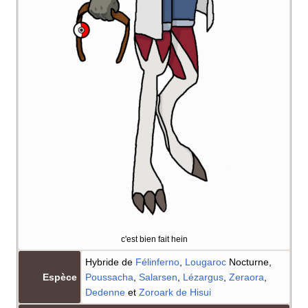
c'est bien fait hein
Hybride de
Félinferno
,
Lougaroc
Nocturne,
Espèce
Poussacha
,
Salarsen
,
Lézargus
,
Zeraora
,
Dedenne
et
Zoroark de Hisui