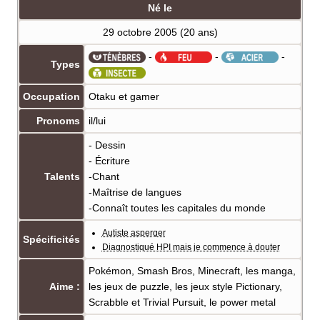
Né le
29 octobre 2005 (20 ans)
-
-
-
Types
Occupation
Otaku et gamer
Pronoms
il/lui
- Dessin
- Écriture
Talents
-Chant
-Maîtrise de langues
-Connaît toutes les capitales du monde
Autiste asperger
Spécificités
Diagnostiqué HPI mais je commence à douter
Pokémon, Smash Bros, Minecraft, les manga,
Aime
:
les jeux de puzzle, les jeux style Pictionary,
Scrabble et Trivial Pursuit, le power metal