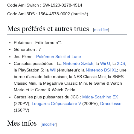
Code Ami Switch
: SW-1920-0278-4514
Code Ami 3DS
: 1564-4578-0002 (inutilisé)
Mes préférés et autres trucs
[
modifier
]
Pokémon
: Félinferno n°1
Génération
: 7
Jeu Pkmn
:
Pokémon Soleil et Lune
Consoles possédées
: La
Nintendo Switch
, la
Wii U
; la
2DS
;
la PlayStation 5; la
Wii
(émulateur); la
Nintendo DSi XL
; une
borne d'arcade faite maison; la NES Classic Mini; la SNES
Classic Mini, la Megadrive Classic Mini, le Game & Watch
Mario et le Game & Watch Zelda.
Cartes les plus puissantes du JCC
:
Méga-Scarhino EX
(220PV),
Lougaroc Crépusculaire V
(200PV),
Dracolosse
(160PV)
Mes infos
[
modifier
]