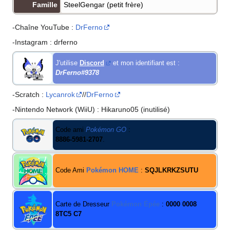
Famille
SteelGengar (petit frère)
-Chaîne YouTube
:
DrFerno
-Instagram
: drferno
J'utilise
Discord
et mon identifiant est
:
DrFerno
#
9378
-Scratch
:
Lycanrok
//
DrFerno
-Nintendo Network (WiiU)
: Hikaruno05 (inutilisé)
Code ami
Pokémon GO
:
8886-5981-2707
.
Code Ami
Pokémon HOME
:
SQJLKRKZSUTU
Carte de Dresseur
Pokémon Épée
:
0000 0008
8TC5 C7