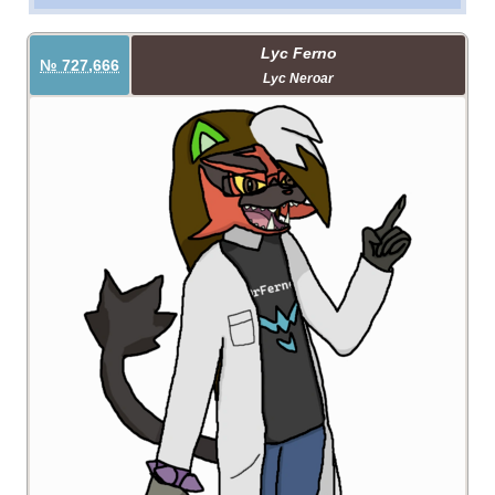
Lyc Ferno
№ 727,666
Lyc Neroar