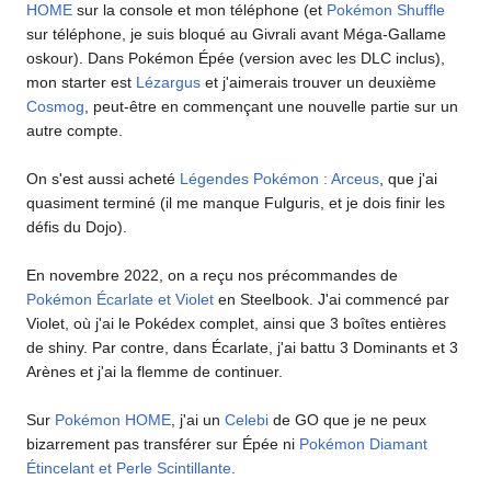
HOME
sur la console et mon téléphone (et
Pokémon Shuffle
sur téléphone, je suis bloqué au Givrali avant Méga-Gallame
oskour). Dans Pokémon Épée (version avec les DLC inclus),
mon starter est
Lézargus
et j'aimerais trouver un deuxième
Cosmog
, peut-être en commençant une nouvelle partie sur un
autre compte.
On s'est aussi acheté
Légendes Pokémon
: Arceus
, que j'ai
quasiment terminé (il me manque Fulguris, et je dois finir les
défis du Dojo).
En novembre 2022, on a reçu nos précommandes de
Pokémon Écarlate et Violet
en Steelbook. J'ai commencé par
Violet, où j'ai le Pokédex complet, ainsi que 3 boîtes entières
de shiny. Par contre, dans Écarlate, j'ai battu 3 Dominants et 3
Arènes et j'ai la flemme de continuer.
Sur
Pokémon HOME
, j'ai un
Celebi
de GO que je ne peux
bizarrement pas transférer sur Épée ni
Pokémon Diamant
Étincelant et Perle Scintillante
.