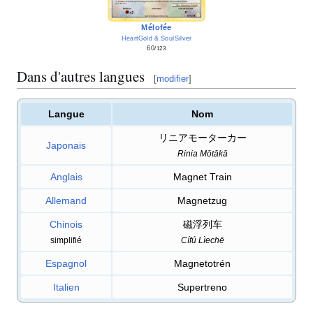
Mélofée
HeartGold & SoulSilver
60
/123
Dans d'autres langues
[
modifier
]
Langue
Nom
リニアモーターカー
Japonais
Rinia Mōtākā
Anglais
Magnet Train
Allemand
Magnetzug
Chinois
磁浮列车
simplifié
Cífú Lìechē
Espagnol
Magnetotrén
Italien
Supertreno