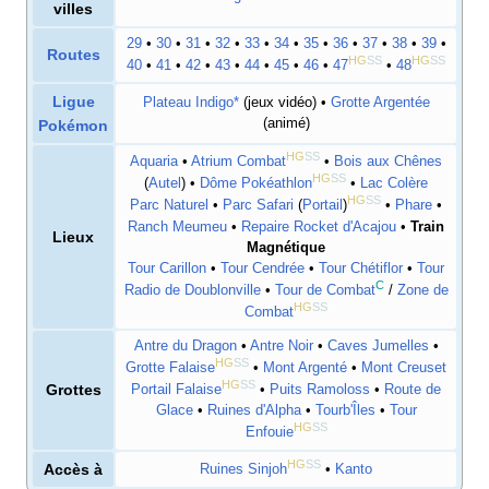
villes
29
•
30
•
31
•
32
•
33
•
34
•
35
•
36
•
37
•
38
•
39
•
Routes
HG
SS
HG
SS
40
•
41
•
42
•
43
•
44
•
45
•
46
•
47
•
48
Ligue
Plateau Indigo
*
(jeux vidéo) •
Grotte Argentée
(animé)
Pokémon
HG
SS
Aquaria
•
Atrium Combat
•
Bois aux Chênes
HG
SS
(
Autel
) •
Dôme Pokéathlon
•
Lac Colère
HG
SS
Parc Naturel
•
Parc Safari
(
Portail
)
•
Phare
•
Ranch Meumeu
•
Repaire Rocket d'Acajou
•
Train
Lieux
Magnétique
Tour Carillon
•
Tour Cendrée
•
Tour Chétiflor
•
Tour
C
Radio de Doublonville
•
Tour de Combat
/
Zone de
HG
SS
Combat
Antre du Dragon
•
Antre Noir
•
Caves Jumelles
•
HG
SS
Grotte Falaise
•
Mont Argenté
•
Mont Creuset
HG
SS
Grottes
Portail Falaise
•
Puits Ramoloss
•
Route de
Glace
•
Ruines d'Alpha
•
Tourb'Îles
•
Tour
HG
SS
Enfouie
HG
SS
Accès à
Ruines Sinjoh
•
Kanto