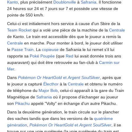
Kanto
, plus précisément
Doublonville
à
Safrania
. Il fonctionne
24 heures sur 24 et 7 jours sur 7 et possède une vitesse de
pointe de 550
km/h.
Celui-ci est initialement hors service à cause d'un Sbire de la
Team Rocket
qui a volé une pièce de la machine de la
Centrale
de Kanto. Le train est accessible dès que le joueur a remis la
Centrale
en marche. Pour monter à bord, le joueur doit utiliser
le
Passe Train
. La
copieuse
de Safrania le lui remet s'il lui
rapporte sa
Poké Poupée
(que
Red
lui avait donnée trois ans
auparavant) qui doit être retrouvée au fan-club à
Carmin sur
Mer
.
Dans
Pokémon Or HeartGold
et
Argent SoulSilver
, après que
le joueur a capturé
Électhor
à la
Centrale
et obtenu le numéro
de téléphone du
Major Bob
, celui-ci apparaît à la gare du Train
Magnétique de
Safrania
où il propose d'échanger au joueur
son
Pikachu
appelé "Volty" en échange d'un autre Pikachu.
Dans la deuxième génération, le train circule sur le plancher
des vaches tandis que dans les versions de la
quatrième
génération
,
Pokémon Or HeartGold
et
Argent SoulSilver
, il se
trouve sur une voie surélevée (la voie surélevée du train est