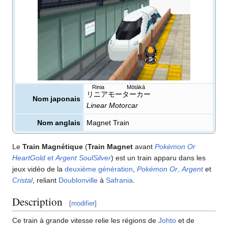
Rinia Mōtākā
リニアモーターカー
Nom japonais
Linear Motorcar
Nom anglais
Magnet Train
Le
Train Magnétique
(
Train Magnet
avant
Pokémon Or
HeartGold
et
Argent SoulSilver
) est un train apparu dans les
jeux vidéo de la
deuxième génération
,
Pokémon Or
,
Argent
et
Cristal
, reliant
Doublonville
à
Safrania
.
Description
[
modifier
]
Ce train à grande vitesse relie les régions de
Johto
et de