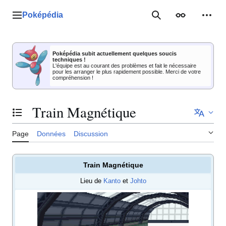
Aller
au
Poképédia
Menu principal
Rechercher
Apparence
Outil
contenu
Poképédia subit actuellement quelques soucis
techniques !
L'équipe est au courant des problèmes et fait le nécessaire
pour les arranger le plus rapidement possible. Merci de votre
compréhension !
Train Magnétique
Basculer la table des matières
Page
Données
Discussion
Train Magnétique
Lieu de
Kanto
et
Johto