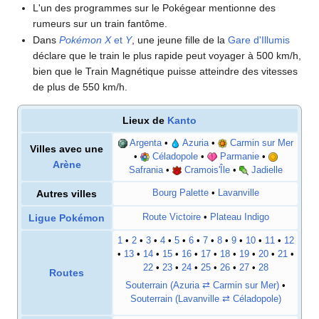
L'un des programmes sur le Pokégear mentionne des
rumeurs sur un train fantôme.
Dans
Pokémon X
et
Y
, une jeune fille de la
Gare d'Illumis
déclare que le train le plus rapide peut voyager à 500
km/h,
bien que le Train Magnétique puisse atteindre des vitesses
de plus de 550
km/h.
Lieux de
Kanto
Argenta
•
Azuria
•
Carmin sur Mer
Villes avec une
•
Céladopole
•
Parmanie
•
Arène
Safrania
•
Cramois'Île
•
Jadielle
Autres villes
Bourg Palette
•
Lavanville
Ligue Pokémon
Route Victoire
•
Plateau Indigo
1
•
2
•
3
•
4
•
5
•
6
•
7
•
8
•
9
•
10
•
11
•
12
•
13
•
14
•
15
•
16
•
17
•
18
•
19
•
20
•
21
•
22
•
23
•
24
•
25
•
26
•
27
•
28
Routes
Souterrain (Azuria ⇄ Carmin sur Mer)
•
Souterrain (Lavanville ⇄ Céladopole)