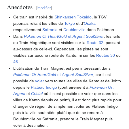
Anecdotes
[
modifier
]
Ce train est inspiré du
Shinkansen Tōkaidō
, le TGV
japonais reliant les villes de
Tokyo
et d'
Osaka
respectivement
Safrania
et
Doublonville
dans Pokémon.
Dans
Pokémon Or HeartGold
et
Argent SoulSilver
, les rails
du Train Magnétique sont visibles sur la
Route 32
, passant
au-dessus de celle-ci. Cependant, les pistes ne sont
visibles sur aucune route de Kanto, ni sur les
Routes 30
ou
46
.
L'utilisation du Train Magnet est peu intéressant dans
Pokémon Or HeartGold
et
Argent SoulSilver
, car il est
possible de
voler
vers toutes les villes de Kanto et de Johto
depuis le
Plateau Indigo
(contrairement à
Pokémon Or
,
Argent
et
Cristal
où il n'est possible de voler que dans les
villes de Kanto depuis ce point), il est donc plus rapide pour
changer de région de simplement voler au Plateau Indigo
puis à la ville souhaitée plutôt que de se rendre à
Doublonville ou Safrania, prendre le Train Magnet puis
voler à destination.