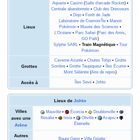
Aquaria
•
Casino
(
Salle d'arcade Rocket
) •
Centrale abandonnée
•
Club des Dresseurs
•
Dojo
•
Forêt de Jade
Laboratoire de Cramois'Île
•
Manoir
Lieux
Pokémon
•
Musée des Sciences
•
L'Océane
•
Parc Safari
(
Parc des Amis
,
GO Park
)
Sylphe SARL
•
Train Magnétique
•
Tour
Pokémon
Caverne Azurée
•
Chutes Tohjo
•
Grotte
Grottes
Sombre
•
Grotte Taupiqueur
•
Îles Écume
•
Mont Sélénite
(
Aire de repos
)
Accès à
Îles Sevii
•
Johto
Lieux de
Johto
Villes
Mauville
•
Écorcia
•
Doublonville
•
avec une
Rosalia
•
Irisia
•
Oliville
•
Acajou
•
Ébènelle
Arène
Autres
Bourg Geon
•
Ville Griotte