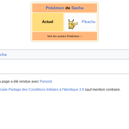
Pokémon
de
Sacha
Actuel
Pikachu
Voir les autres Pokémon
↓
cha
a page a été rendue avec
Parsoid
.
iale-Partage des Conditions Initiales à l'Identique 3.0
sauf mention contraire.