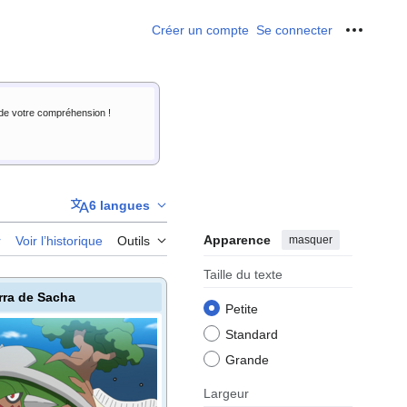
Créer un compte
Se connecter
Outils p
i de votre compréhension !
6 langues
Apparence
masquer
r
Voir l’historique
Outils
Taille du texte
rra de Sacha
Petite
Standard
Grande
Largeur