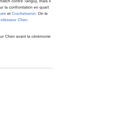
 match contre Tanguy, mais il
pour la confrontation en quart
uée
et
Crochetvenin
. On le
rofesseur Chen
.
ur Chen avant la cérémonie