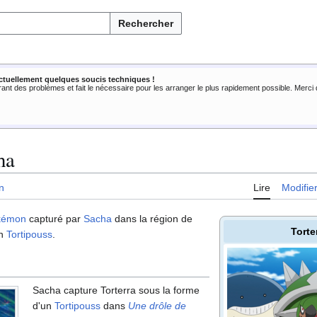
Rechercher
ctuellement quelques soucis techniques !
rant des problèmes et fait le nécessaire pour les arranger le plus rapidement possible. Merc
ha
n
Lire
Modifie
kémon
capturé par
Sacha
dans la région de
Torte
un
Tortipouss
.
Sacha capture Torterra sous la forme
d'un
Tortipouss
dans
Une drôle de