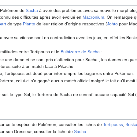
ul Pokémon de
Sacha
à avoir des problèmes avec sa nouvelle morpholog
onnu des difficultés après avoir évolué en
Macronium
. On remarque qu
art
de type
Plante
de leur région d'origine respectives (
Johto
pour Mac
avec sa vitesse sont en contradiction avec les jeux, en effet les Bosk
ilitudes entre Tortipouss et le
Bulbizarre de Sacha
:
ec une dame et se sont pris d'affection pour Sacha
; les dames en ques
capturés suite à un match face à Pikachu.
e, Tortipouss est doué pour interrompre les bagarres entre Pokémon.
rterra, celui-ci n'a gagné aucun match officiel malgré le fait qu'il avait
.
soit le type Sol, le Torterra de Sacha ne connaît aucune capacité Sol 
 sur cette espèce de Pokémon, consulter les fiches de
Tortipouss
,
Boska
sur son Dresseur, consulter la fiche de
Sacha
.