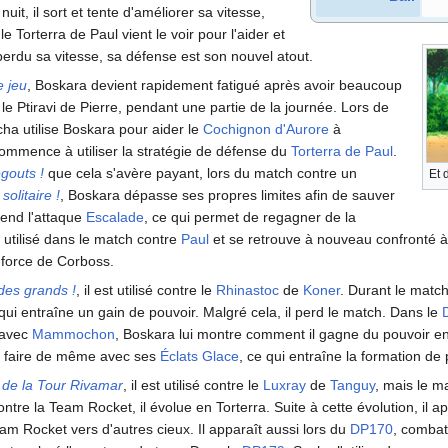
it, il sort et tente d'améliorer sa vitesse,
e Torterra de Paul vient le voir pour l'aider et
perdu sa vitesse, sa défense est son nouvel atout.
e jeu
, Boskara devient rapidement fatigué après avoir beaucoup
 le Ptiravi de Pierre, pendant une partie de la journée. Lors de
cha utilise Boskara pour aider le
Cochignon d'Aurore
à
l commence à utiliser la stratégie de défense du
Torterra de Paul
.
égouts
!
que cela s'avère payant, lors du match contre un
Et 
 solitaire
!
, Boskara dépasse ses propres limites afin de sauver
prend l'attaque
Escalade
, ce qui permet de regagner de la
st utilisé dans le match contre
Paul
et se retrouve à nouveau confronté à
 force de Corboss.
 des grands
!
, il est utilisé contre le
Rhinastoc
de
Koner
. Durant le match
ui entraîne un gain de pouvoir. Malgré cela, il perd le match. Dans le
 avec
Mammochon
, Boskara lui montre comment il gagne du pouvoir e
faire de même avec ses
Éclats Glace
, ce qui entraîne la formation de
n de la Tour Rivamar
, il est utilisé contre le
Luxray
de
Tanguy
, mais le m
ntre la Team Rocket, il évolue en Torterra. Suite à cette évolution, il a
am Rocket vers d'autres cieux. Il apparaît aussi lors du
DP170
, combat 