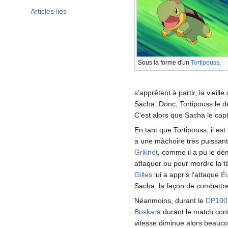
Articles liés
Sous la forme d'un
Tortipouss
.
s'apprêtent à partir, la vieil
Sacha. Donc, Tortipouss le d
C'est alors que Sacha le cap
En tant que Tortipouss, il est 
a une mâchoire très puissante
Griknot
, comme il a pu le dé
attaquer ou pour mordre la tê
Gilles
lui a appris l'attaque
É
Sacha, la façon de combattre 
Néanmoins, durant le
DP100
Boskara
durant le match con
vitesse diminue alors beauco