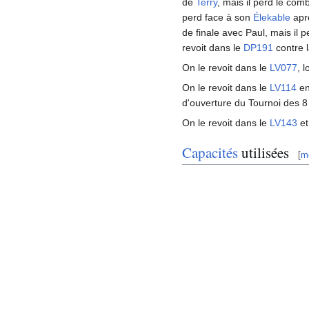
de
Terry
, mais il perd le co
perd face à son
Élekable
aprè
de finale avec Paul, mais il
revoit dans le
DP191
contre l
On le revoit dans le
LV077
, 
On le revoit dans le
LV114
en
d'ouverture du Tournoi des 8
On le revoit dans le
LV143
et
Capacités
utilisées
[
mo