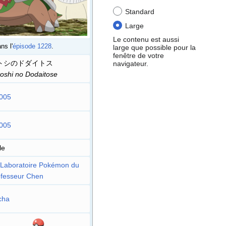
Standard
Large
Le contenu est aussi
ns l'
épisode 1228
.
large que possible pour la
fenêtre de votre
トシのドダイトス
navigateur.
oshi no Dodaitose
005
005
le
Laboratoire Pokémon du
ofesseur Chen
cha