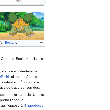
d'un
Boskara
.
 Corboss. Boskara utilise sa
, il avale accidentellement
DP146
, alors que Aurore
n avalant son Éco-Sphère.
 pics de glace sur son dos.
atch doit être annulé. Un peu
pprend l'attaque
qui l'oppose à l'
Hippodocus