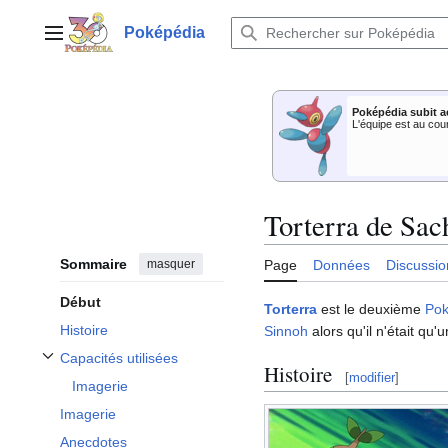
Aller
au
Poképédia
Menu principal
contenu
Poképédia subit a
L'équipe est au cou
Torterra de Sac
Sommaire
masquer
Page
Données
Discussio
Début
Torterra
est le deuxième
Po
Histoire
Sinnoh
alors qu'il n'était qu'
Capacités utilisées
Histoire
Afficher / masquer la sous-section Capacités utilisées
[
modifier
]
Imagerie
Imagerie
Anecdotes