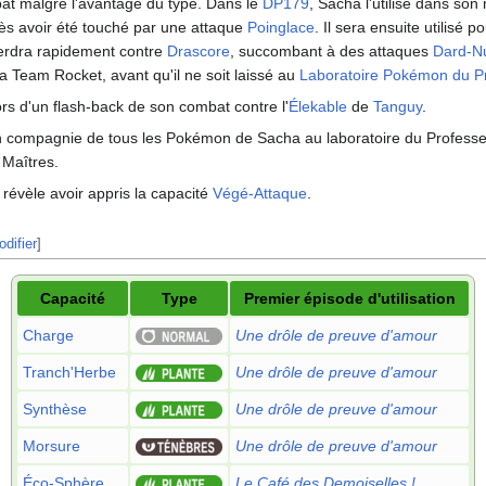
mbat malgré l'avantage du type. Dans le
DP179
, Sacha l'utilise dans son
s avoir été touché par une attaque
Poinglace
. Il sera ensuite utilisé 
 perdra rapidement contre
Drascore
, succombant à des attaques
Dard-N
a Team Rocket, avant qu'il ne soit laissé au
Laboratoire Pokémon du P
lors d'un flash-back de son combat contre l'
Élekable
de
Tanguy
.
 compagnie de tous les Pokémon de Sacha au laboratoire du Professe
 Maîtres.
 révèle avoir appris la capacité
Végé-Attaque
.
difier
]
Capacité
Type
Premier épisode d'utilisation
Charge
Une drôle de preuve d'amour
Tranch'Herbe
Une drôle de preuve d'amour
Synthèse
Une drôle de preuve d'amour
Morsure
Une drôle de preuve d'amour
Éco-Sphère
Le Café des Demoiselles
!