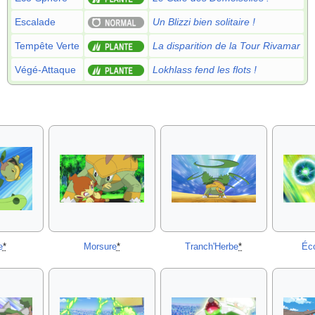
Escalade
Un Blizzi bien solitaire
!
Tempête Verte
La disparition de la Tour Rivamar
Végé-Attaque
Lokhlass fend les flots
!
e
*
Morsure
*
Tranch'Herbe
*
Éc