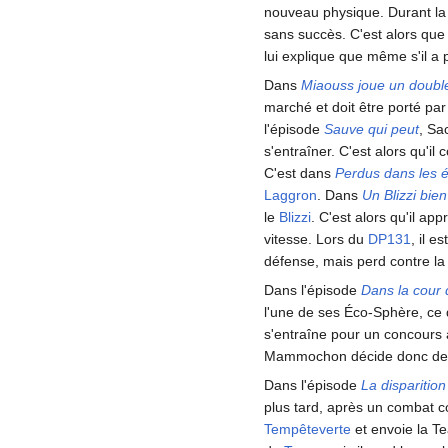
nouveau physique. Durant la nu
sans succès. C'est alors que l
lui explique que même s'il a 
Dans
Miaouss joue un doubl
marché et doit être porté par
l'épisode
Sauve qui peut
, Sa
s'entraîner. C'est alors qu'i
C'est dans
Perdus dans les 
Laggron
. Dans
Un Blizzi bien
le
Blizzi
. C'est alors qu'il ap
vitesse. Lors du
DP131
, il e
défense, mais perd contre la
Dans l'épisode
Dans la cour
l'une de ses Éco-Sphère, ce q
s'entraîne pour un concours
Mammochon décide donc de 
Dans l'épisode
La disparitio
plus tard, après un combat co
Tempêteverte
et envoie la Te