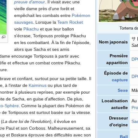
preuve d'amour
. Il vivait avec une
vieille dame près d'une forêt et
empêchait les combats entre
Pokémon
sauvages
. Lorsque la
Team Rocket
Torterra da
vole
Pikachu
et que leur ballon
s'écrase, Tortipouss protège Pikachu
サ
Nom japonais
en les combattant. À la fin de l'épisode,
Sat
alors que Sacha et ses amis
Première
le dame encourage Tortipouss à partir avec
DP
apparition
éfie et effectue un combat contre Pikachu.
ture.
Épisode de
DP
brave et confiant, surtout pour sa petite taille. Il
capture
, à l'instar de
Kaiminus
ou plus tard de
Sexe
Mâ
montrer à plusieurs reprises, par exemple pour
te de Sacha, en guise d'affection. De plus,
Localisation
Au
co-Sphère
. Comme la plupart des Pokémon de
actuelle
Pr
de Tortipouss est surtout basée sur la vitesse.
Dresseur
Sa
(
La dure loi de l'évolution
), il évolue en
d'origine
tre Paul et son Corboss. Malheureusement, sa
up et Boskara éprouve des difficultés avec son
Ball