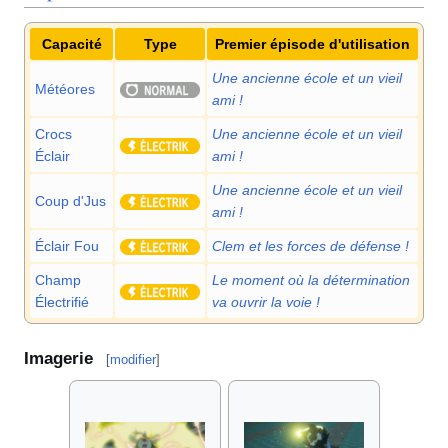
Capacité
Type
Premier épisode d'utilisation
Une ancienne école et un vieil
Météores
ami
!
Crocs
Une ancienne école et un vieil
Éclair
ami
!
Une ancienne école et un vieil
Coup d'Jus
ami
!
Éclair Fou
Clem et les forces de défense
!
Champ
Le moment où la détermination
Électrifié
va ouvrir la voie
!
Imagerie
[
modifier
]