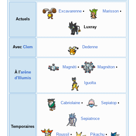
Excavarenne
•
Marisson
•
Actuels
Luxray
Avec
Clem
Dedenne
Magnéti
•
Magnéton
•
À l'
arène
d'Illumis
Iguolta
Cabriolaine
•
Sepiatop
•
Sepiatroce
Temporaires
Roussil
•
Pikachu
•