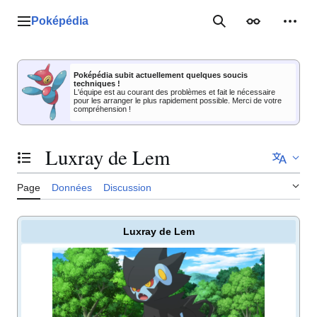
Aller
au
Poképédia
Menu principal
Rechercher
Apparence
Outil
contenu
Poképédia subit actuellement quelques soucis
techniques !
L'équipe est au courant des problèmes et fait le nécessaire
pour les arranger le plus rapidement possible. Merci de votre
compréhension !
Luxray de Lem
Basculer la table des matières
Page
Données
Discussion
Luxray de Lem