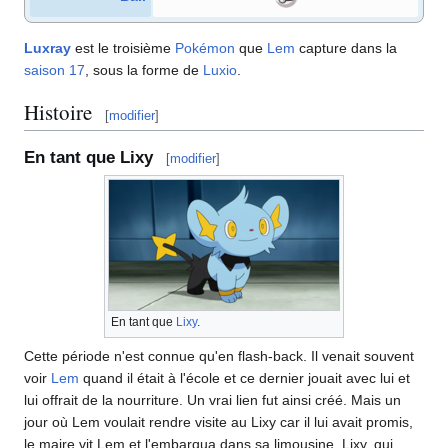
Luxray
est le troisième
Pokémon
que
Lem
capture dans la
saison 17
, sous la forme de
Luxio
.
Histoire
[
modifier
]
En tant que Lixy
[
modifier
]
En tant que
Lixy
.
Cette période n'est connue qu'en flash-back. Il venait souvent
voir
Lem
quand il était à l'école et ce dernier jouait avec lui et
lui offrait de la nourriture. Un vrai lien fut ainsi créé. Mais un
jour où Lem voulait rendre visite au Lixy car il lui avait promis,
le maire vit Lem et l'embarqua dans sa limousine. Lixy, qui