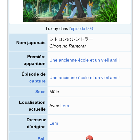
Luxray dans l'
épisode 903
.
シトロンのレントラー
Nom japonais
Citron no Rentorar
Première
Une ancienne école et un vieil ami
!
apparition
Épisode de
Une ancienne école et un vieil ami
!
capture
Sexe
Mâle
Localisation
Avec
Lem
.
actuelle
Dresseur
Lem
d'origine
Ball