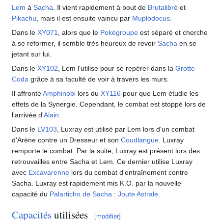
Lem
à
Sacha
. Il vient rapidement à bout de
Brutalibré
et
Pikachu
, mais il est ensuite vaincu par
Muplodocus
.
Dans le
XY071
, alors que le
Pokégroupe
est séparé et cherche
à se reformer, il semble très heureux de revoir
Sacha
en se
jetant sur lui.
Dans le
XY102
, Lem l'utilise pour se repérer dans la
Grotte
Coda
grâce à sa faculté de voir à travers les murs.
Il affronte
Amphinobi
lors du
XY116
pour que Lem étudie les
effets de la Synergie. Cependant, le combat est stoppé lors de
l'arrivée d'
Alain
.
Dans le
LV103
, Luxray est utilisé par Lem lors d'un combat
d'Arène contre un Dresseur et son
Coudlangue
. Luxray
remporte le combat. Par la suite, Luxray est présent lors des
retrouvailles entre Sacha et Lem. Ce dernier utilise Luxray
avec
Excavarenne
lors du combat d'entraînement contre
Sacha. Luxray est rapidement mis K.O. par la nouvelle
capacité du
Palarticho de Sacha
:
Joute Astrale
.
Capacités
utilisées
[
modifier
]