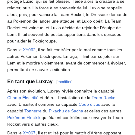
protège Luxio, qui se fait blesser. Il aide alors la créature à se
relever, puis il la force à se souvenir de lui. Luxio se rappelle
alors, puis, pour vaincre la Team Rocket, le Dresseur demande
au Pokémon de lancer une attaque, et Luxio obéit. La Team
Rocket est vaincue, et Luxio décide de rejoindre l'équipe de
Lem. Il fait souvent de petites apparitions dans les épisodes
pour aider le Pokégroupe.
Dans le
XY062
, il se fait contrôler par le mal comme tous les
autres Pokémon Électriques. Enragé, il finit par se jeter sur
Lem et le mordre violemment, avant de commencer à évoluer,
permettant de sauver la situation.
En tant que Luxray
[
modifier
]
Après son évolution, Luxray révèle connaître la capacité
Champ Électrifié
et détruit l'installation de la
Team Rocket
avec. Ensuite, il combine sa capacité
Coup d'Jus
avec la
capacité
Tonnerre
du
Pikachu de Sacha
et celles des autres
Pokémon
Électrik
qui étaient contrôlés pour envoyer la Team
Rocket vers d'autres cieux.
Dans le
XY067
, il est utilisé pour le match d'Arène opposant