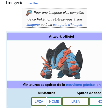
Imagerie
[
modifier
]
Pour une imagerie plus complète
de ce Pokémon, référez-vous à son
imagerie
ou à sa
catégorie d'images
.
Artwork officiel
Miniatures et sprites de la
neuvième génération
Miniatures
Sprites de face
LPZA
HOME
LPZA
HOME