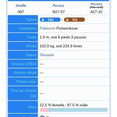
Picross
Shuffle
Picross
(Alternatif)
097
N27-07
A27-10
Types
-
Catégorie
Pokémon
Poissonboue
Taille
1,9 m, soit 6 pieds 3 pouces
Poids
102,0 kg, soit 224,9 livres
Talent
Glissade
Groupe d'Œuf
—
Points effort
—
Points exp.
—
Exp au niveau
—
100
12.5
% femelle ; 87.5
% mâle
Sexe