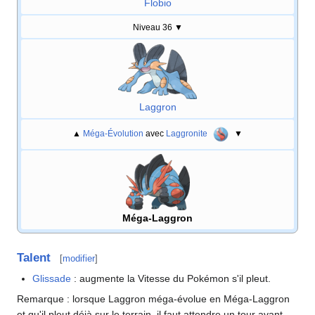
Flobio
Niveau 36
▼
Laggron
▲
Méga-Évolution
avec
Laggronite
▼
Méga-Laggron
Talent
[
modifier
]
Glissade
: augmente la Vitesse du Pokémon s'il pleut.
Remarque
: lorsque Laggron méga-évolue en Méga-Laggron
et qu'il pleut déjà sur le terrain, il faut attendre un tour avant