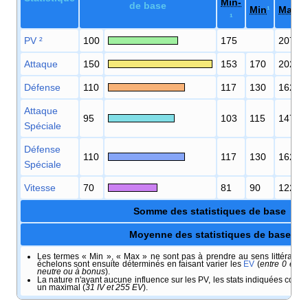
Min-
de base
Min
¹
Max
¹
¹
PV
²
100
175
207
Attaque
150
153
170
202
Défense
110
117
130
162
Attaque
95
103
115
147
Spéciale
Défense
110
117
130
162
Spéciale
Vitesse
70
81
90
122
Somme des statistiques de base
Moyenne des statistiques de base
Les termes «
Min
», «
Max
» ne sont pas à prendre au sens littéral. Il 
échelons sont ensuite déterminés en faisant varier les
EV
(
entre 0 et 2
neutre ou à bonus
).
La nature n'ayant aucune influence sur les PV, les stats indiquées corr
un maximal (
31 IV et 255 EV
).