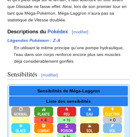
que Glissade ne fasse effet. Ainsi, lors de son premier tour en
tant que Méga-Pokémon, Méga-Laggron n'aura pas sa
statistique de Vitesse doublée.
Descriptions du
Pokédex
[
modifier
]
Légendes Pokémon
:
Z-A
En utilisant le même principe qu'une pompe hydraulique,
l'eau dans son corps renforce encore plus ses muscles
déjà considérablement gonflés.
Sensibilités
[
modifier
]
Sensibilités de Méga-Laggron
Liste des sensibilités
× 4
× ½
× 0
× ½