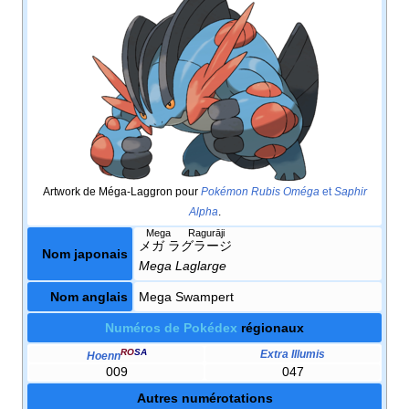
Artwork de Méga-Laggron pour
Pokémon Rubis Oméga
et
Saphir
Alpha
.
Mega Ragurāji
メガ ラグラージ
Nom japonais
Mega Laglarge
Nom anglais
Mega Swampert
Numéros de Pokédex
régionaux
RO
SA
Extra Illumis
Hoenn
009
047
Autres numérotations