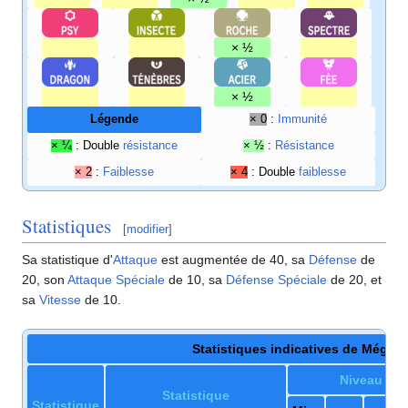
× ½
× ½
Légende
× 0
:
Immunité
× ¼
: Double
résistance
× ½
:
Résistance
× 2
:
Faiblesse
× 4
: Double
faiblesse
Statistiques
[
modifier
]
Sa statistique d'
Attaque
est augmentée de 40, sa
Défense
de
20, son
Attaque Spéciale
de 10, sa
Défense Spéciale
de 20, et
sa
Vitesse
de 10.
Statistiques indicatives de Méga-
Niveau
50
Statistique
Statistique