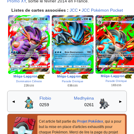
Promo XY
, sortie le février 2014 en France.
Listes de cartes associées
:
JCC
•
JCC Pokémon Pocket
Méga-Laggron
Méga-Laggron
Méga-Laggron
Parade Onirique
Domination Céleste
Parade Onirique
183
226
036
/155
/155
/155
Flobio
Medhyèna
◄
►
0259
0261
Cet article fait partie du
Projet Pokédex
, qui a pour
but la mise en place d'articles exhaustifs pour
chaque Pokémon. Merci de lire la page du projet