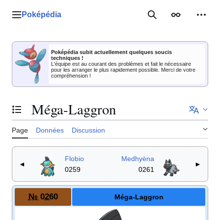
Aller
au
Poképédia
Menu principal
Rechercher
Apparence
Outil
contenu
Poképédia subit actuellement quelques soucis
techniques !
L'équipe est au courant des problèmes et fait le nécessaire
pour les arranger le plus rapidement possible. Merci de votre
compréhension !
Méga-Laggron
Basculer la table des matières
Page
Données
Discussion
Flobio
Medhyèna
◄
►
0259
0261
№ 0260
Méga-Laggron